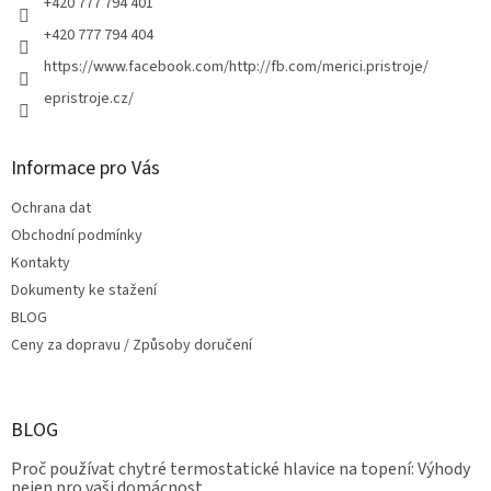
+420 777 794 401
+420 777 794 404
https://www.facebook.com/http://fb.com/merici.pristroje/
epristroje.cz/
Informace pro Vás
Ochrana dat
Obchodní podmínky
Kontakty
Dokumenty ke stažení
BLOG
Ceny za dopravu / Způsoby doručení
BLOG
Proč používat chytré termostatické hlavice na topení: Výhody
nejen pro vaši domácnost