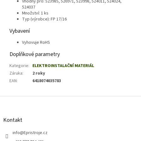
Vhodný pro: 523985, 526971, 523998, 524011, 524024,
524037
Množství: 1 ks
Typ (výrobce): FP 17/16
Vybavení
Vyhovuje RoHS
Doplňkové parametry
Kategorie
:
ELEKTROINSTALAČNÍ MATERIÁL
Záruka
:
2 roky
EAN
:
6418074035783
Z
á
p
a
Kontakt
t
í
info
@
Epristroje.cz