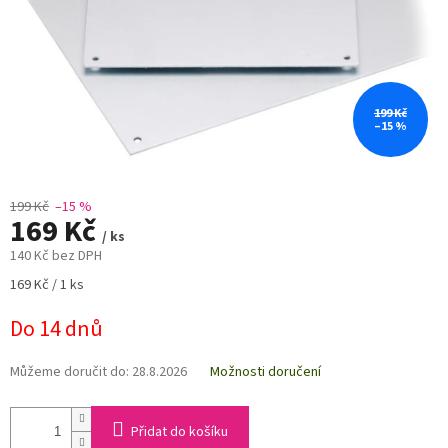
199 Kč
–15 %
199 Kč
–15 %
169 Kč
/ ks
140 Kč bez DPH
Měrná
169 Kč / 1 ks
cena:
Do 14 dnů
Můžeme doručit do:
28.8.2026
Možnosti doručení
Přidat do košíku