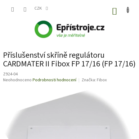
Přejít
na
CZK
NÁKUP
obsah
KOŠÍK
Příslušenství skříně regulátoru
CARDMATER II Fibox FP 17/16 (FP 17/16)
Z924-04
Průměrné
Neohodnoceno
Podrobnosti hodnocení
Značka:
Fibox
hodnocení
produktu
je
0,0
z
5
hvězdiček.