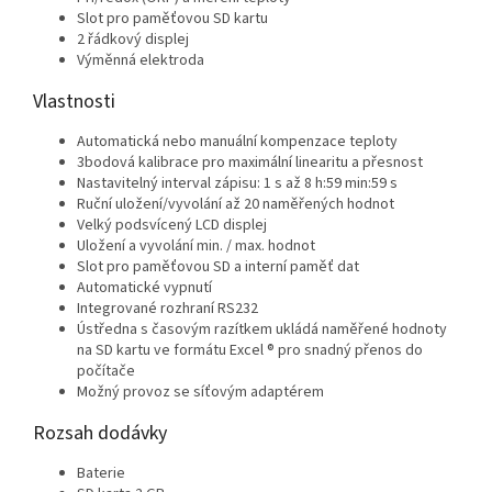
Slot pro paměťovou SD kartu
2 řádkový displej
Výměnná elektroda
Vlastnosti
Automatická nebo manuální kompenzace teploty
3bodová kalibrace pro maximální linearitu a přesnost
Nastavitelný interval zápisu: 1 s až 8 h:59 min:59 s
Ruční uložení/vyvolání až 20 naměřených hodnot
Velký podsvícený LCD displej
Uložení a vyvolání min. / max. hodnot
Slot pro paměťovou SD a interní paměť dat
Automatické vypnutí
Integrované rozhraní RS232
Ústředna s časovým razítkem ukládá naměřené hodnoty
na SD kartu ve formátu Excel ® pro snadný přenos do
počítače
Možný provoz se síťovým adaptérem
Rozsah dodávky
Baterie