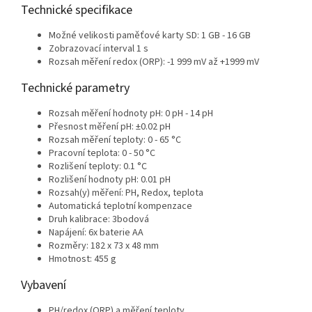
Technické specifikace
Možné velikosti paměťové karty SD: 1 GB - 16 GB
Zobrazovací interval 1 s
Rozsah měření redox (ORP): -1 999 mV až +1999 mV
Technické parametry
Rozsah měření hodnoty pH: 0 pH - 14 pH
Přesnost měření pH: ±0.02 pH
Rozsah měření teploty: 0 - 65 °C
Pracovní teplota: 0 - 50 °C
Rozlišení teploty: 0.1 °C
Rozlišení hodnoty pH: 0.01 pH
Rozsah(y) měření: PH, Redox, teplota
Automatická teplotní kompenzace
Druh kalibrace: 3bodová
Napájení: 6x baterie AA
Rozměry: 182 x 73 x 48 mm
Hmotnost: 455 g
Vybavení
PH/redox (ORP) a měření teploty