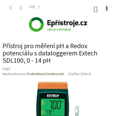
Přejít
na
CZK
NÁKUP
obsah
KOŠÍK
Přístroj pro měření pH a Redox
potenciálu s dataloggerem Extech
SDL100, 0 - 14 pH
P007
Průměrné
Neohodnoceno
Podrobnosti hodnocení
Značka:
Extech
hodnocení
produktu
je
0,0
z
5
hvězdiček.