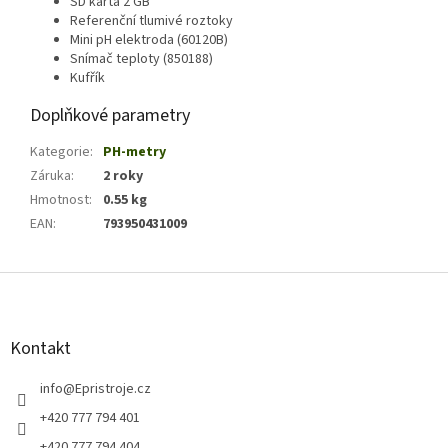
SD karta 2 GB
Referenční tlumivé roztoky
Mini pH elektroda (60120B)
Snímač teploty (850188)
Kufřík
Doplňkové parametry
Kategorie
:
PH-metry
Záruka
:
2 roky
Hmotnost
:
0.55 kg
EAN
:
793950431009
Z
á
p
a
Kontakt
t
í
info
@
Epristroje.cz
+420 777 794 401
+420 777 794 404