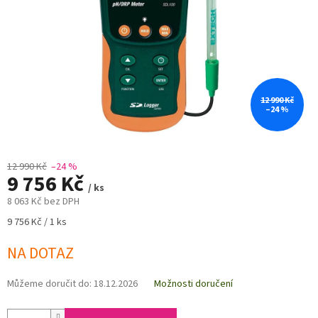
12 990 Kč
–24 %
12 990 Kč
–24 %
9 756 Kč
/ ks
8 063 Kč bez DPH
Měrná
9 756 Kč / 1 ks
cena:
NA DOTAZ
Můžeme doručit do:
18.12.2026
Možnosti doručení