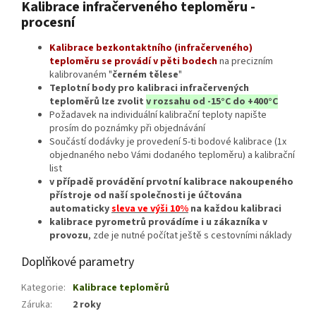
Kalibrace infračerveného teploměru -
procesní
Kalibrace bezkontaktního (infračerveného)
teploměru se provádí v pěti bodech
na precizním
kalibrovaném "
černém tělese
"
Teplotní body pro kalibraci infračervených
teploměrů lze zvolit
v rozsahu od -15°C do +400°C
Požadavek na individuální kalibrační teploty napište
prosím do poznámky při objednávání
Součástí dodávky je provedení 5-ti bodové kalibrace (1x
objednaného nebo Vámi dodaného teploměru) a kalibrační
list
v případě provádění prvotní kalibrace nakoupeného
přístroje od naší společnosti je účtována
automaticky
sleva ve výši 10%
na každou kalibraci
kalibrace pyrometrů provádíme i u zákazníka v
provozu
, zde je nutné počítat ještě s cestovními náklady
Doplňkové parametry
Kategorie
:
Kalibrace teploměrů
Záruka
:
2 roky