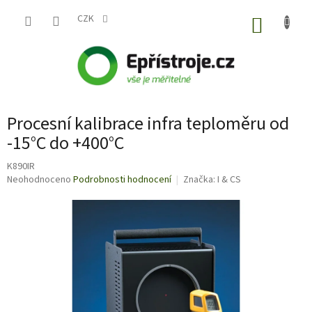
Přejít
na
CZK
NÁKUP
obsah
KOŠÍK
Procesní kalibrace infra teploměru od
-15°C do +400°C
K890IR
Průměrné
Neohodnoceno
Podrobnosti hodnocení
Značka:
I & CS
hodnocení
produktu
je
0,0
z
5
hvězdiček.