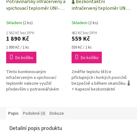
Potravinářský infračervený a
🌡️ Bezkontaktní
vpichovací teploměr UNI-T
infračervený teploměr UNI-
A63 | -40 až +300 °C | HACCP
T UT306A | -35 až +300 °C |
kompatibilní
optika 6:1
Skladem
(2 ks)
Skladem
(2 ks)
1 562 Kč bez DPH
462 Kč bez DPH
1 890 Kč
559 Kč
Měrná
Měrná
1 890 Kč / 1 ks
559 Kč / 1 ks
cena:
cena:
Do košíku
Do košíku
Tímto kombinovaným
Změřte teplotu těžce
infračerveným a vpichovací
přístupných i horkých povrchů
teploměr nalezne využití
bezpečně a během okamžiku. 🌡️
především v potravinářském
⚡ Kapesní bezkontaktní
průmyslu. Tento teploměr je
teploměr UNI-T UT306A nabízí
praktický pomocník jak pro
bleskovou odezvu 250 ms,
profesionály tak také v...
přesné zaměření...
Popis
Podobné (3)
Diskuze
Detailní popis produktu