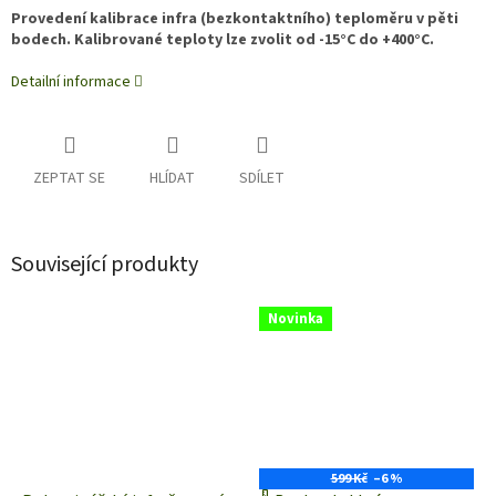
Provedení kalibrace infra (bezkontaktního) teploměru v pěti
bodech. Kalibrované teploty lze zvolit od -15°C do +400°C.
Detailní informace
ZEPTAT SE
HLÍDAT
SDÍLET
Související produkty
Novinka
599 Kč
–6 %