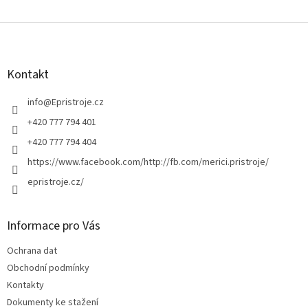
Z
á
p
a
Kontakt
t
í
info
@
Epristroje.cz
+420 777 794 401
+420 777 794 404
https://www.facebook.com/http://fb.com/merici.pristroje/
epristroje.cz/
Informace pro Vás
Ochrana dat
Obchodní podmínky
Kontakty
Dokumenty ke stažení