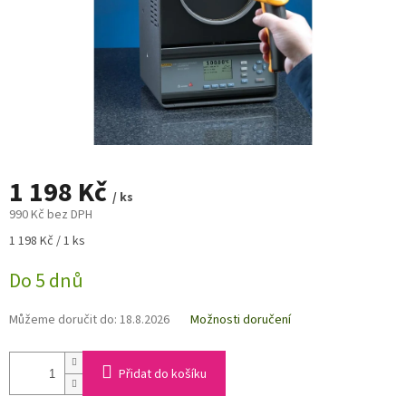
1 198 Kč
/ ks
990 Kč bez DPH
Měrná
1 198 Kč / 1 ks
cena:
Do 5 dnů
Můžeme doručit do:
18.8.2026
Možnosti doručení
Přidat do košíku