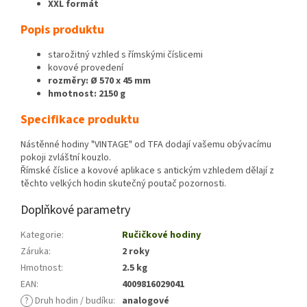
XXL formát
Popis produktu
starožitný vzhled s římskými číslicemi
kovové provedení
rozměry: Ø 570 x 45 mm
hmotnost: 2150 g
Specifikace produktu
Nástěnné hodiny "VINTAGE" od TFA dodají vašemu obývacímu
pokoji zvláštní kouzlo.
Římské číslice a kovové aplikace s antickým vzhledem dělají z
těchto velkých hodin skutečný poutač pozornosti.
Doplňkové parametry
Kategorie
:
Ručičkové hodiny
Záruka
:
2 roky
Hmotnost
:
2.5 kg
EAN
:
4009816029041
?
Druh hodin / budíku
:
analogové