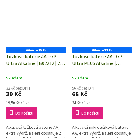
60 Kč
–35 %
89 Kč
–23 %
Tužkové baterie AA - GP
Tužkové baterie AA - GP
Ultra Alkaline | B02212 | 2
Ultra PLUS Alkaline |
kusy
B03212 | 2 kusy
Skladem
Skladem
32 Kč bez DPH
56 Kč bez DPH
39 Kč
68 Kč
Měrná
Měrná
19,50 Kč / 1 ks
34 Kč / 1 ks
cena:
cena:
Do košíku
Do košíku
Alkalická tužková baterie AA,
Alkalická mikrotužková baterie
extra výdrž. Balení obsahuje 2
AA, extra výdrž. Balení obsahuje