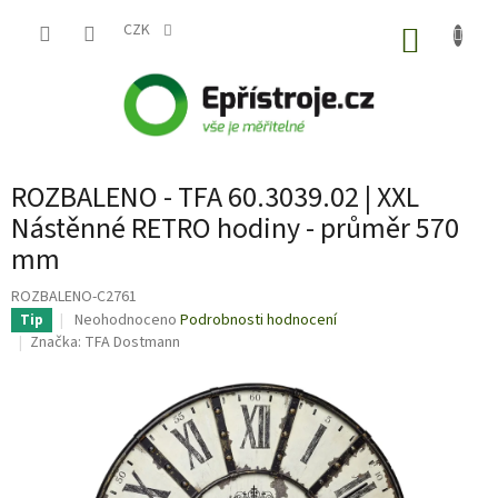
Přejít
na
CZK
NÁKUP
obsah
KOŠÍK
ROZBALENO - TFA 60.3039.02 | XXL
Nástěnné RETRO hodiny - průměr 570
mm
ROZBALENO-C2761
Průměrné
Neohodnoceno
Podrobnosti hodnocení
Tip
hodnocení
Značka:
TFA Dostmann
produktu
je
0,0
z
5
hvězdiček.