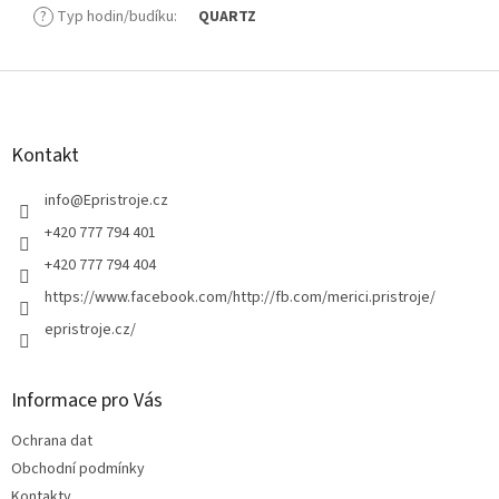
?
Typ hodin/budíku
:
QUARTZ
Z
á
p
a
Kontakt
t
í
info
@
Epristroje.cz
+420 777 794 401
+420 777 794 404
https://www.facebook.com/http://fb.com/merici.pristroje/
epristroje.cz/
Informace pro Vás
Ochrana dat
Obchodní podmínky
Kontakty