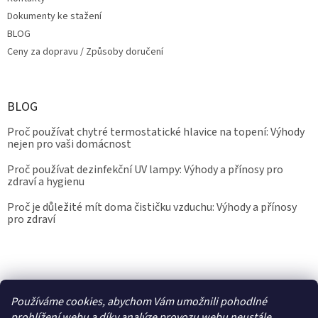
Dokumenty ke stažení
BLOG
Ceny za dopravu / Způsoby doručení
BLOG
Proč používat chytré termostatické hlavice na topení: Výhody
nejen pro vaši domácnost
Proč používat dezinfekční UV lampy: Výhody a přínosy pro
zdraví a hygienu
Proč je důležité mít doma čističku vzduchu: Výhody a přínosy
pro zdraví
Kalibrace.info
meteostanice.cz
Používáme cookies, abychom Vám umožnili pohodlné
prohlížení webu a díky analýze provozu webu neustále