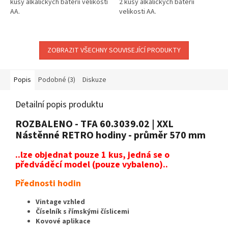
kusy alkalických baterií velikosti
2 kusy alkalických baterií
AA.
velikosti AA.
ZOBRAZIT VŠECHNY SOUVISEJÍCÍ PRODUKTY
Popis
Podobné (3)
Diskuze
Detailní popis produktu
ROZBALENO - TFA 60.3039.02 | XXL
Nástěnné RETRO hodiny - průměr 570 mm
..lze objednat pouze 1 kus, jedná se o
předváděcí model (pouze vybaleno)..
Přednosti hodin
Vintage vzhled
Číselník s římskými číslicemi
Kovové aplikace