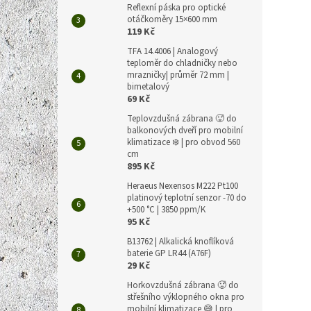
Reflexní páska pro optické
otáčkoměry 15×600 mm
119 Kč
TFA 14.4006 | Analogový
teploměr do chladničky nebo
mrazničky| průměr 72 mm |
bimetalový
69 Kč
Teplovzdušná zábrana 🥵 do
balkonových dveří pro mobilní
klimatizace ❄️ | pro obvod 560
cm
895 Kč
Heraeus Nexensos M222 Pt100
platinový teplotní senzor -70 do
+500 °C | 3850 ppm/K
95 Kč
B13762 | Alkalická knoflíková
baterie GP LR44 (A76F)
29 Kč
Horkovzdušná zábrana 🥵 do
střešního výklopného okna pro
mobilní klimatizace 😅 | pro