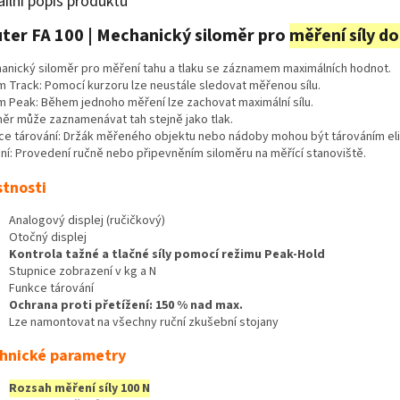
ailní popis produktu
ter FA 100 | Mechanický siloměr pro
měření síly d
anický siloměr pro měření tahu a tlaku se záznamem maximálních hodnot.
m Track: Pomocí kurzoru lze neustále sledovat měřenou sílu.
m Peak: Během jednoho měření lze zachovat maximální sílu.
měr může zaznamenávat tah stejně jako tlak.
ce tárování: Držák měřeného objektu nebo nádoby mohou být tárováním el
ní: Provedení ručně nebo připevněním siloměru na měřící stanoviště.
stnosti
Analogový displej (ručičkový)
Otočný displej
Kontrola tažné a tlačné síly pomocí režimu Peak-Hold
Stupnice zobrazení v kg a N
Funkce tárování
Ochrana proti přetížení: 150 % nad max.
Lze namontovat na všechny ruční zkušební stojany
hnické parametry
Rozsah měření síly 100 N