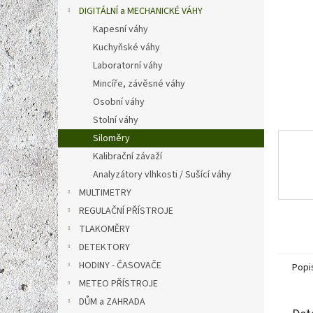
n
DIGITÁLNÍ a MECHANICKÉ VÁHY
e
Kapesní váhy
l
Kuchyňské váhy
Laboratorní váhy
Mincíře, závěsné váhy
Osobní váhy
Stolní váhy
Siloměry
Kalibrační závaží
Analyzátory vlhkosti / Sušící váhy
MULTIMETRY
REGULAČNÍ PŘÍSTROJE
TLAKOMĚRY
DETEKTORY
HODINY - ČASOVAČE
Popi
METEO PŘÍSTROJE
DŮM a ZAHRADA