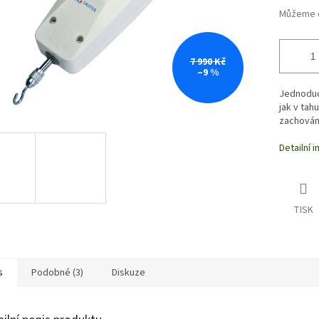
Můžeme d
7 990 Kč
–9 %
Jednodu
jak v tah
zachován
Detailní 
TISK
s
Podobné (3)
Diskuze