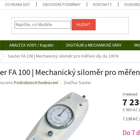
OCHRANA DAT
OBCHODNÍ PODMÍNKY
KONTAKTY
DOKUMEN
HLEDAT
ANALÝZA VODY / Kapalin
DIGITÁLNÍ a MECHANICKÉ VÁHY
MU
Sauter FA 100 | Mechanický siloměr pro měření síly do 100 N
er FA 100 | Mechanický siloměr pro měření
né
noceno
Podrobnosti hodnocení
Značka:
Sauter
ní
u
7 990 Kč
7 2
5 980 Kč
Měrná
7 236 Kč /
ek.
cena:
Do 7 