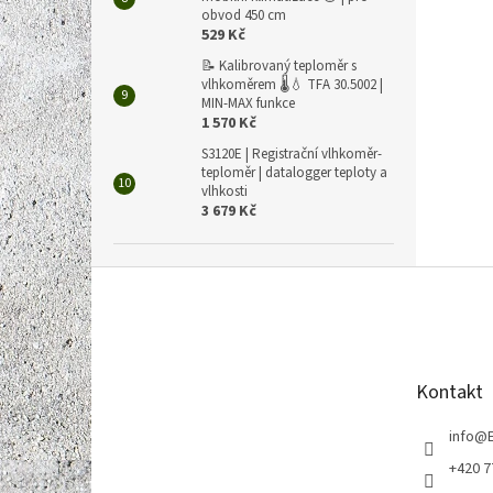
obvod 450 cm
529 Kč
📝 Kalibrovaný teploměr s
vlhkoměrem 🌡️💧 TFA 30.5002 |
MIN-MAX funkce
1 570 Kč
S3120E | Registrační vlhkoměr-
teploměr | datalogger teploty a
vlhkosti
3 679 Kč
Z
á
p
a
t
Kontakt
í
info
@
+420 7