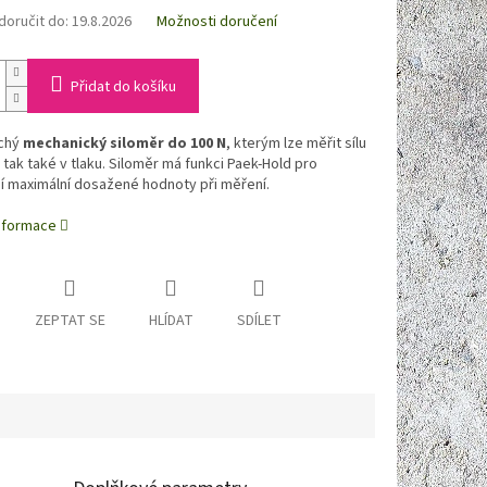
oručit do:
19.8.2026
Možnosti doručení
Přidat do košíku
chý
mechanický siloměr do 100 N
, kterým lze měřit sílu
u tak také v tlaku. Siloměr má funkci Paek-Hold pro
í maximální dosažené hodnoty při měření.
informace
ZEPTAT SE
HLÍDAT
SDÍLET