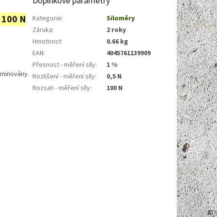
Doplňkové parametry
o 100 N
Kategorie
:
Siloměry
Záruka
:
2 roky
Hmotnost
:
0.66 kg
EAN
:
4045761139909
Přesnost - měření síly
:
1 %
iminovány.
Rozlišení - měření síly
:
0,5 N
Rozsah - měření síly
:
100 N