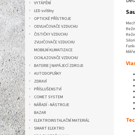
Det
VYTÁPĚNÍ
LED svítilny
Sau
OPTICKÉ PŘÍSTROJE
Mech
ODVLHČOVAČE VZDUCHU
Reži
ČISTIČKY VZDUCHU
Reži
Silo
ZVLHČOVAČE VZDUCHU
Funk
MOBILNÍ KLIMATIZACE
Měře
OCHLAZOVAČE VZDUCHU
Vla
BATERIE | NAPÁJECÍ ZDROJE
AUTODOPLŇKY
ZDRAVÍ
PŘÍSLUŠENSTVÍ
COMET SYSTEM
NÁŘADÍ - NÁSTROJE
BAZAR
Tec
ELEKTROINSTALAČNÍ MATERIÁL
SMART ELEKTRO