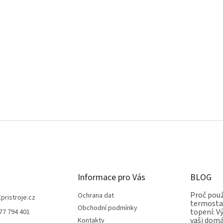
Informace pro Vás
BLOG
Proč použ
Ochrana dat
Epristroje.cz
termostat
Obchodní podmínky
topení: V
77 794 401
vaši dom
Kontakty