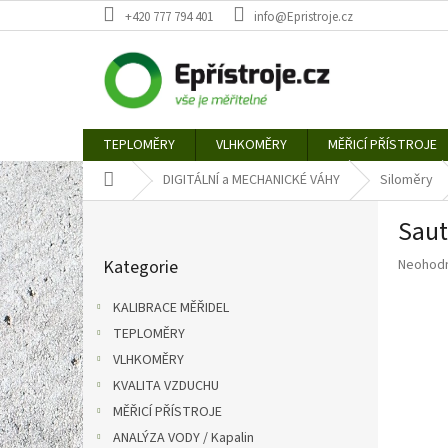
Přejít
+420 777 794 401
info@Epristroje.cz
na
obsah
TEPLOMĚRY
VLHKOMĚRY
MĚŘICÍ PŘÍSTROJE
Domů
DIGITÁLNÍ a MECHANICKÉ VÁHY
Siloměry
P
Saut
o
Přeskočit
s
Průměr
Kategorie
Neohod
kategorie
t
hodnoce
r
produkt
KALIBRACE MĚŘIDEL
a
je
TEPLOMĚRY
n
0,0
z
VLHKOMĚRY
n
5
í
KVALITA VZDUCHU
hvězdič
p
MĚŘICÍ PŘÍSTROJE
a
ANALÝZA VODY / Kapalin