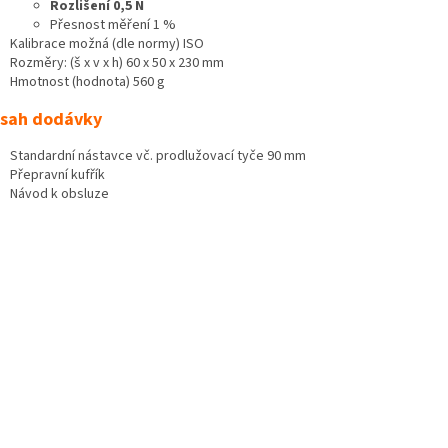
Rozlišení 0,5 N
Přesnost měření 1 %
Kalibrace možná (dle normy) ISO
Rozměry: (š x v x h) 60 x 50 x 230 mm
Hmotnost (hodnota) 560 g
sah dodávky
Standardní nástavce vč. prodlužovací tyče 90 mm
Přepravní kufřík
Návod k obsluze