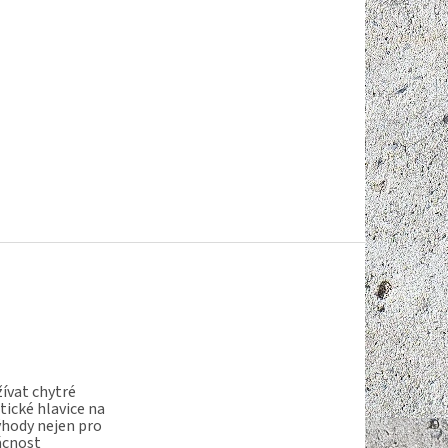
ívat chytré
ické hlavice na
ýhody nejen pro
ácnost