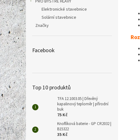
PRO BYSTRÉ HLAVY
Elektronické stavebnice
Solární stavebnice
Značky
Roz
Facebook
Top 10 produktů
TFA 12.1003.05 | Dřevěný
kapalinový teploměr | přírodní
buk
75 Kč
Knoflíková baterie - GP CR2032 |
B15322
35 Kč