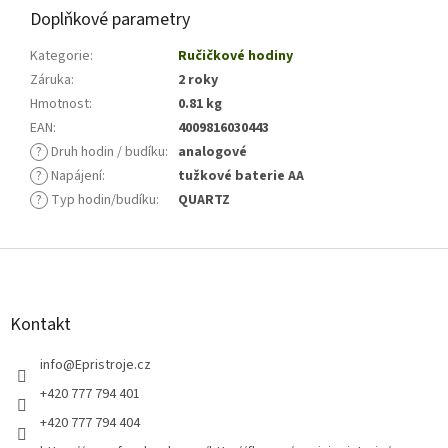
Doplňkové parametry
Kategorie
:
Ručičkové hodiny
Záruka
:
2 roky
Hmotnost
:
0.81 kg
EAN
:
4009816030443
?
Druh hodin / budíku
:
analogové
?
Napájení
:
tužkové baterie AA
?
Typ hodin/budíku
:
QUARTZ
Z
á
p
a
Kontakt
t
í
info
@
Epristroje.cz
+420 777 794 401
+420 777 794 404