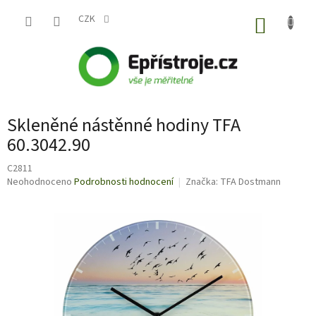
Přejít
na
CZK
NÁKUP
obsah
KOŠÍK
Skleněné nástěnné hodiny TFA
60.3042.90
C2811
Průměrné
Neohodnoceno
Podrobnosti hodnocení
Značka:
TFA Dostmann
hodnocení
produktu
je
0,0
z
5
hvězdiček.