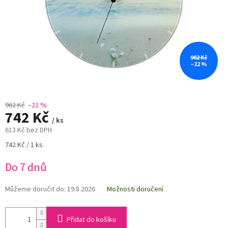
962 Kč
–22 %
962 Kč
–22 %
742 Kč
/ ks
613 Kč bez DPH
Měrná
742 Kč / 1 ks
cena:
Do 7 dnů
Můžeme doručit do:
19.8.2026
Možnosti doručení
Přidat do košíku