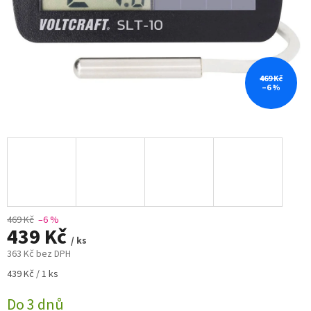
469 Kč
–6 %
469 Kč
–6 %
439 Kč
/ ks
363 Kč bez DPH
Měrná
439 Kč / 1 ks
cena:
Do 3 dnů