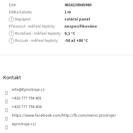
EAN
:
4016138565980
Délka kabelu
:
1 m
?
Napájení
:
solární panel
Přesnost - měření teploty
:
nespecifikováno
?
Rozlišení - měření teploty
:
0,1 °C
?
Rozsah - měření teploty
:
-50 až +80 °C
Z
á
p
a
Kontakt
t
í
info
@
Epristroje.cz
+420 777 794 401
+420 777 794 404
https://www.facebook.com/http://fb.com/merici.pristroje/
epristroje.cz/