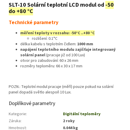
SLT-10 Solární teplotní LCD modul od
-50
do +80 °C
Technické parametry
měření teploty v rozsahu: -50°C ..+80 °C
rozlišení: 0.1°C
délka kabelu s teplotním čidlem:
1000 mm
napájení teplotního modulu zajišťuje integrovaný
solární panel
(pracuje již od 100 Lux)
otvor pro zabudování: 60 x 26 mm
rozměry teploměru: 66 x 30 x 17 mm
POZN.: Teplotní modul pracuje (měří) pouze pokud na solární
panel dopadá světlo alespoň 10 Lux.
Doplňkové parametry
Kategorie
:
Digitální teploměry
Záruka
:
2 roky
Hmotnost
:
0.044 kg