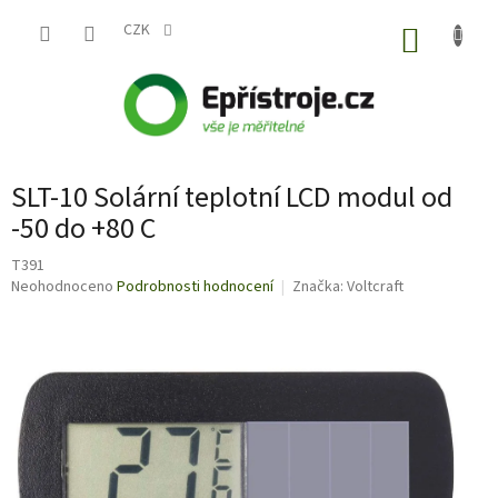
Přejít
na
CZK
NÁKUP
obsah
KOŠÍK
SLT-10 Solární teplotní LCD modul od
-50 do +80 C
T391
Průměrné
Neohodnoceno
Podrobnosti hodnocení
Značka:
Voltcraft
hodnocení
produktu
je
0,0
z
5
hvězdiček.