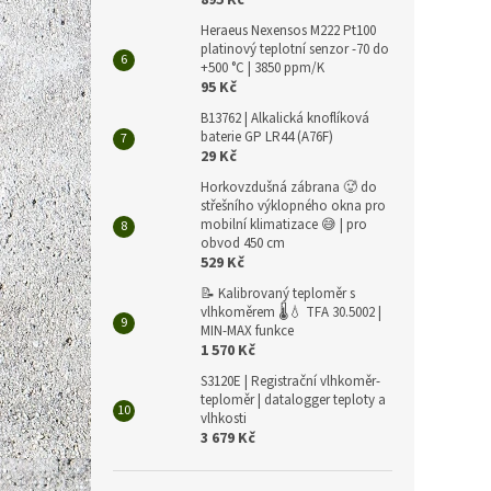
895 Kč
Heraeus Nexensos M222 Pt100
platinový teplotní senzor -70 do
+500 °C | 3850 ppm/K
95 Kč
B13762 | Alkalická knoflíková
baterie GP LR44 (A76F)
29 Kč
Horkovzdušná zábrana 🥵 do
střešního výklopného okna pro
mobilní klimatizace 😅 | pro
obvod 450 cm
529 Kč
📝 Kalibrovaný teploměr s
vlhkoměrem 🌡️💧 TFA 30.5002 |
MIN-MAX funkce
1 570 Kč
S3120E | Registrační vlhkoměr-
teploměr | datalogger teploty a
vlhkosti
3 679 Kč