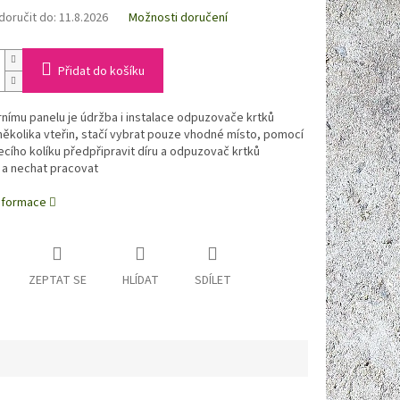
oručit do:
11.8.2026
Možnosti doručení
Přidat do košíku
rnímu panelu je údržba i instalace odpuzovače krtků
ěkolika vteřin, stačí vybrat pouze vhodné místo, pomocí
ecího kolíku předpřipravit díru a odpuzovač krtků
 a nechat pracovat
informace
ZEPTAT SE
HLÍDAT
SDÍLET