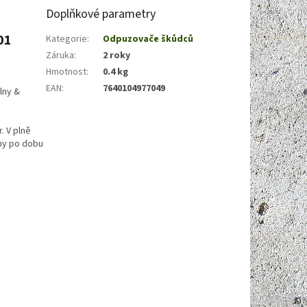
Doplňkové parametry
01
Kategorie
:
Odpuzovače škůdců
Záruka
:
2 roky
Hmotnost
:
0.4 kg
EAN
:
7640104977049
lny &
. V plně
my po dobu