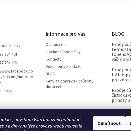
Informace pro Vás
BLOG
Proč použ
Ochrana dat
Epristroje.cz
termostat
Obchodní podmínky
topení: V
77 794 401
vaši dom
Kontakty
77 794 404
Dokumenty ke stažení
Proč použ
//www.facebook.co
BLOG
UV lampy:
://fb.com/merici.pr
pro zdrav
Ceny za dopravu / Způsoby
/
doručení
Proč je d
roje.cz/
čističku 
přínosy p
ookies, abychom Vám umožnili pohodlné
Kalibrace.info
meteostanice.cz
Odmítnout
ebu a díky analýze provozu webu neustále