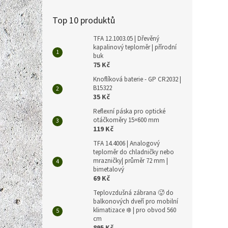
Top 10 produktů
TFA 12.1003.05 | Dřevěný
kapalinový teploměr | přírodní
buk
75 Kč
Knoflíková baterie - GP CR2032 |
B15322
35 Kč
Reflexní páska pro optické
otáčkoměry 15×600 mm
119 Kč
TFA 14.4006 | Analogový
teploměr do chladničky nebo
mrazničky| průměr 72 mm |
bimetalový
69 Kč
Teplovzdušná zábrana 🥵 do
balkonových dveří pro mobilní
klimatizace ❄️ | pro obvod 560
cm