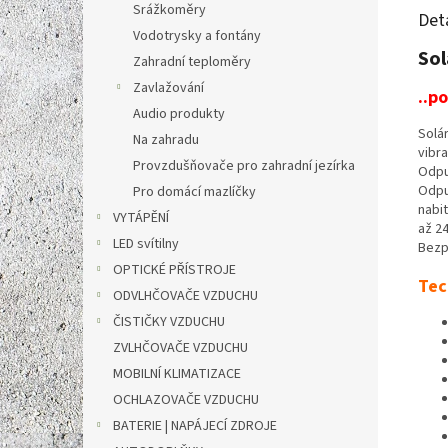
Srážkoměry
Det
Vodotrysky a fontány
Sol
Zahradní teploměry
Zavlažování
..p
Audio produkty
Solá
Na zahradu
vibr
Provzdušňovače pro zahradní jezírka
Odpu
Odpu
Pro domácí mazlíčky
nabi
VYTÁPĚNÍ
až 24
LED svítilny
Bezpe
OPTICKÉ PŘÍSTROJE
Tec
ODVLHČOVAČE VZDUCHU
ČISTIČKY VZDUCHU
ZVLHČOVAČE VZDUCHU
MOBILNÍ KLIMATIZACE
OCHLAZOVAČE VZDUCHU
BATERIE | NAPÁJECÍ ZDROJE