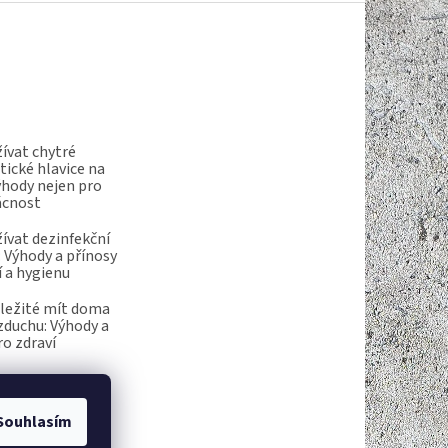
ívat chytré
ické hlavice na
ýhody nejen pro
ácnost
ívat dezinfekční
 Výhody a přínosy
í a hygienu
ůležité mít doma
vzduchu: Výhody a
ro zdraví
Souhlasím