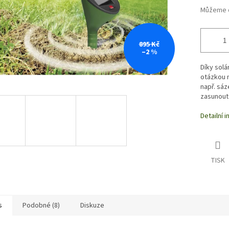
Můžeme d
895 Kč
–2 %
Díky solá
otázkou n
např. sáz
zasunout
Detailní 
TISK
s
Podobné (8)
Diskuze