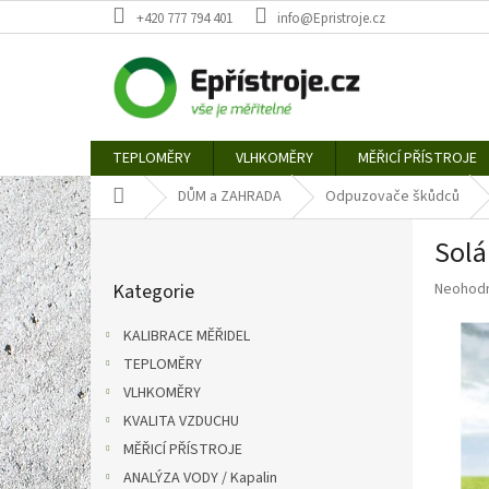
Přejít
+420 777 794 401
info@Epristroje.cz
na
obsah
TEPLOMĚRY
VLHKOMĚRY
MĚŘICÍ PŘÍSTROJE
Domů
DŮM a ZAHRADA
Odpuzovače škůdců
P
Solá
o
Přeskočit
s
Průměr
Kategorie
Neohod
kategorie
t
hodnoce
r
produkt
KALIBRACE MĚŘIDEL
a
je
TEPLOMĚRY
n
0,0
z
VLHKOMĚRY
n
5
í
KVALITA VZDUCHU
hvězdič
p
MĚŘICÍ PŘÍSTROJE
a
ANALÝZA VODY / Kapalin