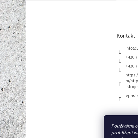
Z
á
p
a
t
Kontakt
í
info
@
+420 7
+420 7
https:
m/http
istroje
eprist
Používáme c
prohlížení w