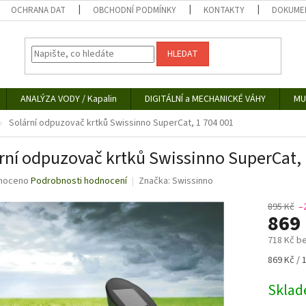
OCHRANA DAT
OBCHODNÍ PODMÍNKY
KONTAKTY
DOKUMEN
HLEDAT
ANALÝZA VODY / Kapalin
DIGITÁLNÍ a MECHANICKÉ VÁHY
MU
Solární odpuzovač krtků Swissinno SuperCat, 1 704 001
rní odpuzovač krtků Swissinno SuperCat, 
né
noceno
Podrobnosti hodnocení
Značka:
Swissinno
ní
u
895 Kč
–
869
718 Kč b
Měrná
869 Kč / 
ek.
cena:
Skla