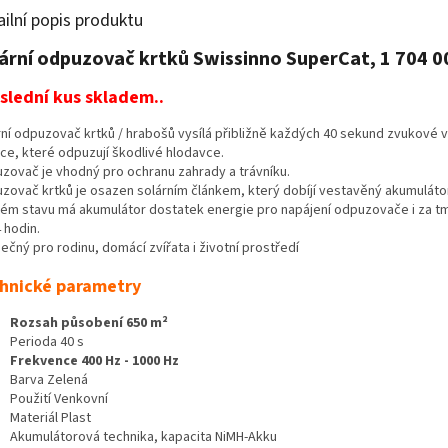
ailní popis produktu
ární odpuzovač krtků Swissinno SuperCat, 1 704 0
oslední kus skladem..
rní odpuzovač krtků / hrabošů vysílá přibližně každých 40 sekund zvukové v
ace, které odpuzují škodlivé hlodavce.
zovač je vhodný pro ochranu zahrady a trávníku.
zovač krtků je osazen solárním článkem, který dobíjí vestavěný akumulátor
tém stavu má akumulátor dostatek energie pro napájení odpuzovače i za t
 hodin.
čný pro rodinu, domácí zvířata i životní prostředí
hnické parametry
Rozsah působení 650 m²
Perioda 40 s
Frekvence 400 Hz - 1000 Hz
Barva Zelená
Použití Venkovní
Materiál Plast
Akumulátorová technika, kapacita NiMH-Akku