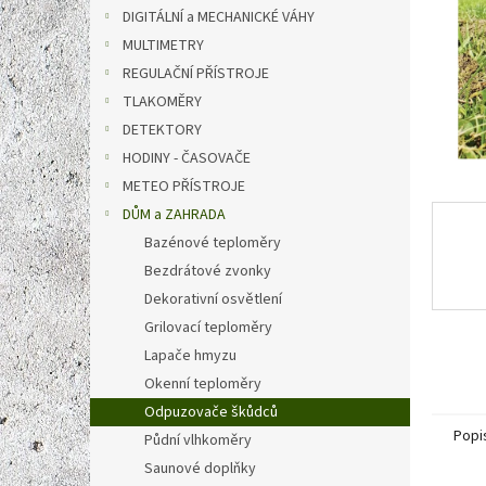
n
DIGITÁLNÍ a MECHANICKÉ VÁHY
e
MULTIMETRY
l
REGULAČNÍ PŘÍSTROJE
TLAKOMĚRY
DETEKTORY
HODINY - ČASOVAČE
METEO PŘÍSTROJE
DŮM a ZAHRADA
Bazénové teploměry
Bezdrátové zvonky
Dekorativní osvětlení
Grilovací teploměry
Lapače hmyzu
Okenní teploměry
Odpuzovače škůdců
Popi
Půdní vlhkoměry
Saunové doplňky