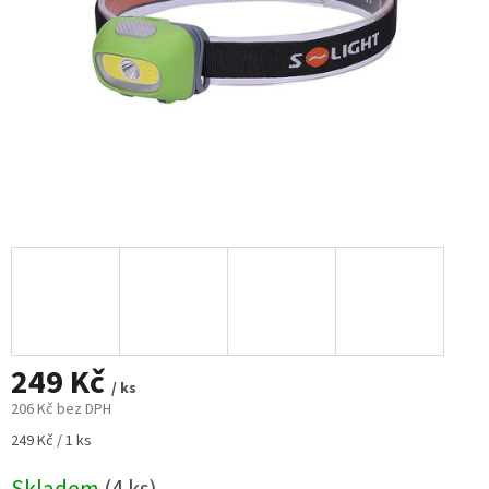
249 Kč
/ ks
206 Kč bez DPH
Měrná
249 Kč / 1 ks
cena: