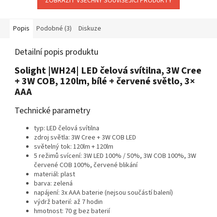
ZOBRAZIT VŠECHNY SOUVISEJÍCÍ PRODUKTY
Popis
Podobné (3)
Diskuze
Detailní popis produktu
Solight |WH24| LED čelová svítilna, 3W Cree
+ 3W COB, 120lm, bílé + červené světlo, 3×
AAA
Technické parametry
typ: LED čelová svítilna
zdroj světla: 3W Cree + 3W COB LED
světelný tok: 120lm + 120lm
5 režimů svícení: 3W LED 100% / 50%, 3W COB 100%, 3W
červené COB 100%, červené blikání
materiál: plast
barva: zelená
napájení: 3x AAA baterie (nejsou součástí balení)
výdrž baterií: až 7 hodin
hmotnost: 70 g bez baterií