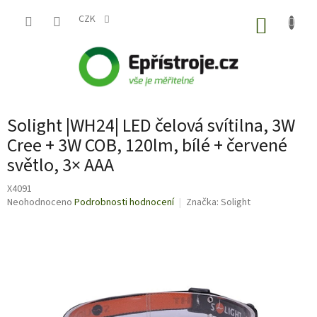
Přejít
na
CZK
NÁKUP
obsah
KOŠÍK
Solight |WH24| LED čelová svítilna, 3W
Cree + 3W COB, 120lm, bílé + červené
světlo, 3× AAA
X4091
Průměrné
Neohodnoceno
Podrobnosti hodnocení
Značka:
Solight
hodnocení
produktu
je
0,0
z
5
hvězdiček.