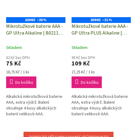
119 Kč
–36 %
159 Kč
–31 %
Mikrotužkové baterie AAA -
Mikrotužkové baterie AAA -
GP Ultra Alkaline | B02114 |
GP Ultra PLUS Alkaline |
4 kusy
B03114 | 4 kusy
Skladem
Skladem
62 Kč bez DPH
90 Kč bez DPH
75 Kč
109 Kč
Měrná
Měrná
18,75 Kč / 1 ks
27,25 Kč / 1 ks
cena:
cena:
Do košíku
Do košíku
Alkalická mikrotužková baterie
Alkalická mikrotužková baterie
AAA, extra výdrž. Balení
AAA, extra výdrž. Balení
obsahuje 4 kusy alkalických
obsahuje 4 kusy alkalických
baterií velikosti AAA.
baterií velikosti AAA.