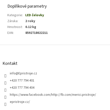
Doplňkové parametry
Kategorie
:
LED čelovky
Záruka
:
2 roky
Hmotnost
:
0.12 kg
EAN
:
8592718022211
Z
á
p
a
Kontakt
t
í
info
@
Epristroje.cz
+420 777 794 401
+420 777 794 404
https://www.facebook.com/http://fb.com/merici.pristroje/
epristroje.cz/