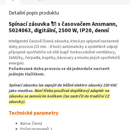
Detailní popis produktu
Spínací zásuvka 🔌 s časovačem Ansmann,
5024063, digitální, 2500 W, IP20, denní
Inteligentní časově řízená zásuvka, která po uplynutí nastavené
doby provozu (15 min. - 8 hod.) automaticky a spolehlivě odpojí
připojené spotřebiče od sítě (např. horkovzdušné ventilátory,
žehličky, čerpadla, kopírky, kávovary a mnoho jiných spotřebičů
energie).
Požadovaná doba provozu se dá jednoduše nastavit
jediným tlačítkem.
Spínací zásuvku lze zapojit do běžné elektro zásuvky 230 VAC
jako mezikus.
Není třeba používat doplňkový adaptér na
zásuvku se zemnícím kolíkem (lze zastrčit do tradiční CZ
zásuvky).
Technické parametry
Barva: Černá
Počet programů: 1