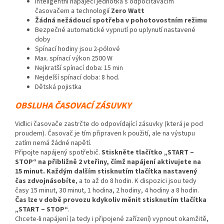
Inteligentní napájecí jednotka s odpočítávacím
časovačem a technologií
Zero Watt
Žádná nežádoucí spotřeba v pohotovostním režimu
Bezpečné automatické vypnutí po uplynutí nastavené
doby
Spínací hodiny jsou 2-pólové
Max. spínací výkon 2500 W
Nejkratší spínací doba: 15 min
Nejdelší spínací doba: 8 hod.
Dětská pojistka
OBSLUHA ČASOVACÍ ZÁSUVKY
Vidlici časovače zastrčte do odpovídající zásuvky (která je pod
proudem). Časovač je tím připraven k použití, ale na výstupu
zatím nemá žádné napětí.
Připojte napájený spotřebič.
Stiskněte tlačítko „START –
STOP“ na přibližně 2 vteřiny, čímž napájení aktivujete na
15 minut.
Každým dalším stisknutím tlačítka nastavený
čas zdvojnásobíte
, a to až do 8 hodin. K dispozici jsou tedy
časy 15 minut, 30 minut, 1 hodina, 2 hodiny, 4 hodiny a 8 hodin.
Čas lze v době provozu kdykoliv měnit stisknutím tlačítka
„START – STOP“
.
Chcete-li napájení (a tedy i připojené zařízení) vypnout okamžitě,