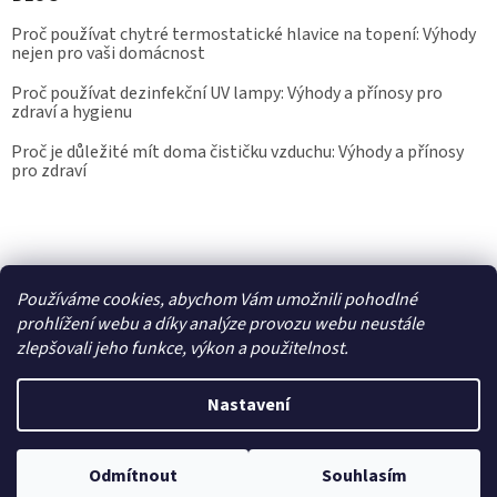
Proč používat chytré termostatické hlavice na topení: Výhody
nejen pro vaši domácnost
Proč používat dezinfekční UV lampy: Výhody a přínosy pro
zdraví a hygienu
Proč je důležité mít doma čističku vzduchu: Výhody a přínosy
pro zdraví
Kalibrace.info
meteostanice.cz
Používáme cookies, abychom Vám umožnili pohodlné
prohlížení webu a díky analýze provozu webu neustále
zlepšovali jeho funkce, výkon a použitelnost.
Vytvořil Shoptet
Nastavení
Copyright 2026
Epřístroje.cz
. Všechna práva vyhrazena.
Upravit
nastavení cookies
Odmítnout
Souhlasím