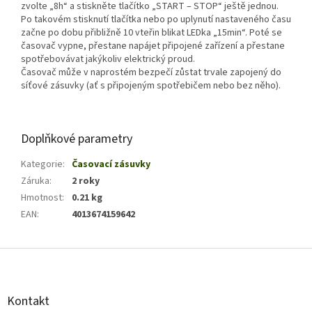
zvolte „8h“ a stiskněte tlačítko „START – STOP“ ještě jednou.
Po takovém stisknutí tlačítka nebo po uplynutí nastaveného času
začne po dobu přibližně 10 vteřin blikat LEDka „15min“. Poté se
časovač vypne, přestane napájet připojené zařízení a přestane
spotřebovávat jakýkoliv elektrický proud.
Časovač může v naprostém bezpečí zůstat trvale zapojený do
síťové zásuvky (ať s připojeným spotřebičem nebo bez něho).
Doplňkové parametry
Kategorie
:
Časovací zásuvky
Záruka
:
2 roky
Hmotnost
:
0.21 kg
EAN
:
4013674159642
Z
á
p
a
Kontakt