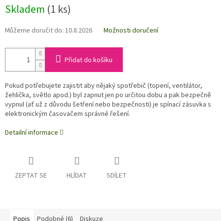
Skladem
(1 ks)
Můžeme doručit do:
10.8.2026
Možnosti doručení
Přidat do košíku
Pokud potřebujete zajistit aby nějaký spotřebič (topení, ventilátor,
žehlička, světlo apod.) byl zapnut jen po určitou dobu a pak bezpečně
vypnul (ať už z důvodu šetření nebo bezpečnosti) je spínací zásuvka s
elektronickým časovačem správné řešení.
Detailní informace
ZEPTAT SE
HLÍDAT
SDÍLET
Popis
Podobné (6)
Diskuze