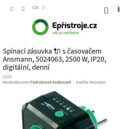
Přejít
na
CZK
NÁKUP
obsah
KOŠÍK
Spínací zásuvka 🔌 s časovačem
Ansmann, 5024063, 2500 W, IP20,
digitální, denní
C150
Průměrné
Neohodnoceno
Podrobnosti hodnocení
Značka:
Ansmann
hodnocení
produktu
je
0,0
z
5
hvězdiček.