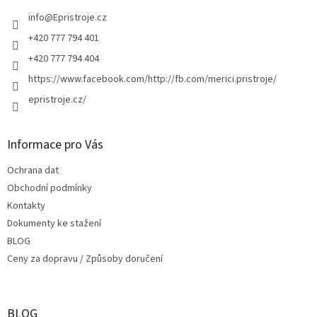
t
í
info
@
Epristroje.cz
+420 777 794 401
+420 777 794 404
https://www.facebook.com/http://fb.com/merici.pristroje/
epristroje.cz/
Informace pro Vás
Ochrana dat
Obchodní podmínky
Kontakty
Dokumenty ke stažení
BLOG
Ceny za dopravu / Způsoby doručení
BLOG