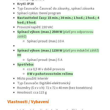
Krytí: IP20
Typ časovače: Časovač do zásuvky, spínací zásuvka
Spínací cyklus: Denní program
Nastavitelné časy: 15 min.; 30 min.; 1 hod.; 2 hod.; 4
hod.; 8 hod.
Provozní napětí: 230 VAC
Spínací výkon: (max.) 2500 W
(platí pro odporovou
zátěž)
Spínací proud: (max.) 10 A
Spínací výkon: (max.) 1150 W
(platí pro indukční zátěž)
!!!!
Spínací proud: (max.) 5 A
Spotřeba:
cca 0,5 W v době provozu
0 W v pohotovostním režimu
Místo použití: Interiér
Typ časovače: Digitální-elektronický
Rozměry (š x v x h): 72 x 72 x 40 mm (bez konektoru)
Hmotnost: cca 115 g
Vlastnosti / Vybavení