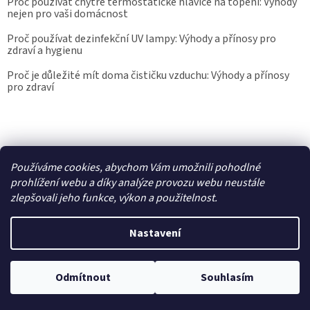
Proč používat chytré termostatické hlavice na topení: Výhody
nejen pro vaši domácnost
Proč používat dezinfekční UV lampy: Výhody a přínosy pro
zdraví a hygienu
Proč je důležité mít doma čističku vzduchu: Výhody a přínosy
pro zdraví
Kalibrace.info
meteostanice.cz
Používáme cookies, abychom Vám umožnili pohodlné
prohlížení webu a díky analýze provozu webu neustále
zlepšovali jeho funkce, výkon a použitelnost.
Vytvořil Shoptet
Nastavení
Copyright 2026
Epřístroje.cz
. Všechna práva vyhrazena.
Upravit
nastavení cookies
Odmítnout
Souhlasím