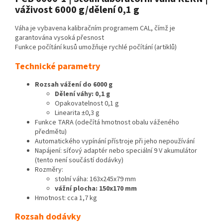
váživost 6000 g/dělení 0,1 g
Váha je vybavena kalibračním programem CAL, čímž je
garantována vysoká přesnost
Funkce počítání kusů umožňuje rychlé počítání (artiklů)
Technické parametry
Rozsah vážení do 6000 g
Dělení váhy: 0,1 g
Opakovatelnost 0,1 g
Linearita ±0,3 g
Funkce TARA (odečítá hmotnost obalu váženého
předmětu)
Automatického vypínání přístroje při jeho nepoužívání
Napájení: síťový adaptér nebo speciální 9 V akumulátor
(tento není součástí dodávky)
Rozměry:
stolní váha: 163x245x79 mm
vážní plocha: 150x170 mm
Hmotnost: cca 1,7 kg
Rozsah dodávky