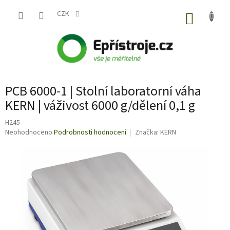
Přejít
na
CZK
NÁKUP
obsah
KOŠÍK
PCB 6000-1 | Stolní laboratorní váha
KERN | váživost 6000 g/dělení 0,1 g
H245
Průměrné
Neohodnoceno
Podrobnosti hodnocení
Značka:
KERN
hodnocení
produktu
je
0,0
z
5
hvězdiček.