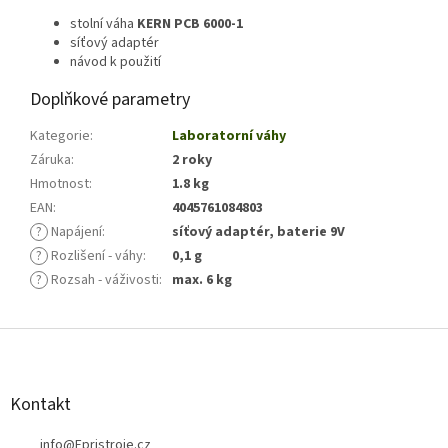
stolní váha
KERN PCB 6000-1
síťový adaptér
návod k použití
Doplňkové parametry
Kategorie
:
Laboratorní váhy
Záruka
:
2 roky
Hmotnost
:
1.8 kg
EAN
:
4045761084803
?
Napájení
:
síťový adaptér, baterie 9V
?
Rozlišení - váhy
:
0,1 g
?
Rozsah - váživosti
:
max. 6 kg
Z
á
p
a
Kontakt
t
í
info
@
Epristroje.cz