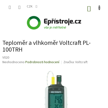
Přejít
na
CZK
NÁKUP
obsah
KOŠÍK
Teploměr a vlhkoměr Voltcraft PL-
100TRH
V020
Průměrné
Neohodnoceno
Podrobnosti hodnocení
Značka:
Voltcraft
hodnocení
produktu
je
0,0
z
5
hvězdiček.