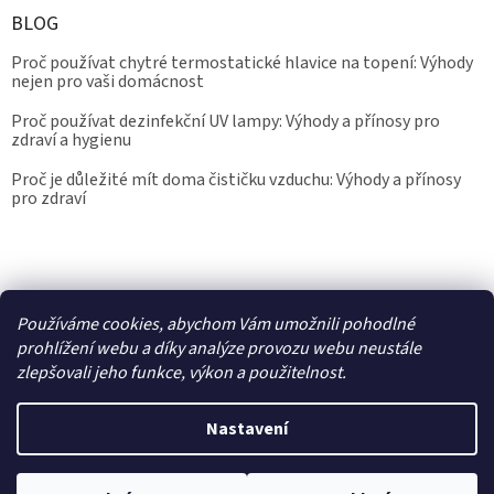
BLOG
Proč používat chytré termostatické hlavice na topení: Výhody
nejen pro vaši domácnost
Proč používat dezinfekční UV lampy: Výhody a přínosy pro
zdraví a hygienu
Proč je důležité mít doma čističku vzduchu: Výhody a přínosy
pro zdraví
Kalibrace.info
meteostanice.cz
Používáme cookies, abychom Vám umožnili pohodlné
prohlížení webu a díky analýze provozu webu neustále
zlepšovali jeho funkce, výkon a použitelnost.
Vytvořil Shoptet
Nastavení
Copyright 2026
Epřístroje.cz
. Všechna práva vyhrazena.
Upravit