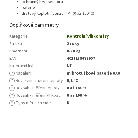
ochranný kryt senzoru
baterie
drátový teplotní senzor "K" (0 až 250°C)
Doplňkové parametry
Kategorie
:
Kontrolní vlhkoměry
Záruka
:
2 roky
Hmotnost
:
0.24 kg
EAN
:
4016138676907
Kalibrační list
:
NE
?
Napájení
:
mikrotužkové baterie AAA
?
Rozlišení - měření teploty
:
0,1 °C
?
Rozsah - měření teploty
:
0 až +60 °C
?
Rozsah - měření vlhkosti
:
0 až 100 %
?
Typy měřicích čidel
:
K
Z
á
p