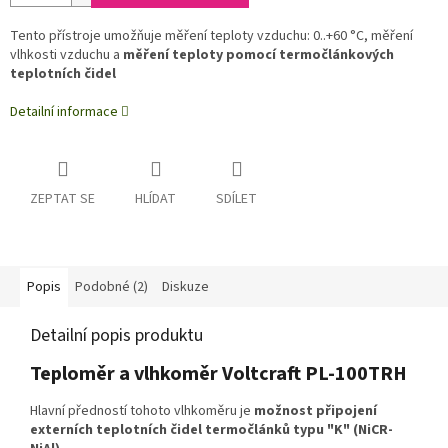
Tento přístroje umožňuje měření teploty vzduchu: 0..+60 °C, měření
vlhkosti vzduchu a
měření teploty pomocí termočlánkových
teplotních čidel
Detailní informace
ZEPTAT SE
HLÍDAT
SDÍLET
Popis
Podobné (2)
Diskuze
Detailní popis produktu
Teploměr a vlhkoměr Voltcraft PL-100TRH
Hlavní předností tohoto vlhkoměru je
možnost připojení
externích teplotních čidel termočlánků typu "K" (NiCR-