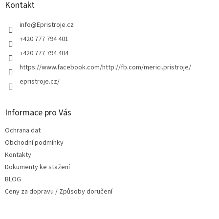
a
Kontakt
t
í
info
@
Epristroje.cz
+420 777 794 401
+420 777 794 404
https://www.facebook.com/http://fb.com/merici.pristroje/
epristroje.cz/
Informace pro Vás
Ochrana dat
Obchodní podmínky
Kontakty
Dokumenty ke stažení
BLOG
Ceny za dopravu / Způsoby doručení