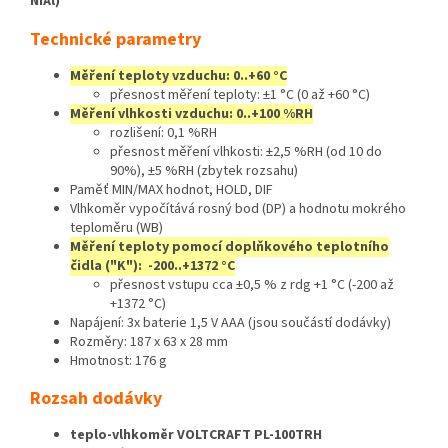
NiAl)
Technické parametry
Měření teploty vzduchu: 0..+60 °C
přesnost měření teploty: ±1 °C (0 až +60 °C)
Měření vlhkosti vzduchu: 0..+100 %RH
rozlišení: 0,1 %RH
přesnost měření vlhkosti: ±2,5 %RH (od 10 do
90%), ±5 %RH (zbytek rozsahu)
Paměť MIN/MAX hodnot, HOLD, DIF
Vlhkoměr vypočítává rosný bod (DP) a hodnotu mokrého
teploměru (WB)
Měření teploty pomocí doplňkového teplotního
čidla ("K"): -200..+1372 °C
přesnost vstupu cca ±0,5 % z rdg +1 °C (-200 až
+1372 °C)
Napájení: 3x baterie 1,5 V AAA (jsou součástí dodávky)
Rozměry: 187 x 63 x 28 mm
Hmotnost: 176 g
Rozsah dodávky
teplo-vlhkoměr VOLTCRAFT PL-100TRH