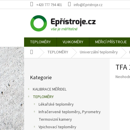
Přejít
+420 777 794 401
info@Epristroje.cz
na
obsah
TEPLOMĚRY
VLHKOMĚRY
MĚŘICÍ PŘÍSTROJE
Domů
TEPLOMĚRY
Univerzální teploměry
P
TFA 
o
Přeskočit
s
Průměr
Kategorie
Neohod
kategorie
t
hodnoce
r
produkt
KALIBRACE MĚŘIDEL
a
je
TEPLOMĚRY
n
0,0
z
Lékařské teploměry
n
5
í
Infračervené teploměry, Pyrometry
hvězdič
p
Termovizní kamery
a
Vpichovací teploměry