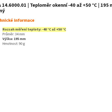
 14.6000.01 | Teploměr okenní -40 až +50 °C | 195 
ný
hnické informace
Rozsah měření teploty: -40 °C až +50 °C
Průměr: 34 mm
Výška: 195 mm
Hmotnost: 90 g