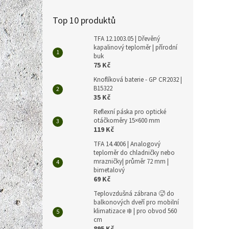
Top 10 produktů
TFA 12.1003.05 | Dřevěný
kapalinový teploměr | přírodní
buk
75 Kč
Knoflíková baterie - GP CR2032 |
B15322
35 Kč
Reflexní páska pro optické
otáčkoměry 15×600 mm
119 Kč
TFA 14.4006 | Analogový
teploměr do chladničky nebo
mrazničky| průměr 72 mm |
bimetalový
69 Kč
Teplovzdušná zábrana 🥵 do
balkonových dveří pro mobilní
klimatizace ❄️ | pro obvod 560
cm