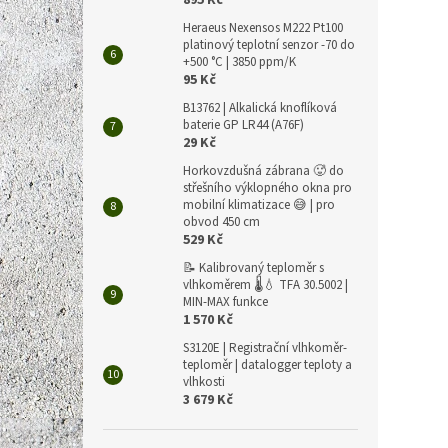
895 Kč
Heraeus Nexensos M222 Pt100
platinový teplotní senzor -70 do
+500 °C | 3850 ppm/K
95 Kč
B13762 | Alkalická knoflíková
baterie GP LR44 (A76F)
29 Kč
Horkovzdušná zábrana 🥵 do
střešního výklopného okna pro
mobilní klimatizace 😅 | pro
obvod 450 cm
529 Kč
📝 Kalibrovaný teploměr s
vlhkoměrem 🌡️💧 TFA 30.5002 |
MIN-MAX funkce
1 570 Kč
S3120E | Registrační vlhkoměr-
teploměr | datalogger teploty a
vlhkosti
3 679 Kč