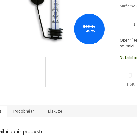
Můžeme d
199 Kč
–45 %
Okenní te
stupnici,
Detailní 
TISK
s
Podobné (4)
Diskuze
ailní popis produktu