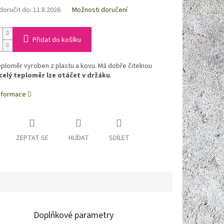
oručit do:
11.8.2026
Možnosti doručení
Přidat do košíku
ploměr vyroben z plastu a kovu. Má dobře čitelnou
celý teploměr lze otáčet v držáku
.
informace
ZEPTAT SE
HLÍDAT
SDÍLET
Doplňkové parametry