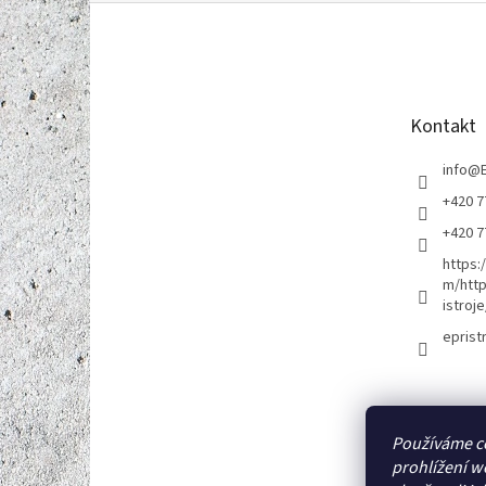
Z
á
p
a
t
Kontakt
í
info
@
+420 7
+420 7
https:
m/http
istroje
eprist
Používáme c
prohlížení w