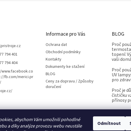
Informace pro Vás
BLOG
Proč použ
Ochrana dat
Epristroje.cz
termostat
Obchodní podmínky
topení: V
77 794 401
vaši dom
Kontakty
77 794 404
Dokumenty ke stažení
Proč použ
//www.facebook.co
BLOG
UV lampy:
://fb.com/merici.pr
pro zdrav
Ceny za dopravu / Způsoby
/
doručení
Proč je d
roje.cz/
čističku 
přínosy p
ookies, abychom Vám umožnili pohodlné
Kalibrace.info
meteostanice.cz
Odmítnout
ebu a díky analýze provozu webu neustále