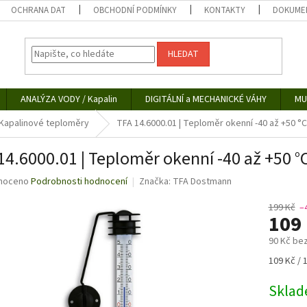
OCHRANA DAT
OBCHODNÍ PODMÍNKY
KONTAKTY
DOKUMEN
HLEDAT
ANALÝZA VODY / Kapalin
DIGITÁLNÍ a MECHANICKÉ VÁHY
MU
Kapalinové teploměry
TFA 14.6000.01 | Teploměr okenní -40 až +50 °C
14.6000.01 | Teploměr okenní -40 až +50 °C
né
noceno
Podrobnosti hodnocení
Značka:
TFA Dostmann
ní
u
199 Kč
–
109
90 Kč be
Měrná
109 Kč / 
ek.
cena:
Skla