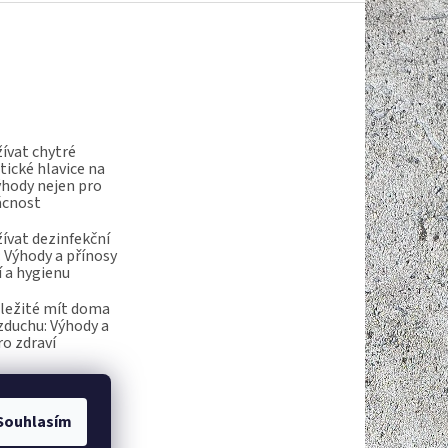
ívat chytré
ické hlavice na
ýhody nejen pro
ácnost
ívat dezinfekční
 Výhody a přínosy
í a hygienu
ůležité mít doma
vzduchu: Výhody a
ro zdraví
Souhlasím