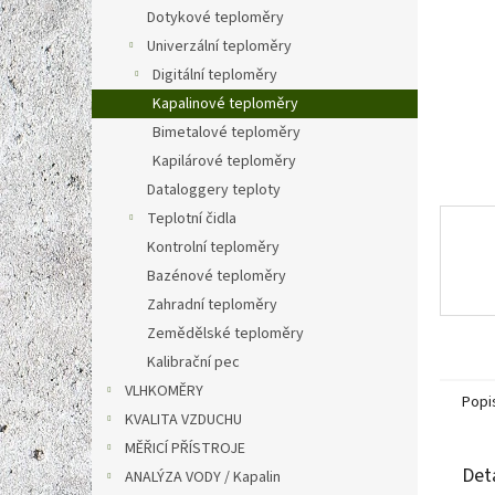
n
Dotykové teploměry
e
Univerzální teploměry
l
Digitální teploměry
Kapalinové teploměry
Bimetalové teploměry
Kapilárové teploměry
Dataloggery teploty
Teplotní čidla
Kontrolní teploměry
Bazénové teploměry
Zahradní teploměry
Zemědělské teploměry
Kalibrační pec
VLHKOMĚRY
Popi
KVALITA VZDUCHU
MĚŘICÍ PŘÍSTROJE
Det
ANALÝZA VODY / Kapalin