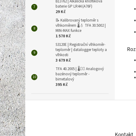
B13762 | Alkalická knoflíková
baterie GP LR44 (A76F)
29 Kč
📝 Kalibrovaný teploměr s
vlhkoměrem 🌡️💧 TFA 30.5002 |
MIN-MAX funkce
1 570 Kč
S3120E | Registrační vlhkoměr-
Roz
teploměr | datalogger teploty a
vlhkosti
3 679 Kč
TFA 40.2005 | 🌡️🏊‍♀️ Analogový
bazénový teploměr -
bimetalový
395 Kč
Z
á
p
a
t
Kontakt