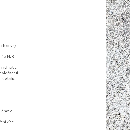
C.
ení kamery
™ a FLIR
ích sítích.
společnosti
 detailu.
blémy v
ření více
y