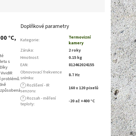
Doplňkové parametry
00 °C,
Termovizní
Kategorie
:
kamery
Záruka
:
2 roky
té
Hmotnost
:
0.15 kg
letu s
EAN
:
812462024155
Díky
Obnovovací frekvence
VividIR
8.7 Hz
snímku
:
í problémů.
adně
?
Rozlišení - IR
160 x 120 pixelů
ní způsobená
senzoru
:
?
Rozsah - měření
-20 až +400 °C
teploty
: