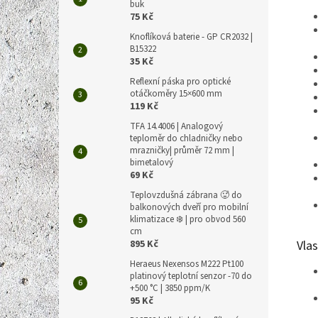
buk
75 Kč
Knoflíková baterie - GP CR2032 |
B15322
35 Kč
Reflexní páska pro optické
otáčkoměry 15×600 mm
119 Kč
TFA 14.4006 | Analogový
teploměr do chladničky nebo
mrazničky| průměr 72 mm |
bimetalový
69 Kč
Teplovzdušná zábrana 🥵 do
balkonových dveří pro mobilní
klimatizace ❄️ | pro obvod 560
cm
Vlas
895 Kč
Heraeus Nexensos M222 Pt100
platinový teplotní senzor -70 do
+500 °C | 3850 ppm/K
95 Kč