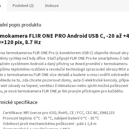
s
Podobné (2)
Diskuze
ailní popis produktu
mokamera FLIR ONE PRO Android USB C, -20 až +4
×120 pix, 8.7 Hz
vou termokamerou FLIR ONE Pro (s konektorem USB-C) objevíte dosud skry
émy rychleji než kdy dříve. Stačí připojit FLIR ONE Pro ke smartphonu či tab
ačním systémem Android a daný přístroj se ihned promění v termokameru. 
pšímu teplotnímu rozlišení a revoluční technologií zpracování obrazu MSX a 
íte s termokamerou FLIR ONE více detailů a budete si moci ověřit odstraněn
ohledu na to, zda chcete pozorovat domy, auta či elektrické konzoly, příp
anit závady na topení, ventilaci či klimatizaci nebo zjistit možná poškoze
u, je nová termokamera FLIR ONE je tím pravým přístrojem pro každého.
hnické specifikace
Certifikace: MFI (verze pro iOS), RoHS, CE / FCC, CEC-BC, EN61233
Provozní teplota: 0 °C - 35 °C, nabíjení baterií 0 °C - 30 °C
Odolnost proti mechanickému poškození - pád z 1,8 m