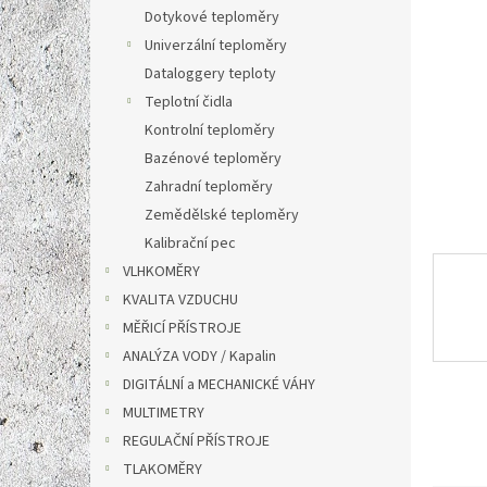
n
Dotykové teploměry
e
Univerzální teploměry
l
Dataloggery teploty
Teplotní čidla
Kontrolní teploměry
Bazénové teploměry
Zahradní teploměry
Zemědělské teploměry
Kalibrační pec
VLHKOMĚRY
KVALITA VZDUCHU
MĚŘICÍ PŘÍSTROJE
ANALÝZA VODY / Kapalin
DIGITÁLNÍ a MECHANICKÉ VÁHY
MULTIMETRY
REGULAČNÍ PŘÍSTROJE
TLAKOMĚRY