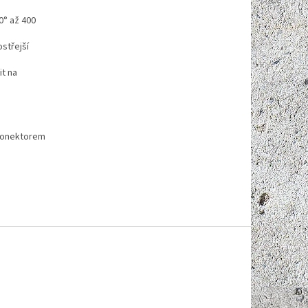
0° až 400
ostřejší
t na
 konektorem