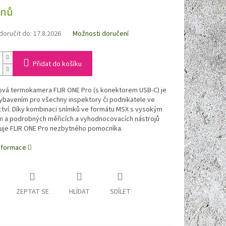
dnů
oručit do:
17.8.2026
Možnosti doručení
Přidat do košíku
ová termokamera FLIR ONE Pro (s konektorem USB-C) je
ybavením pro všechny inspektory či podnikatele ve
ctví. Díky kombinaci snímků ve formátu MSX s vysokým
ím a podrobných měřicích a vyhodnocovacích nástrojů
uje FLIR ONE Pro nezbytného pomocníka.
informace
ZEPTAT SE
HLÍDAT
SDÍLET