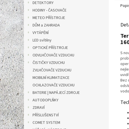
DETEKTORY
Popi
HODINY - ČASOVAČE
METEO PŘÍSTROJE
Det
DŮM a ZAHRADA
VYTÁPĚNÍ
Ter
LED svítilny
160
OPTICKÉ PŘÍSTROJE
S no
ODVLHČOVAČE VZDUCHU
probl
ČISTIČKY VZDUCHU
oper
nejle
ZVLHČOVAČE VZDUCHU
uvid
MOBILNÍ KLIMATIZACE
Bez 
OCHLAZOVAČE VZDUCHU
odstr
vodo
BATERIE | NAPÁJECÍ ZDROJE
AUTODOPLŇKY
Tec
ZDRAVÍ
PŘÍSLUŠENSTVÍ
COMET SYSTEM