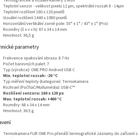
Termografické a vizuální kamery s MSX
Teplotní senzor - velikost pixelu 12 μm, spektrální rozsah 8 - 14μm
Teplotní rozlišení 160 x 120 pixelů
Vizuální rozlišení 1440 x 1080 pixelů
Horizontální/vertikální zorné pole: 55° ± 1° / 43° ± 1° (Pro)
Rozměry (š x v x h): 67 x 34 x 14 mm
Hmotnost: 36,5 g
hnické parametry
Frekvence opakování obrazu: 8.7 Hz
Počet barevných palet: 7
Typ (výrobce): ONE PRO Android USB C
Min. teplotní rozsah: -20 °C
Typ měření teploty (kategorie): Termokamera
Rozhraní (Počítač/Multumédia): USB-C™
Rozlišení senzoru: 160 x 120 px
Max. teplotní rozsah: +400 °C
Rozměry: 68 x 34 x 14 mm
Hmotnost: 36.5 g
avení
Termokamera FLIR ONE Pro přenáší termografické záznamy do zařízení 