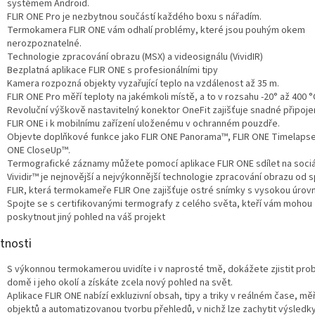
systémem Android.
FLIR ONE Pro je nezbytnou součástí každého boxu s nářadím.
Termokamera FLIR ONE vám odhalí problémy, které jsou pouhým okem
nerozpoznatelné.
Technologie zpracování obrazu (MSX) a videosignálu (VividIR)
Bezplatná aplikace FLIR ONE s profesionálními tipy
Kamera rozpozná objekty vyzařující teplo na vzdálenost až 35 m.
FLIR ONE Pro měří teploty na jakémkoli místě, a to v rozsahu -20° až 400 °
Revoluční výškově nastavitelný konektor OneFit zajišťuje snadné připoj
FLIR ONE i k mobilnímu zařízení uloženému v ochranném pouzdře.
Objevte doplňkové funkce jako FLIR ONE Panorama™, FLIR ONE Timelapse
ONE CloseUp™.
Termografické záznamy můžete pomocí aplikace FLIR ONE sdílet na sociáln
Vividir™ je nejnovější a nejvýkonnější technologie zpracování obrazu od 
FLIR, která termokameře FLIR One zajišťuje ostré snímky s vysokou úrovní
Spojte se s certifikovanými termografy z celého světa, kteří vám mohou
poskytnout jiný pohled na váš projekt
tnosti
S výkonnou termokamerou uvidíte i v naprosté tmě, dokážete zjistit pro
domě i jeho okolí a získáte zcela nový pohled na svět.
Aplikace FLIR ONE nabízí exkluzivní obsah, tipy a triky v reálném čase, mě
objektů a automatizovanou tvorbu přehledů, v nichž lze zachytit výsledk