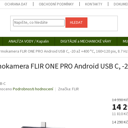
OCHRANA DAT
OBCHODNÍ PODMÍNKY
KONTAKTY
DOKUMEN
HLEDAT
ANALÝZA VODY / Kapalin
DIGITÁLNÍ a MECHANICKÉ VÁHY
MU
rmokamera FLIR ONE PRO Android USB C, -20 až +400 °C, 160×120 pix, 8.7 Hz
okamera FLIR ONE PRO Android USB C, -20 
B-C
né
noceno
Podrobnosti hodnocení
Značka:
FLIR
ní
u
14 990 Kč
14 
11 810 K
Měrná
14 290 Kč
ek.
cena: