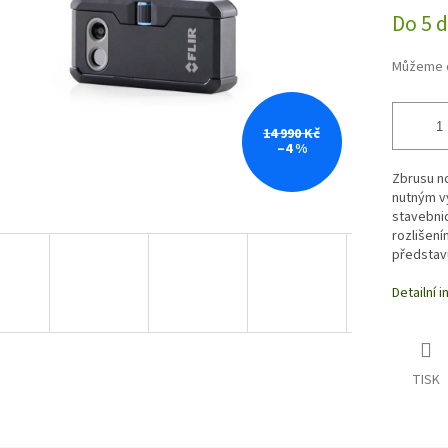
Do 5 
Můžeme d
14 990 Kč
–4 %
Zbrusu n
nutným v
stavebni
rozlišen
představ
Detailní 
TISK