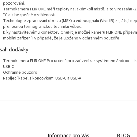
pozorování.
Termokamera FLIR ONE měří teploty na jakémkoli místě, a to v rozsahu -2
°C a z bezpečné vzdálenosti.
Technologie zpracování obrazu (MSX) a videosignálu (VividIR) zajišťují nej
přenosnou termografickou techniku vůbec.
Díky nastavitelnému konektoru OneFit je možné kameru FLIR ONE připevni
mobilní zařízení i v případě, že je uloženo v ochranném pouzdře
sah dodávky
Termokamera FLIR ONE Pro určená pro zařízení se systémem Android a
USB-C
Ochranné pouzdro
Nabíjecí kabel s koncovkami USB-C a USB-A
Informace pro Vás
BLOG