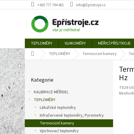
Přejít
+420 777 794 401
info@Epristroje.cz
na
obsah
TEPLOMĚRY
VLHKOMĚRY
MĚŘICÍ PŘÍSTROJE
Domů
TEPLOMĚRY
Termovizní kamery
Te
P
Term
o
Přeskočit
s
Hz
Kategorie
kategorie
t
T824-US
r
KALIBRACE MĚŘIDEL
Průměr
Neohod
a
hodnoce
TEPLOMĚRY
n
produkt
Lékařské teploměry
n
je
í
Infračervené teploměry, Pyrometry
0,0
p
z
Termovizní kamery
5
a
Vpichovací teploměry
hvězdič