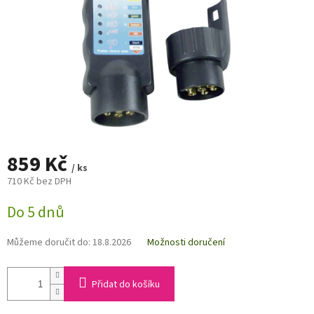
859 Kč
/ ks
710 Kč bez DPH
Měrná
Do 5 dnů
cena:
Můžeme doručit do:
18.8.2026
Možnosti doručení
Přidat do košíku