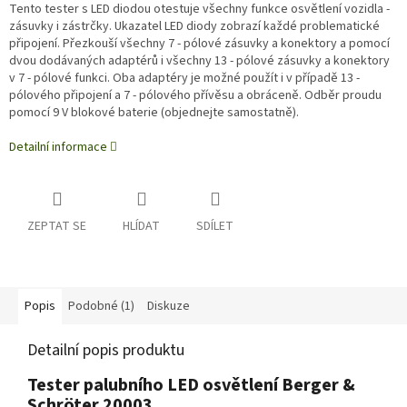
Tento tester s LED diodou otestuje všechny funkce osvětlení vozidla -
zásuvky i zástrčky. Ukazatel LED diody zobrazí každé problematické
připojení. Přezkouší všechny 7 - pólové zásuvky a konektory a pomocí
dvou dodávaných adaptérů i všechny 13 - pólové zásuvky a konektory
v 7 - pólové funkci. Oba adaptéry je možné použít i v případě 13 -
pólového připojení a 7 - pólového přívěsu a obráceně. Odběr proudu
pomocí 9 V blokové baterie (objednejte samostatně).
Detailní informace
ZEPTAT SE
HLÍDAT
SDÍLET
Popis
Podobné (1)
Diskuze
Detailní popis produktu
Tester palubního LED osvětlení Berger &
Schröter 20003