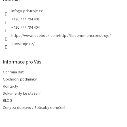
t
í
info
@
Epristroje.cz
+420 777 794 401
+420 777 794 404
https://www.facebook.com/http://fb.com/merici.pristroje/
epristroje.cz/
Informace pro Vás
Ochrana dat
Obchodní podmínky
Kontakty
Dokumenty ke stažení
BLOG
Ceny za dopravu / Způsoby doručení