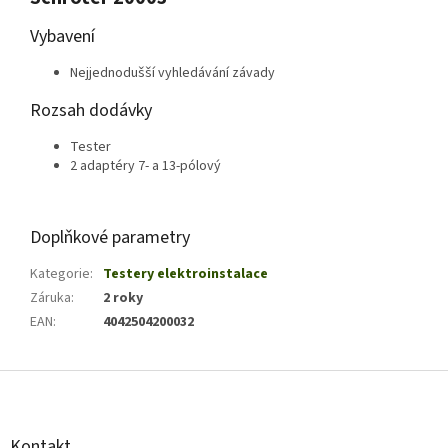
Vybavení
Nejjednodušší vyhledávání závady
Rozsah dodávky
Tester
2 adaptéry 7- a 13-pólový
Doplňkové parametry
Kategorie
:
Testery elektroinstalace
Záruka
:
2 roky
EAN
:
4042504200032
Z
á
p
a
Kontakt