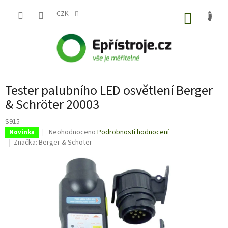
Přejít
na
CZK
NÁKUP
obsah
KOŠÍK
Tester palubního LED osvětlení Berger
& Schröter 20003
S915
Průměrné
Neohodnoceno
Podrobnosti hodnocení
Novinka
hodnocení
Značka:
Berger & Schoter
produktu
je
0,0
z
5
hvězdiček.