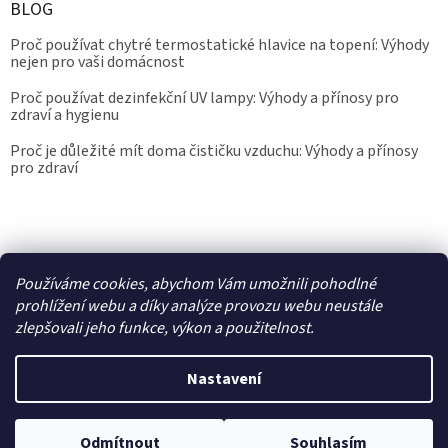
BLOG
Proč používat chytré termostatické hlavice na topení: Výhody
nejen pro vaši domácnost
Proč používat dezinfekční UV lampy: Výhody a přínosy pro
zdraví a hygienu
Proč je důležité mít doma čističku vzduchu: Výhody a přínosy
pro zdraví
Kalibrace.info
meteostanice.cz
Používáme cookies, abychom Vám umožnili pohodlné
prohlížení webu a díky analýze provozu webu neustále
zlepšovali jeho funkce, výkon a použitelnost.
Vytvořil Shoptet
Nastavení
Copyright 2026
Epřístroje.cz
. Všechna práva vyhrazena.
Upravit
Odmítnout
Souhlasím
nastavení cookies