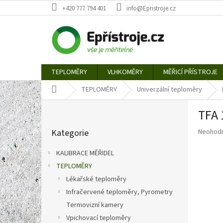
Přejít
+420 777 794 401
info@Epristroje.cz
na
obsah
TEPLOMĚRY
VLHKOMĚRY
MĚŘICÍ PŘÍSTROJE
Domů
TEPLOMĚRY
Univerzální teploměry
P
TFA 
o
Přeskočit
s
Průměr
Kategorie
Neohod
kategorie
t
hodnoce
r
produkt
KALIBRACE MĚŘIDEL
a
je
TEPLOMĚRY
n
0,0
z
Lékařské teploměry
n
5
í
Infračervené teploměry, Pyrometry
hvězdič
p
Termovizní kamery
a
Vpichovací teploměry