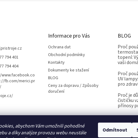
Informace pro Vás
BLOG
Proč použ
Ochrana dat
Epristroje.cz
termostat
Obchodní podmínky
topení: V
77 794 401
vaši dom
Kontakty
77 794 404
Dokumenty ke stažení
Proč použ
//www.facebook.co
BLOG
UV lampy:
://fb.com/merici.pr
pro zdrav
Ceny za dopravu / Způsoby
/
doručení
Proč je d
roje.cz/
čističku 
přínosy p
ookies, abychom Vám umožnili pohodlné
Kalibrace.info
meteostanice.cz
Odmítnout
ebu a díky analýze provozu webu neustále