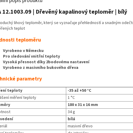
ailní popis produktu
 12.1003.09 | Dřevěný kapalinový teploměr | bílý
oduchý lihový teploměr, který se vyznačuje přehledností a snadným odeč
řených teplot
dnosti teploměru
Vyrobeno v Německu
Pro sledování vnitřní teploty
Vysoká přesnost díky 2bodovému nastavení
Vyrobeno z masivního bukového dřeva
hnické parametry
ení teploty
-35 až +50 °C
lišení měření teploty
1 °C
změry
180 x 31 x 16 mm
tnost
34 g
vedení
bílá
riál
masivní dřevo