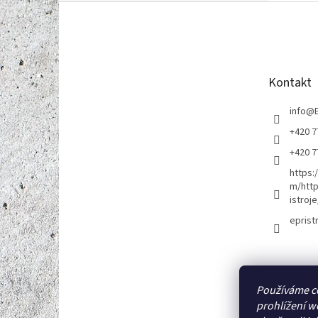
Z
á
p
a
t
Kontakt
í
info
@
+420 7
+420 7
https:
m/http
istroje
eprist
Používáme c
prohlížení w