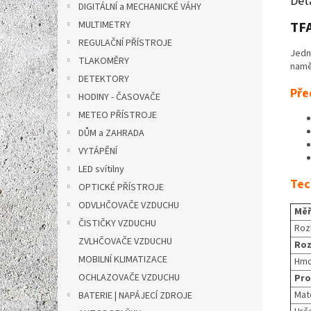
Det
DIGITÁLNÍ a MECHANICKÉ VÁHY
MULTIMETRY
TFA
REGULAČNÍ PŘÍSTROJE
Jedn
TLAKOMĚRY
namě
DETEKTORY
Pře
HODINY - ČASOVAČE
METEO PŘÍSTROJE
DŮM a ZAHRADA
VYTÁPĚNÍ
LED svítilny
Tec
OPTICKÉ PŘÍSTROJE
ODVLHČOVAČE VZDUCHU
Měř
ČISTIČKY VZDUCHU
Roz
ZVLHČOVAČE VZDUCHU
Ro
MOBILNÍ KLIMATIZACE
Hmo
OCHLAZOVAČE VZDUCHU
Pro
Mate
BATERIE | NAPÁJECÍ ZDROJE