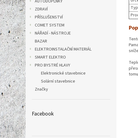
Urč
AUTODOPLŇKY
Typ
ZDRAVÍ
Pro
PŘÍSLUŠENSTVÍ
COMET SYSTEM
Pop
NÁŘADÍ - NÁSTROJE
Tent
BAZAR
Pamat
ELEKTROINSTALAČNÍ MATERIÁL
sníže
SMART ELEKTRO
Tepl
PRO BYSTRÉ HLAVY
přes
Elektronické stavebnice
tomu
Solární stavebnice
Značky
Facebook