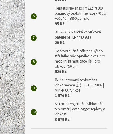
895 Kč
Heraeus Nexensos M222 Pt100
platinový teplotní senzor -70 do
+500 °C | 3850 ppm/K
95 Kč
B13762 | Alkalická knoflíková
baterie GP LR44 (A76F)
29 Kč
Horkovzdušná zábrana 🥵 do
střešního výklopného okna pro
mobilní klimatizace 😅 | pro
obvod 450 cm
529 Kč
📝 Kalibrovaný teploměr s
vlhkoměrem 🌡️💧 TFA 30.5002 |
MIN-MAX funkce
1 570 Kč
S3120E | Registrační vlhkoměr-
teploměr | datalogger teploty a
vlhkosti
3 679 Kč