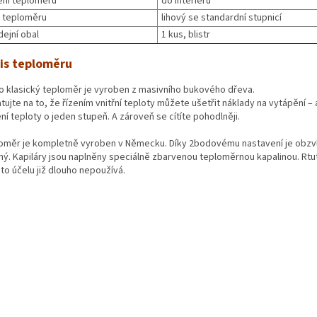
ení teploměru
do interiéru
 teploměru
lihový se standardní stupnicí
dejní obal
1 kus, blistr
is teploměru
o klasický teploměr je vyroben z masivního bukového dřeva.
ujte na to, že řízením vnitřní teploty můžete ušetřit náklady na vytápění – 
ní teploty o jeden stupeň. A zároveň se cítíte pohodlněji.
oměr je kompletně vyroben v Německu. Díky 2bodovému nastavení je obzv
ný. Kapiláry jsou naplněny speciálně zbarvenou teploměrnou kapalinou. Rtu
to účelu již dlouho nepoužívá.