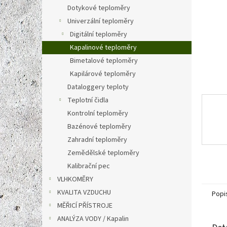
n
Dotykové teploměry
e
Univerzální teploměry
l
Digitální teploměry
Kapalinové teploměry
Bimetalové teploměry
Kapilárové teploměry
Dataloggery teploty
Teplotní čidla
Kontrolní teploměry
Bazénové teploměry
Zahradní teploměry
Zemědělské teploměry
Kalibrační pec
VLHKOMĚRY
KVALITA VZDUCHU
Popi
MĚŘICÍ PŘÍSTROJE
ANALÝZA VODY / Kapalin