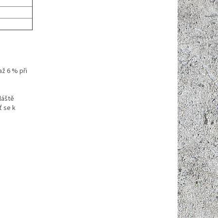
až 6 % při
láště
ť se k