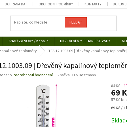
OCHRANA DAT
OBCHODNÍ PODMÍNKY
KONTAKTY
DOKUMEN
HLEDAT
ANALÝZA VODY / Kapalin
DIGITÁLNÍ a MECHANICKÉ VÁHY
MU
Kapalinové teploměry
TFA 12.1003.09 | Dřevěný kapalinový teploměr |
12.1003.09 | Dřevěný kapalinový teploměr 
né
noceno
Podrobnosti hodnocení
Značka:
TFA Dostmann
ní
u
84 Kč
–1
69 
57 Kč be
Měrná
69 Kč / 1 
ek.
cena:
Skla