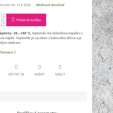
oručit do:
11.8.2026
Možnosti doručení
Přidat do košíku
eploty: -35...+50 °C
, teploměr má skleněnou kapiláru s
ou náplní. Teploměr je vyroben z bukového dřeva a je
bílým nátěrem
informace
ZEPTAT SE
HLÍDAT
SDÍLET