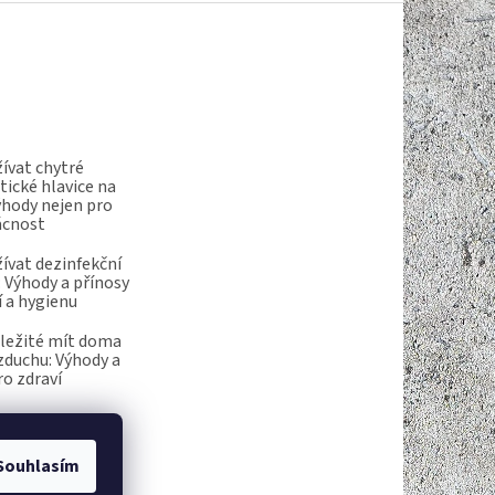
ívat chytré
ické hlavice na
ýhody nejen pro
ácnost
ívat dezinfekční
 Výhody a přínosy
í a hygienu
ůležité mít doma
vzduchu: Výhody a
ro zdraví
Souhlasím