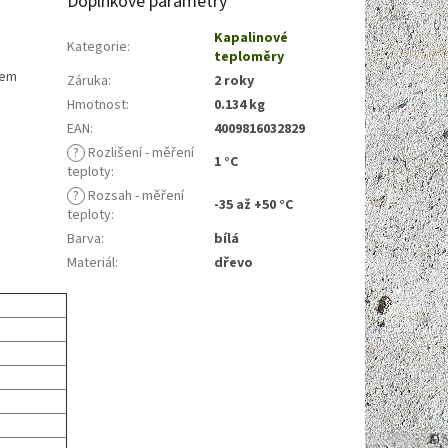
Doplňkové parametry
Kapalinové
Kategorie
:
teploměry
tem
Záruka
:
2 roky
Hmotnost
:
0.134 kg
EAN
:
4009816032829
?
Rozlišení - měření
1 °C
teploty
:
?
Rozsah - měření
-35 až +50 °C
teploty
:
Barva
:
bílá
Materiál
:
dřevo