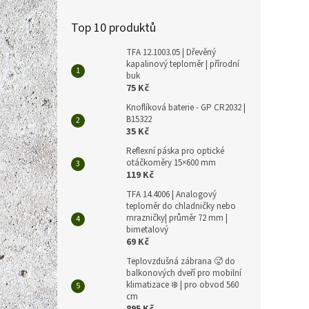
Top 10 produktů
TFA 12.1003.05 | Dřevěný
kapalinový teploměr | přírodní
buk
75 Kč
Knoflíková baterie - GP CR2032 |
B15322
35 Kč
Reflexní páska pro optické
otáčkoměry 15×600 mm
119 Kč
TFA 14.4006 | Analogový
teploměr do chladničky nebo
mrazničky| průměr 72 mm |
bimetalový
69 Kč
Teplovzdušná zábrana 🥵 do
balkonových dveří pro mobilní
klimatizace ❄️ | pro obvod 560
cm