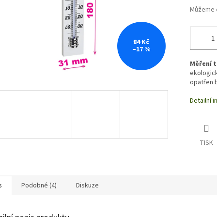
Můžeme d
84 Kč
–17 %
Měření t
ekologick
opatřen 
Detailní 
TISK
s
Podobné (4)
Diskuze