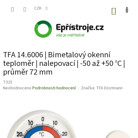
Přejít
na
CZK
NÁKUP
obsah
KOŠÍK
TFA 14.6006 | Bimetalový okenní
teploměr | nalepovací | -50 až +50 °C |
průměr 72 mm
T325
Průměrné
Neohodnoceno
Podrobnosti hodnocení
Značka:
TFA Dostmann
hodnocení
produktu
je
0,0
z
5
hvězdiček.