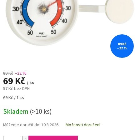
89 Kč
–22 %
89 Kč
–22 %
69 Kč
/ ks
57 Kč bez DPH
Měrná
69 Kč / 1 ks
cena:
Skladem
(>10 ks)
Můžeme doručit do:
10.8.2026
Možnosti doručení