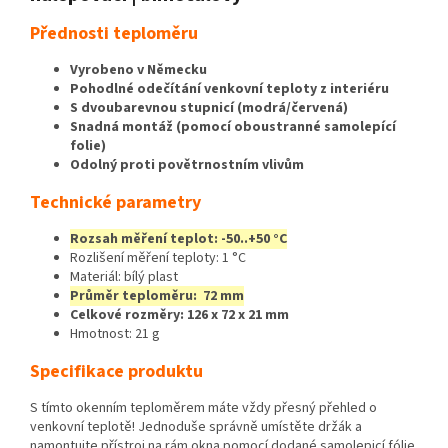
Přednosti teploměru
Vyrobeno v Německu
Pohodlné odečítání venkovní teploty z interiéru
S dvoubarevnou stupnicí (modrá/červená)
Snadná montáž (pomocí oboustranné samolepící
folie)
Odolný proti povětrnostním vlivům
Technické parametry
Rozsah měření teplot: -50..+50 °C
Rozlišení měření teploty: 1 °C
Materiál: bílý plast
Průměr teploměru: 72 mm
Celkové rozměry: 126 x 72 x 21 mm
Hmotnost: 21 g
Specifikace produktu
S tímto okenním teploměrem máte vždy přesný přehled o
venkovní teplotě! Jednoduše správně umístěte držák a
namontujte přístroj na rám okna pomocí dodané samolepicí fólie.