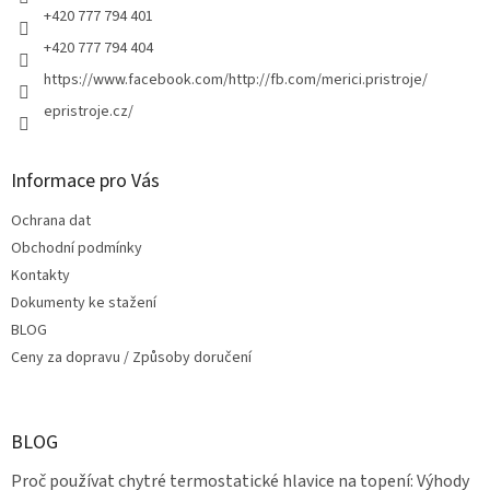
+420 777 794 401
+420 777 794 404
https://www.facebook.com/http://fb.com/merici.pristroje/
epristroje.cz/
Informace pro Vás
Ochrana dat
Obchodní podmínky
Kontakty
Dokumenty ke stažení
BLOG
Ceny za dopravu / Způsoby doručení
BLOG
Proč používat chytré termostatické hlavice na topení: Výhody