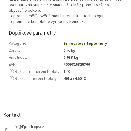
Dvoubarevná stupnice je snadno čitelná z pohodlí vašeho
obývacího pokoje.
Teplota se měří osvědčenou bimetalickou technologií.
Teploměr je kompletně vyroben v Německu.
Doplňkové parametry
Kategorie
:
Bimetalové teploměry
Záruka
:
2 roky
Hmotnost
:
0.033 kg
EAN
:
4009816326300
?
Rozlišení - měření teploty
:
1 °C
?
Rozsah - měření teploty
:
-50 až +50°C
Z
á
p
a
Kontakt
t
í
info
@
Epristroje.cz