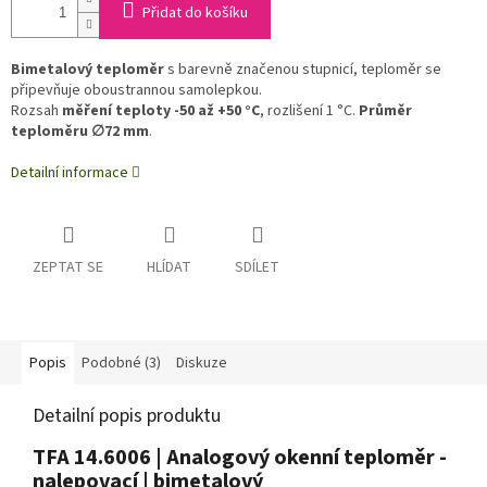
Přidat do košíku
Bimetalový teploměr
s barevně značenou stupnicí, teploměr se
připevňuje oboustrannou samolepkou.
Rozsah
měření teploty -50 až +50 °C
, rozlišení 1 °C.
Průměr
teploměru ∅72 mm
.
Detailní informace
ZEPTAT SE
HLÍDAT
SDÍLET
Popis
Podobné (3)
Diskuze
Detailní popis produktu
TFA 14.6006 | Analogový okenní teploměr -
nalepovací | bimetalový