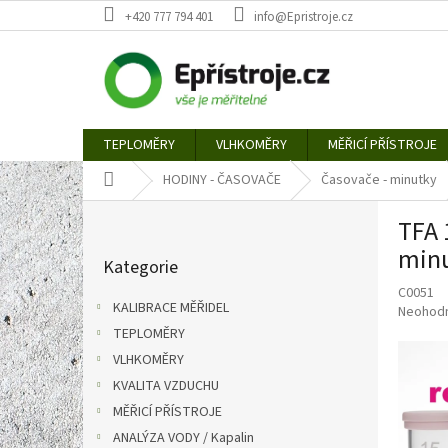
Přejít
+420 777 794 401
info@Epristroje.cz
na
obsah
TEPLOMĚRY
VLHKOMĚRY
MĚŘICÍ PŘÍSTROJE
Domů
HODINY - ČASOVAČE
Časovače - minutky
P
TFA 
o
Přeskočit
s
min
Kategorie
kategorie
t
C0051
r
KALIBRACE MĚŘIDEL
Průměr
Neohod
a
hodnoce
TEPLOMĚRY
n
produkt
VLHKOMĚRY
n
je
í
KVALITA VZDUCHU
0,0
p
z
MĚŘICÍ PŘÍSTROJE
5
a
ANALÝZA VODY / Kapalin
hvězdič