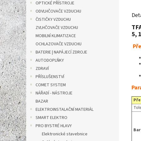
OPTICKÉ PŘÍSTROJE
ODVLHČOVAČE VZDUCHU
Det
ČISTIČKY VZDUCHU
TFA
ZVLHČOVAČE VZDUCHU
5, 
MOBILNÍ KLIMATIZACE
OCHLAZOVAČE VZDUCHU
Pře
BATERIE | NAPÁJECÍ ZDROJE
AUTODOPLŇKY
ZDRAVÍ
PŘÍSLUŠENSTVÍ
COMET SYSTEM
Par
NÁŘADÍ - NÁSTROJE
Pře
BAZAR
Tol
ELEKTROINSTALAČNÍ MATERIÁL
SMART ELEKTRO
PRO BYSTRÉ HLAVY
Bar
Elektronické stavebnice