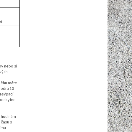
ní
by nebo si
ivých
i
 běhu máte
modrá 10
řesýpací
 poskytne
m hodinám
 času s
nímu