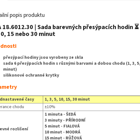
ailní popis produktu
 18.6012.30 | Sada barevných přesýpacích hodin ⏳ |
10, 15 nebo 30 minut
dnosti
přesýpací hodiny jsou vyrobeny ze skla
sada 6 přesýpacích hodin s různými barvami a dobou chodu (1, 3, 5, 
minut)
silikonové ochranné krytky
ametry
dnastavené časy
1, 3, 5, 10, 15, 30 minut
erance chodu
±10%
1 minuta - ŠEDÁ
3 minuty - PŘÍRODNÍ
5 minut - FIALOVÁ
evné rozlišení
10 minut - MODRÁ
15 minut - RŮŽOVÁ