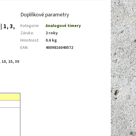
Doplňkové parametry
 1, 3,
Kategorie
:
Analogové timery
Záruka
:
2 roky
Hmotnost
:
0.6 kg
EAN
:
4009816040572
10, 15, 30