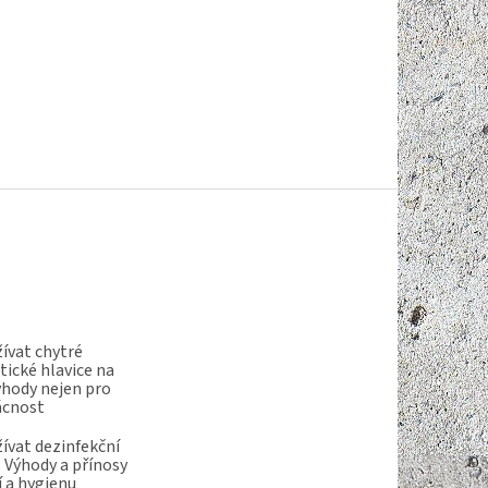
ívat chytré
ické hlavice na
ýhody nejen pro
ácnost
ívat dezinfekční
 Výhody a přínosy
í a hygienu