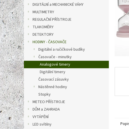
n
DIGITÁLNÍ a MECHANICKÉ VÁHY
e
MULTIMETRY
l
REGULAČNÍ PŘÍSTROJE
TLAKOMĚRY
DETEKTORY
HODINY - ČASOVAČE
Digitální a ručičkové budíky
Časovače - minutky
Analogové timery
Digitální timery
Časovací zásuvky
Nástěnné hodiny
Stopky
METEO PŘÍSTROJE
DŮM a ZAHRADA
VYTÁPĚNÍ
Popi
LED svítilny