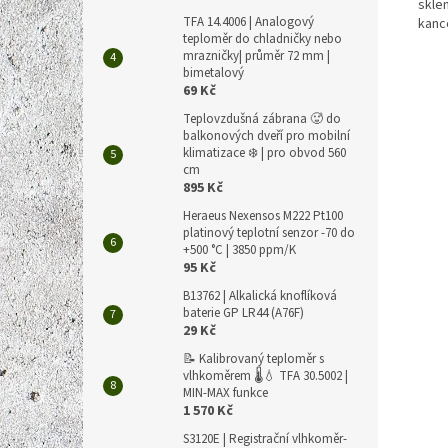
skle
TFA 14.4006 | Analogový
kanc
teploměr do chladničky nebo
mrazničky| průměr 72 mm |
bimetalový
69 Kč
Teplovzdušná zábrana 🥵 do
balkonových dveří pro mobilní
klimatizace ❄️ | pro obvod 560
cm
895 Kč
Heraeus Nexensos M222 Pt100
platinový teplotní senzor -70 do
+500 °C | 3850 ppm/K
95 Kč
B13762 | Alkalická knoflíková
baterie GP LR44 (A76F)
29 Kč
📝 Kalibrovaný teploměr s
vlhkoměrem 🌡️💧 TFA 30.5002 |
MIN-MAX funkce
1 570 Kč
S3120E | Registrační vlhkoměr-