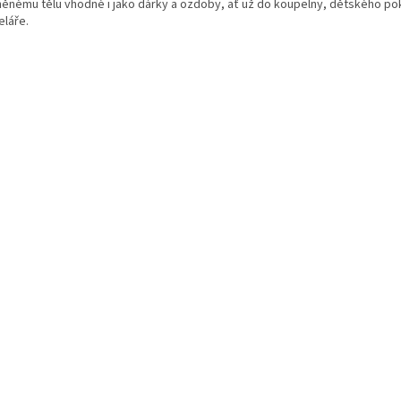
něnému tělu vhodné i jako dárky a ozdoby, ať už do koupelny, dětského p
eláře.