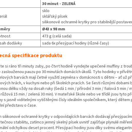
30 minut - ZELENÁ
sklo
riál
sklářský písek
silikonové ochranné krytky pro stabilnější postave
změry
Ø43 x 98 mm
tnost
473 g (celá sada)
sah dodávky
sada 6x přesýpací hodiny (různé časy)
ecná specifikace produktu
te si ráno tři minuty zuby, po čtvrt hodině vyndejte upečené muffiny z trou
e zaslouženou pauzu po 30 minutách domácích úkolů. Tyto hodinky v přívět
elových barvách mají četné využití zejména v domácnosti s dětmi – ať už př
ových hrách, v kuchyni nebo při školních pracích. Se šesti různými dobami
nou délku vždy na dosah ruky (šedá 1 min / přírodní 3 min / fialová 5 min / 
 růžová 15 min / zelená 30 min). V mateřské škole nebo ve třídě jsou tyto p
ny s jasně viditelnými vytištěnými čísly ideálním společníkem, který dětem
lní představu o čase.
ch silikonové ochranné krytky v odpovídajících barvách dodávají přesýpací
ečnou stabilitu, zatímco jemný skelný písek uvnitř zajišťuje plynulé měření
mální odchylkou deset procent. Přesýpací hodiny jsou díky svému elegant