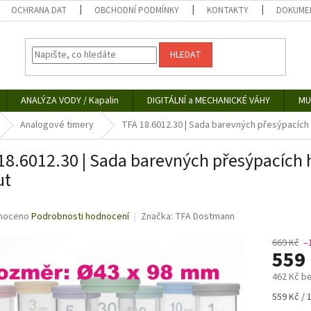
OCHRANA DAT
OBCHODNÍ PODMÍNKY
KONTAKTY
DOKUMEN
HLEDAT
ANALÝZA VODY / Kapalin
DIGITÁLNÍ a MECHANICKÉ VÁHY
MU
Analogové timery
TFA 18.6012.30 | Sada barevných přesýpacích ho
18.6012.30 | Sada barevných přesýpacích ho
ut
né
noceno
Podrobnosti hodnocení
Značka:
TFA Dostmann
ní
u
669 Kč
–
559
462 Kč b
Měrná
559 Kč / 
ek.
cena: