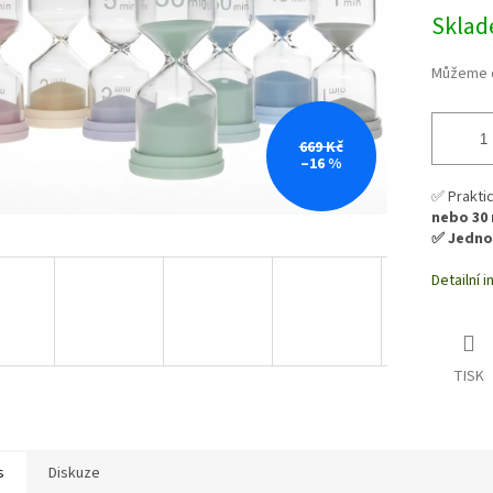
Skla
Můžeme d
669 Kč
–16 %
✅ Prakti
nebo 30
✅ Jednot
Detailní 
TISK
s
Diskuze