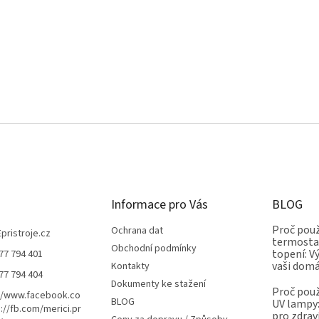
Informace pro Vás
BLOG
Proč použ
Ochrana dat
Epristroje.cz
termostat
Obchodní podmínky
topení: V
77 794 401
vaši dom
Kontakty
77 794 404
Dokumenty ke stažení
Proč použ
//www.facebook.co
BLOG
UV lampy:
://fb.com/merici.pr
pro zdrav