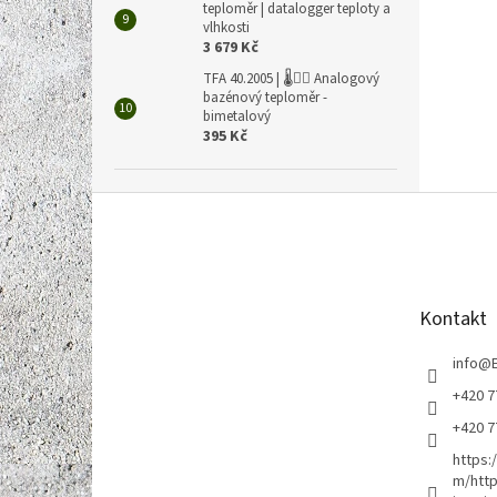
teploměr | datalogger teploty a
vlhkosti
3 679 Kč
TFA 40.2005 | 🌡️🏊‍♀️ Analogový
bazénový teploměr -
bimetalový
395 Kč
Z
á
p
a
t
Kontakt
í
info
@
+420 7
+420 7
https:
m/http