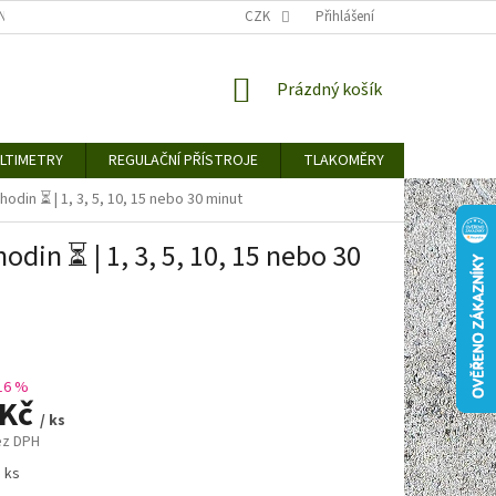
TY KE STAŽENÍ
BLOG
CENY ZA DOPRAVU / ZPŮSOBY DORUČENÍ
CZK
Přihlášení
NÁKUPNÍ
Prázdný košík
KOŠÍK
LTIMETRY
REGULAČNÍ PŘÍSTROJE
TLAKOMĚRY
DETEKTO
din ⏳ | 1, 3, 5, 10, 15 nebo 30 minut
din ⏳ | 1, 3, 5, 10, 15 nebo 30
16 %
 Kč
/ ks
ez DPH
1 ks