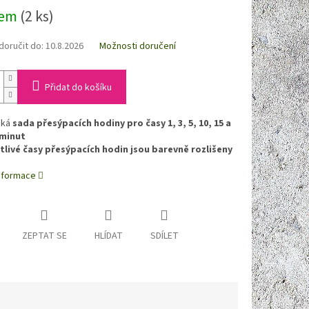
dem
(2 ks)
oručit do:
10.8.2026
Možnosti doručení
Přidat do košíku
cká
sada přesýpacích hodiny pro časy 1, 3, 5, 10, 15 a
 minut
livé časy přesýpacích hodin jsou barevně rozlišeny
informace
ZEPTAT SE
HLÍDAT
SDÍLET