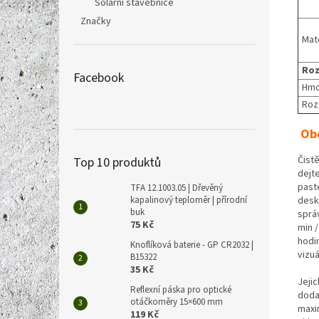
Solární stavebnice
Značky
Mate
Ro
Facebook
Hmo
Roz
Ob
Čistě
Top 10 produktů
dejt
past
TFA 12.1003.05 | Dřevěný
kapalinový teploměr | přírodní
desk
buk
správ
75 Kč
min /
hodi
Knoflíková baterie - GP CR2032 |
vizuá
B15322
35 Kč
Jeji
Reflexní páska pro optické
dodat
otáčkoměry 15×600 mm
maxi
119 Kč