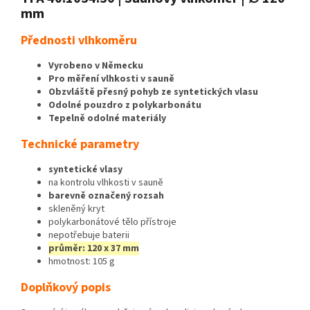
mm
Přednosti vlhkoměru
Vyrobeno v Německu
Pro měření vlhkosti v sauně
Obzvláště přesný pohyb ze syntetických vlasu
Odolné pouzdro z polykarbonátu
Tepelně odolné materiály
Technické parametry
syntetické vlasy
na kontrolu vlhkosti v sauně
barevně označený rozsah
skleněný kryt
polykarbonátové tělo přístroje
nepotřebuje baterii
průměr: 120 x 37 mm
hmotnost: 105 g
Doplňkový popis