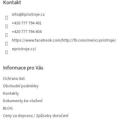
a
Kontakt
t
í
info
@
Epristroje.cz
+420 777 794 401
+420 777 794 404
https://www.facebook.com/http://fb.com/merici.pristroje/
epristroje.cz/
Informace pro Vás
Ochrana dat
Obchodní podmínky
Kontakty
Dokumenty ke stažení
BLOG
Ceny za dopravu / Způsoby doručení