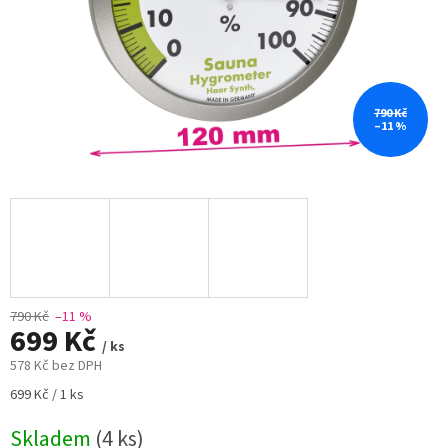
790 Kč
–11 %
790 Kč
–11 %
699 Kč
/ ks
578 Kč bez DPH
Měrná
699 Kč / 1 ks
cena:
Skladem
(4 ks)