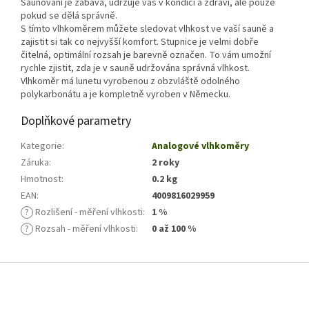
Saunování je zábava, udržuje vás v kondici a zdraví, ale pouze
pokud se dělá správně.
S tímto vlhkoměrem můžete sledovat vlhkost ve vaší sauně a
zajistit si tak co nejvyšší komfort. Stupnice je velmi dobře
čitelná, optimální rozsah je barevně označen. To vám umožní
rychle zjistit, zda je v sauně udržována správná vlhkost.
Vlhkoměr má lunetu vyrobenou z obzvláště odolného
polykarbonátu a je kompletně vyroben v Německu.
Doplňkové parametry
Kategorie
:
Analogové vlhkoměry
Záruka
:
2 roky
Hmotnost
:
0.2 kg
EAN
:
4009816029959
?
Rozlišení - měření vlhkosti
:
1 %
?
Rozsah - měření vlhkosti
:
0 až 100 %
Z
á
p