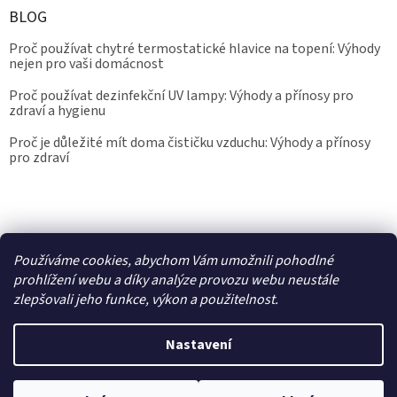
BLOG
Proč používat chytré termostatické hlavice na topení: Výhody
nejen pro vaši domácnost
Proč používat dezinfekční UV lampy: Výhody a přínosy pro
zdraví a hygienu
Proč je důležité mít doma čističku vzduchu: Výhody a přínosy
pro zdraví
Kalibrace.info
meteostanice.cz
Používáme cookies, abychom Vám umožnili pohodlné
prohlížení webu a díky analýze provozu webu neustále
zlepšovali jeho funkce, výkon a použitelnost.
Vytvořil Shoptet
Nastavení
Copyright 2026
Epřístroje.cz
. Všechna práva vyhrazena.
Upravit