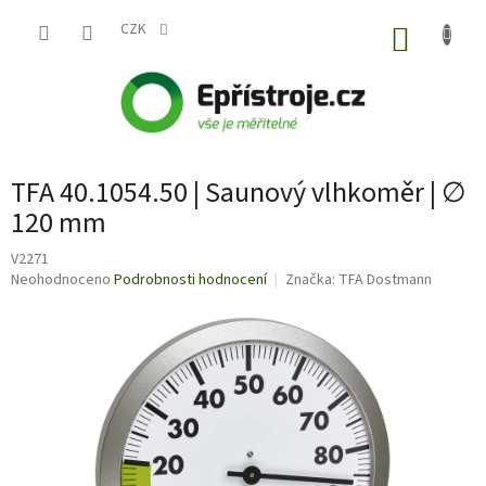
Přejít
na
CZK
NÁKUP
obsah
KOŠÍK
TFA 40.1054.50 | Saunový vlhkoměr | ∅
120 mm
V2271
Průměrné
Neohodnoceno
Podrobnosti hodnocení
Značka:
TFA Dostmann
hodnocení
produktu
je
0,0
z
5
hvězdiček.