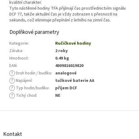
kvalitní charakter.
Tyto nástěnné hodiny TFA přijímají čas prostřednictvím signálu
DCF 77, takže aktuální čas je vždy zobrazen s přesností na
sekundu, což eliminuje přepínání z letního na zimní čas.
Doplňkové parametry
Kategorie
:
Ručičkové hodiny
Záruka
:
2 roky
Hmotnost
:
0.49 kg
EAN
:
4009816019820
?
Druh hodin / budíku
:
analogové
?
Napájení
:
tužkové baterie AA
?
Typ hodin/budíku
:
příjem DCF
?
Tichý chod
:
NE
Z
á
p
a
Kontakt