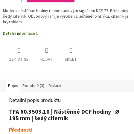
Moderní nástěnné hodiny řízené rádiovým signálem DCF-77. Přehledný
šedý ciferník. Obvodový rám je vyroben z leštěného hliníku, ciferník je
kryt sklem.
Detailní informace
ZEPTAT SE
HLÍDAT
SDÍLET
Popis
Podobné (3)
Diskuze
Detailní popis produktu
TFA 60.3503.10 | Nástěnné DCF hodiny | Ø
195 mm | šedý ciferník
Přednosti