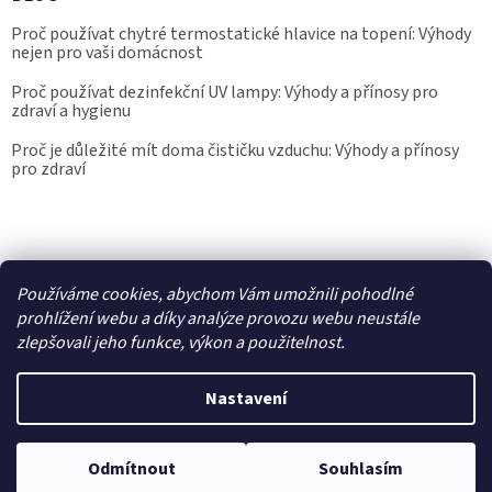
Proč používat chytré termostatické hlavice na topení: Výhody
nejen pro vaši domácnost
Proč používat dezinfekční UV lampy: Výhody a přínosy pro
zdraví a hygienu
Proč je důležité mít doma čističku vzduchu: Výhody a přínosy
pro zdraví
Kalibrace.info
meteostanice.cz
Používáme cookies, abychom Vám umožnili pohodlné
prohlížení webu a díky analýze provozu webu neustále
zlepšovali jeho funkce, výkon a použitelnost.
Vytvořil Shoptet
Nastavení
Copyright 2026
Epřístroje.cz
. Všechna práva vyhrazena.
Upravit
Odmítnout
Souhlasím
nastavení cookies