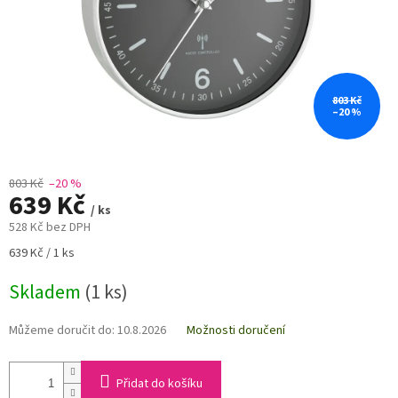
803 Kč
–20 %
803 Kč
–20 %
639 Kč
/ ks
528 Kč bez DPH
Měrná
639 Kč / 1 ks
cena:
Skladem
(1 ks)
Můžeme doručit do:
10.8.2026
Možnosti doručení
Přidat do košíku