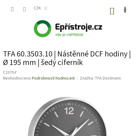
Přejít
na
CZK
NÁKUP
obsah
KOŠÍK
TFA 60.3503.10 | Nástěnné DCF hodiny |
Ø 195 mm | šedý ciferník
C237GY
Průměrné
Neohodnoceno
Podrobnosti hodnocení
Značka:
TFA Dostmann
hodnocení
produktu
je
0,0
z
5
hvězdiček.