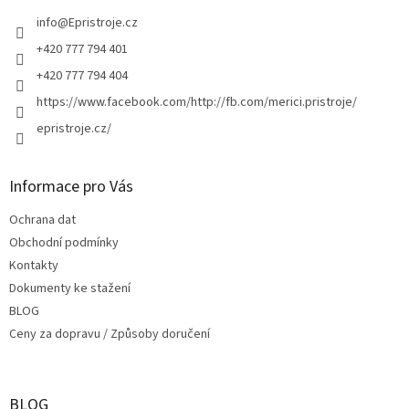
t
í
info
@
Epristroje.cz
+420 777 794 401
+420 777 794 404
https://www.facebook.com/http://fb.com/merici.pristroje/
epristroje.cz/
Informace pro Vás
Ochrana dat
Obchodní podmínky
Kontakty
Dokumenty ke stažení
BLOG
Ceny za dopravu / Způsoby doručení
BLOG