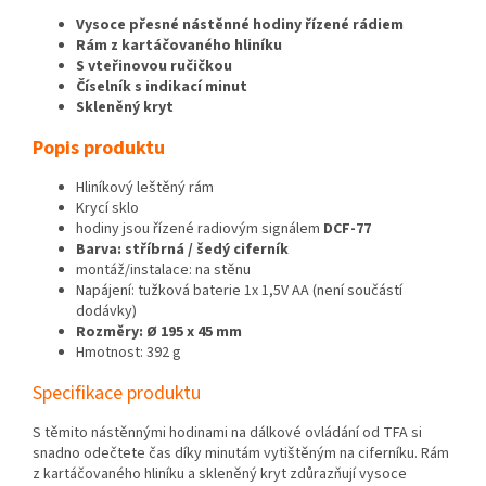
Vysoce přesné nástěnné hodiny řízené rádiem
Rám z kartáčovaného hliníku
S vteřinovou ručičkou
Číselník s indikací minut
Skleněný kryt
Popis produktu
Hliníkový leštěný rám
Krycí sklo
hodiny jsou řízené radiovým signálem
DCF-77
Barva: stříbrná / šedý ciferník
montáž/instalace: na stěnu
Napájení: tužková baterie 1x 1,5V AA (není součástí
dodávky)
Rozměry: Ø 195 x 45 mm
Hmotnost: 392 g
Specifikace produktu
S těmito nástěnnými hodinami na dálkové ovládání od TFA si
snadno odečtete čas díky minutám vytištěným na ciferníku. Rám
z kartáčovaného hliníku a skleněný kryt zdůrazňují vysoce