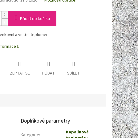
oručit do:
11.8.2026
Možnosti doručení
Přidat do košíku
nkovní a vnitřní teploměr
informace
ZEPTAT SE
HLÍDAT
SDÍLET
Doplňkové parametry
Kapalinové
Kategorie
: