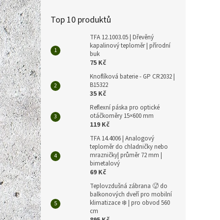
Top 10 produktů
TFA 12.1003.05 | Dřevěný
kapalinový teploměr | přírodní
buk
75 Kč
Knoflíková baterie - GP CR2032 |
B15322
35 Kč
Reflexní páska pro optické
otáčkoměry 15×600 mm
119 Kč
TFA 14.4006 | Analogový
teploměr do chladničky nebo
mrazničky| průměr 72 mm |
bimetalový
69 Kč
Teplovzdušná zábrana 🥵 do
balkonových dveří pro mobilní
klimatizace ❄️ | pro obvod 560
cm