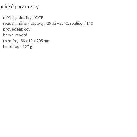
hnické parametry
měřící jednotky: °C/°F
rozsah měření teploty: -25 až +55°C, rozlišení 1°C
provedení: kov
barva: modrá
rozměry: 66 x 13 x 295 mm
hmotnost: 127 g