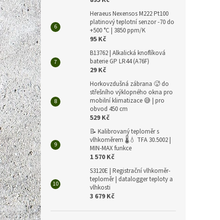
895 Kč
Heraeus Nexensos M222 Pt100
platinový teplotní senzor -70 do
+500 °C | 3850 ppm/K
95 Kč
B13762 | Alkalická knoflíková
baterie GP LR44 (A76F)
29 Kč
Horkovzdušná zábrana 🥵 do
střešního výklopného okna pro
mobilní klimatizace 😅 | pro
obvod 450 cm
529 Kč
📝 Kalibrovaný teploměr s
vlhkoměrem 🌡️💧 TFA 30.5002 |
MIN-MAX funkce
1 570 Kč
S3120E | Registrační vlhkoměr-
teploměr | datalogger teploty a
vlhkosti
3 679 Kč