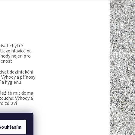
ívat chytré
ické hlavice na
ýhody nejen pro
ácnost
ívat dezinfekční
 Výhody a přínosy
í a hygienu
ůležité mít doma
vzduchu: Výhody a
ro zdraví
Souhlasím