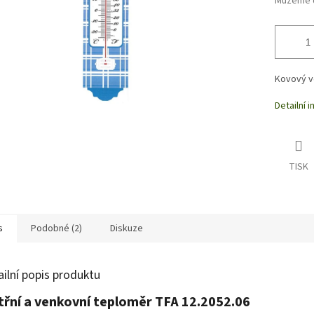
Můžeme d
Kovový ve
Detailní 
TISK
s
Podobné (2)
Diskuze
ailní popis produktu
třní a venkovní teploměr TFA 12.2052.06