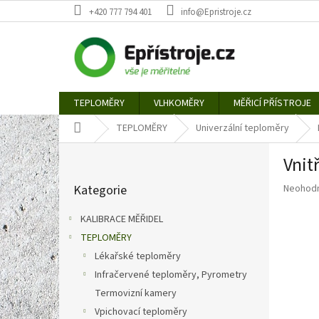
Přejít
+420 777 794 401
info@Epristroje.cz
na
obsah
TEPLOMĚRY
VLHKOMĚRY
MĚŘICÍ PŘÍSTROJE
Domů
TEPLOMĚRY
Univerzální teploměry
P
Vnit
o
Přeskočit
s
Průměr
Kategorie
Neohod
kategorie
t
hodnoce
r
produkt
KALIBRACE MĚŘIDEL
a
je
TEPLOMĚRY
n
0,0
z
Lékařské teploměry
n
5
í
Infračervené teploměry, Pyrometry
hvězdič
p
Termovizní kamery
a
Vpichovací teploměry