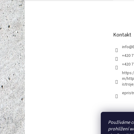
Z
á
p
a
t
Kontakt
í
info
@
+420 7
+420 7
https:
m/http
istroje
eprist
Používáme c
prohlížení w