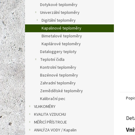
n
Dotykové teploměry
e
Univerzální teploměry
l
Digitální teploměry
Kapalinové teploměry
Bimetalové teploměry
Kapilárové teploměry
Dataloggery teploty
Teplotní čidla
Kontrolní teploměry
Bazénové teploměry
Zahradní teploměry
Zemědělské teploměry
Popi
Kalibrační pec
VLHKOMĚRY
KVALITA VZDUCHU
Det
MĚŘICÍ PŘÍSTROJE
Vni
ANALÝZA VODY / Kapalin