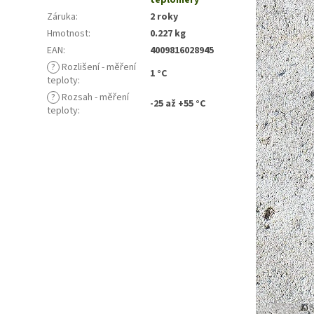
teploměry
Záruka
:
2 roky
Hmotnost
:
0.227 kg
EAN
:
4009816028945
?
Rozlišení - měření
1 °C
teploty
:
?
Rozsah - měření
-25 až +55 °C
teploty
: