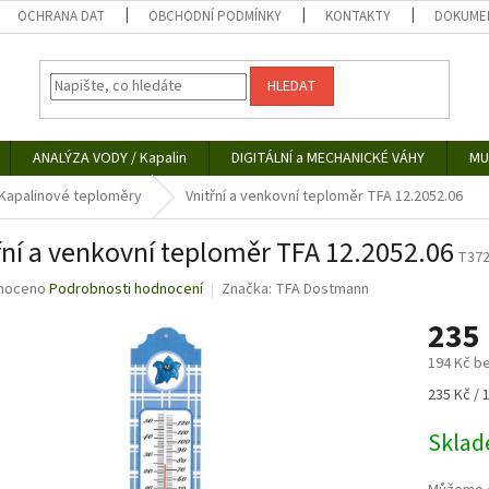
OCHRANA DAT
OBCHODNÍ PODMÍNKY
KONTAKTY
DOKUMEN
HLEDAT
ANALÝZA VODY / Kapalin
DIGITÁLNÍ a MECHANICKÉ VÁHY
MU
Kapalinové teploměry
Vnitřní a venkovní teploměr TFA 12.2052.06
řní a venkovní teploměr TFA 12.2052.06
T37
né
noceno
Podrobnosti hodnocení
Značka:
TFA Dostmann
ní
235
u
194 Kč b
Měrná
235 Kč / 
cena:
ek.
Skla