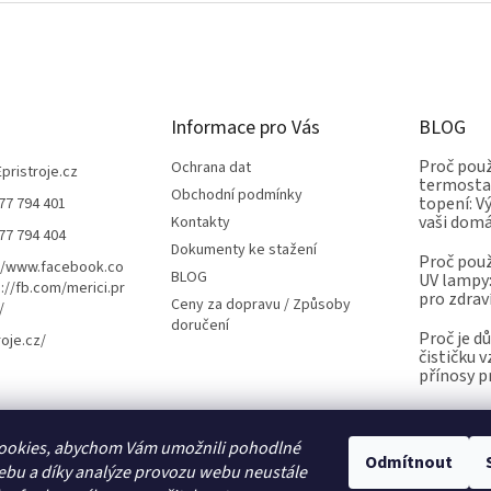
Informace pro Vás
BLOG
Proč použ
Ochrana dat
Epristroje.cz
termostat
Obchodní podmínky
topení: V
77 794 401
vaši dom
Kontakty
77 794 404
Dokumenty ke stažení
Proč použ
//www.facebook.co
BLOG
UV lampy:
://fb.com/merici.pr
pro zdrav
Ceny za dopravu / Způsoby
/
doručení
Proč je d
roje.cz/
čističku 
přínosy p
ookies, abychom Vám umožnili pohodlné
Kalibrace.info
meteostanice.cz
Odmítnout
ebu a díky analýze provozu webu neustále