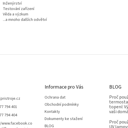
Inženýrství
Testování zařízení
Věda a výzkum
...a mnoho dalších odvětví
Informace pro Vás
BLOG
Proč použ
Ochrana dat
Epristroje.cz
termostat
Obchodní podmínky
topení: V
77 794 401
vaši dom
Kontakty
77 794 404
Dokumenty ke stažení
Proč použ
//www.facebook.co
BLOG
UV lampy: