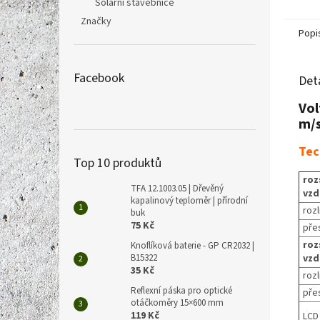
Solární stavebnice
Značky
Popi
Facebook
Det
Vol
m/s
Tec
Top 10 produktů
roz
TFA 12.1003.05 | Dřevěný
vzd
kapalinový teploměr | přírodní
rozl
buk
75 Kč
pře
roz
Knoflíková baterie - GP CR2032 |
B15322
vzd
35 Kč
rozl
Reflexní páska pro optické
pře
otáčkoměry 15×600 mm
119 Kč
LCD 