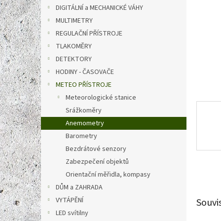
n
DIGITÁLNÍ a MECHANICKÉ VÁHY
e
MULTIMETRY
l
REGULAČNÍ PŘÍSTROJE
TLAKOMĚRY
DETEKTORY
HODINY - ČASOVAČE
METEO PŘÍSTROJE
Meteorologické stanice
Srážkoměry
Anemometry
Barometry
Bezdrátové senzory
Zabezpečení objektů
Orientační měřidla, kompasy
DŮM a ZAHRADA
VYTÁPĚNÍ
Souvi
LED svítilny