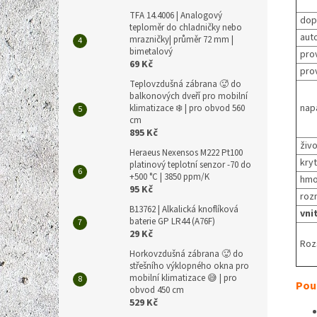
TFA 14.4006 | Analogový
dop
teploměr do chladničky nebo
aut
mrazničky| průměr 72 mm |
bimetalový
prov
69 Kč
pro
Teplovzdušná zábrana 🥵 do
balkonových dveří pro mobilní
nap
klimatizace ❄️ | pro obvod 560
cm
895 Kč
živo
Heraeus Nexensos M222 Pt100
kryt
platinový teplotní senzor -70 do
+500 °C | 3850 ppm/K
hmo
95 Kč
roz
B13762 | Alkalická knoflíková
vni
baterie GP LR44 (A76F)
29 Kč
Roz
Horkovzdušná zábrana 🥵 do
střešního výklopného okna pro
mobilní klimatizace 😅 | pro
Použ
obvod 450 cm
529 Kč