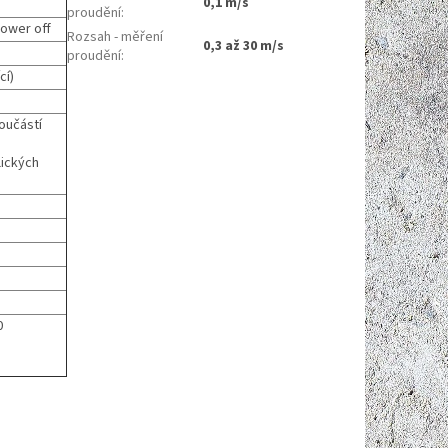
0,1 m/s
proudění
:
power off
Rozsah - měření
0,3 až 30 m/s
proudění
:
cí)
oučástí
lických
0