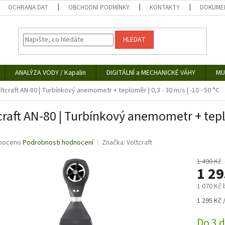
OCHRANA DAT
OBCHODNÍ PODMÍNKY
KONTAKTY
DOKUMEN
HLEDAT
ANALÝZA VODY / Kapalin
DIGITÁLNÍ a MECHANICKÉ VÁHY
MU
ltcraft AN-80 | Turbínkový anemometr + teploměr | 0,3 - 30 m/s | -10 - 50 °C
craft AN-80 | Turbínkový anemometr + teplom
né
noceno
Podrobnosti hodnocení
Značka:
Voltcraft
ní
u
1 490 Kč
1 2
1 070 Kč
Měrná
1 295 Kč /
ek.
cena:
Do 3 