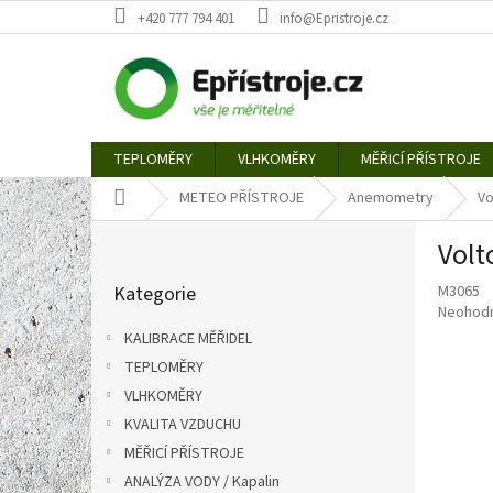
Přejít
+420 777 794 401
info@Epristroje.cz
na
obsah
TEPLOMĚRY
VLHKOMĚRY
MĚŘICÍ PŘÍSTROJE
Domů
METEO PŘÍSTROJE
Anemometry
Vo
P
Volt
o
Přeskočit
s
Kategorie
M3065
kategorie
t
Průměr
Neohod
r
hodnoce
KALIBRACE MĚŘIDEL
a
produkt
TEPLOMĚRY
n
je
0,0
VLHKOMĚRY
n
z
í
KVALITA VZDUCHU
5
p
MĚŘICÍ PŘÍSTROJE
hvězdič
a
ANALÝZA VODY / Kapalin