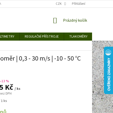
TY KE STAŽENÍ
BLOG
CENY ZA DOPRAVU / ZPŮSOBY DORUČENÍ
CZK
Přihlášení
NÁKUPNÍ
Prázdný košík
KOŠÍK
LTIMETRY
REGULAČNÍ PŘÍSTROJE
TLAKOMĚRY
DETEKTO
ěr | 0,3 - 30 m/s | -10 - 50 °C
–13 %
95 Kč
/ ks
 bez DPH
 1 ks
dnů