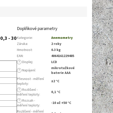
Doplňkové parametry
0,3 - 30
Kategorie
:
Anemometry
Záruka
:
2 roky
Hmotnost
:
0.3 kg
EAN
:
4064161229485
?
Displej
:
LCD
mikrotužkové
?
Napájení
:
baterie AAA
Přesnost - měření
±2 °C
teploty
:
?
Rozlišení -
0,1 °C
měření teploty
:
?
Rozsah -
-10 až +50 °C
měření teploty
:
Rozlišení - měření