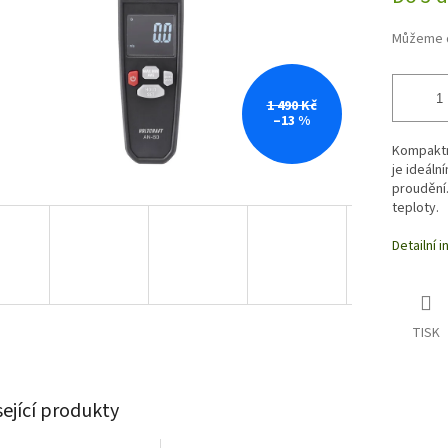
Můžeme d
1 490 Kč
–13 %
Kompaktn
je ideáln
proudění
teploty.
Detailní 
TISK
sející produkty