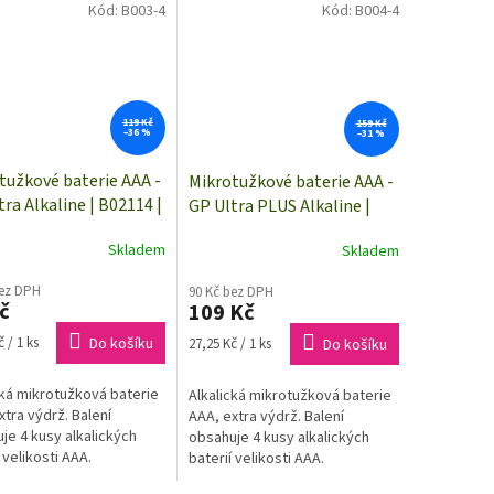
Kód:
B003-4
Kód:
B004-4
119 Kč
159 Kč
–36 %
–31 %
tužkové baterie AAA -
Mikrotužkové baterie AAA -
tra Alkaline | B02114 |
GP Ultra PLUS Alkaline |
y
B03114 | 4 kusy
Skladem
Skladem
bez DPH
90 Kč bez DPH
č
109 Kč
Měrná
 / 1 ks
Do košíku
27,25 Kč / 1 ks
Do košíku
cena:
cká mikrotužková baterie
Alkalická mikrotužková baterie
xtra výdrž. Balení
AAA, extra výdrž. Balení
je 4 kusy alkalických
obsahuje 4 kusy alkalických
 velikosti AAA.
baterií velikosti AAA.