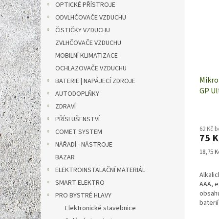
OPTICKÉ PŘÍSTROJE
ODVLHČOVAČE VZDUCHU
ČISTIČKY VZDUCHU
ZVLHČOVAČE VZDUCHU
MOBILNÍ KLIMATIZACE
OCHLAZOVAČE VZDUCHU
Mikro
BATERIE | NAPÁJECÍ ZDROJE
GP Ul
AUTODOPLŇKY
4 kus
ZDRAVÍ
PŘÍSLUŠENSTVÍ
62 Kč 
COMET SYSTEM
75 K
NÁŘADÍ - NÁSTROJE
Měrná
18,75 Kč
BAZAR
cena:
ELEKTROINSTALAČNÍ MATERIÁL
Alkali
SMART ELEKTRO
AAA, e
obsahu
PRO BYSTRÉ HLAVY
baterií
Elektronické stavebnice