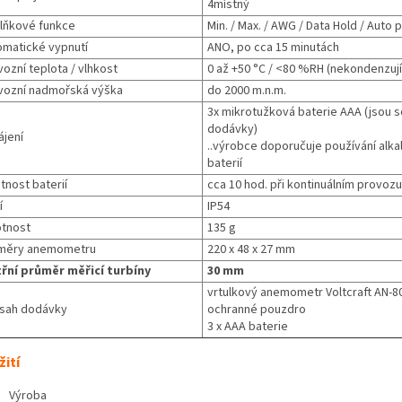
4místný
lňkové funkce
Min. / Max. / AWG / Data Hold / Auto 
omatické vypnutí
ANO, po cca 15 minutách
ozní teplota / vlhkost
0 až +50 °C / <80 %RH (nekondenzují
vozní nadmořská výška
do 2000 m.n.m.
3x mikrotužková baterie AAA (jsou s
dodávky)
ájení
..výrobce doporučuje používání alka
baterií
tnost baterií
cca 10 hod. při kontinuálním provozu
í
IP54
tnost
135 g
měry anemometru
220 x 48 x 27 mm
třní průměr měřicí turbíny
30 mm
vrtulkový anemometr Voltcraft AN-8
sah dodávky
ochranné pouzdro
3 x AAA baterie
ití
Výroba