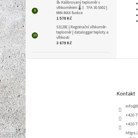
📝 Kalibrovaný teploměr s
vlhkoměrem 🌡️💧 TFA 30.5002 |
MIN-MAX funkce
1 570 Kč
S3120E | Registrační vlhkoměr-
teploměr | datalogger teploty a
vlhkosti
3 679 Kč
Z
á
p
a
t
Kontakt
í
info
@
+420 7
+420 7
https: