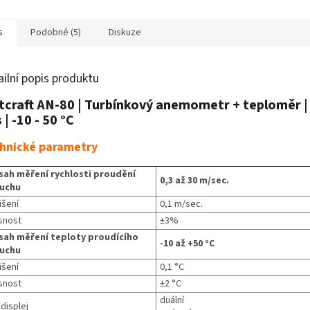
s
Podobné (5)
Diskuze
ailní popis produktu
tcraft AN-80 | Turbínkový anemometr + teploměr | 
 | -10 - 50 °C
hnické parametry
sah měření rychlosti proudění
0,3 až 30 m/sec.
uchu
išení
0,1 m/sec.
snost
±3%
sah měření teploty proudícího
-10 až +50 °C
uchu
išení
0,1 °C
snost
±2 °C
duální
displej