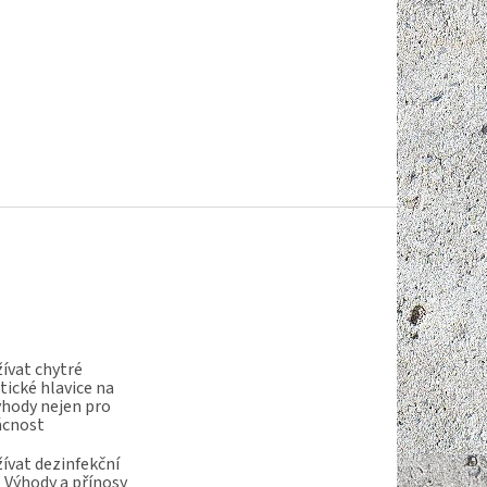
ívat chytré
ické hlavice na
ýhody nejen pro
ácnost
ívat dezinfekční
 Výhody a přínosy