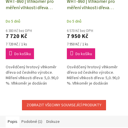
WHT-860 | Vlhkoměr pro
WHT-860 | Vlhkoměr pro
měření vlhkosti dřeva
měření vlhkosti dřeva
včetně těžké hrotové
včetně lehké hrotové
elektrody a pouzdra
elektrody a pouzdra
Do 5 dnů
Do 5 dnů
6 380 Kč bez DPH
6 570 Kč bez DPH
7 720 Kč
7 950 Kč
Měrná
Měrná
7 720 Kč / 1 ks
7 950 Kč / 1 ks
cena:
cena:
Do košíku
Do košíku
Osvědčený hrotový vlhkoměr
Osvědčený hrotový vlhkoměr
dřeva od českého výrobce.
dřeva od českého výrobce.
Měření vlhkosti dřeva: 5,0..90,0
Měření vlhkosti dřeva: 5,0..90,0
%. Vlhkoměr je dodáván
%. Vlhkoměr je dodáván
společně s těžkou měřicí
společně s lehkou měřicí
elektrodou a pouzdrem.
elektrodou a pouzdrem.
ZOBRAZIT VŠECHNY SOUVISEJÍCÍ PRODUKTY
Popis
Podobné (1)
Diskuze