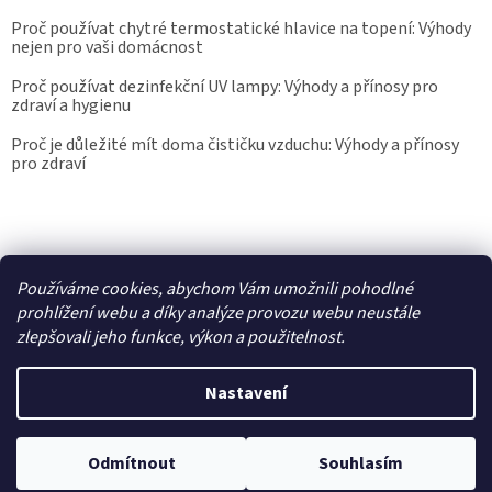
Proč používat chytré termostatické hlavice na topení: Výhody
nejen pro vaši domácnost
Proč používat dezinfekční UV lampy: Výhody a přínosy pro
zdraví a hygienu
Proč je důležité mít doma čističku vzduchu: Výhody a přínosy
pro zdraví
Kalibrace.info
meteostanice.cz
Používáme cookies, abychom Vám umožnili pohodlné
prohlížení webu a díky analýze provozu webu neustále
zlepšovali jeho funkce, výkon a použitelnost.
Vytvořil Shoptet
Nastavení
Copyright 2026
Epřístroje.cz
. Všechna práva vyhrazena.
Upravit
Odmítnout
Souhlasím
nastavení cookies