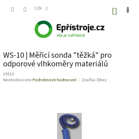
Přejít
na
CZK
NÁKUP
obsah
KOŠÍK
WS-10 | Měřicí sonda "těžká" pro
odporové vlhkoměry materiálů
V3510
Průměrné
Neohodnoceno
Podrobnosti hodnocení
Značka:
Elbez
hodnocení
produktu
je
0,0
z
5
hvězdiček.