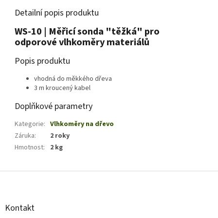
Detailní popis produktu
WS-10 | Měřicí sonda "těžká" pro
odporové vlhkoměry materiálů
Popis produktu
vhodná do měkkého dřeva
3 m kroucený kabel
Doplňkové parametry
Kategorie
:
Vlhkoměry na dřevo
Záruka
:
2 roky
Hmotnost
:
2 kg
Z
á
p
a
Kontakt