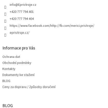
t
í
info
@
Epristroje.cz
+420 777 794 401
+420 777 794 404
https://www.facebook.com/http://fb.com/merici.pristroje/
epristroje.cz/
Informace pro Vás
Ochrana dat
Obchodní podmínky
Kontakty
Dokumenty ke stažení
BLOG
Ceny za dopravu / Způsoby doručení
BLOG