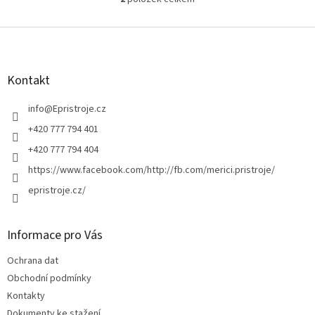
O
v
l
Z
á
á
d
p
a
a
Kontakt
c
t
í
í
info
@
Epristroje.cz
p
r
+420 777 794 401
v
+420 777 794 404
k
y
https://www.facebook.com/http://fb.com/merici.pristroje/
v
epristroje.cz/
ý
p
i
s
Informace pro Vás
u
Ochrana dat
Obchodní podmínky
Kontakty
Dokumenty ke stažení