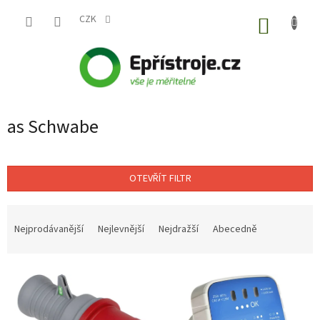
Přejít
na
CZK
NÁKUP
obsah
KOŠÍK
as Schwabe
OTEVŘÍT FILTR
Ř
a
Nejprodávanější
Nejlevnější
Nejdražší
Abecedně
z
e
V
n
ý
í
p
p