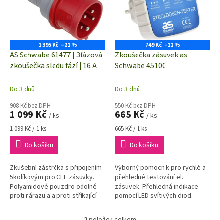
i
r
s
o
p
d
r
u
o
k
1 395 Kč
–21 %
749 Kč
–11 %
d
t
AS Schwabe 61477 | 3fázová
Zkoušečka zásuvek as
u
ů
zkoušečka sledu fází | 16 A
Schwabe 45100
k
t
Do 3 dnů
Do 3 dnů
ů
908 Kč bez DPH
550 Kč bez DPH
1 099 Kč
665 Kč
/ ks
/ ks
Měrná
Měrná
1 099 Kč / 1 ks
665 Kč / 1 ks
cena:
cena:
Do košíku
Do košíku
Zkušební zástrčka s připojením
Výborný pomocník pro rychlé a
5kolíkovým pro CEE zásuvky.
přehledné testování el.
Polyamidové pouzdro odolné
zásuvek. Přehledná indikace
proti nárazu a a proti stříkající
pomocí LED svítivých diod.
vodě (IP44). Praktická pomůcka
pro odzkoušení 3fázových...
2
položek celkem