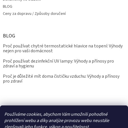
BLOG
Ceny za dopravu / Způsoby doručení
BLOG
Proč používat chytré termostatické hlavice na topení: Výhody
nejen pro vaši domácnost
Proč používat dezinfekční UV lampy: Výhody a přínosy pro
zdraví a hygienu
Proč je důležité mít doma čističku vzduchu: Výhody a přínosy
pro zdraví
Kalibrace.info
meteostanice.cz
Používáme cookies, abychom Vám umožnili pohodlné
prohlížení webu a díky analýze provozu webu neustále
zlepšovali jeho funkce, výkon a použitelnost.