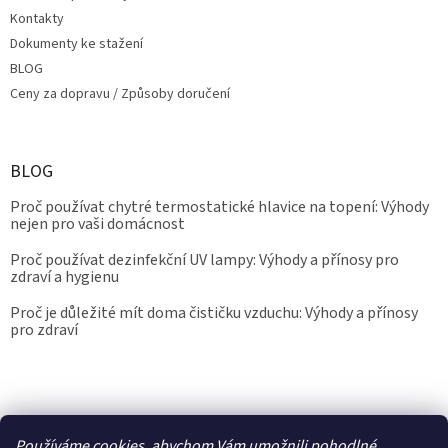
Kontakty
Dokumenty ke stažení
BLOG
Ceny za dopravu / Způsoby doručení
BLOG
Proč používat chytré termostatické hlavice na topení: Výhody
nejen pro vaši domácnost
Proč používat dezinfekční UV lampy: Výhody a přínosy pro
zdraví a hygienu
Proč je důležité mít doma čističku vzduchu: Výhody a přínosy
pro zdraví
Kalibrace.info
meteostanice.cz
Používáme cookies, abychom Vám umožnili pohodlné