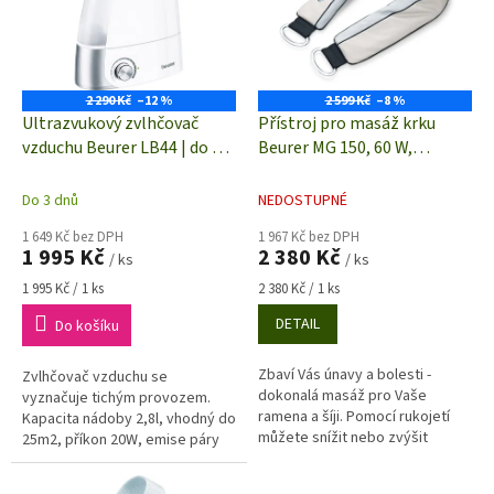
i
r
s
o
p
d
r
u
o
k
2 290 Kč
–12 %
2 599 Kč
–8 %
d
t
Ultrazvukový zvlhčovač
Přístroj pro masáž krku
u
ů
vzduchu Beurer LB44 | do 25
Beurer MG 150, 60 W,
k
m2 | - bílý
béžová/světle modrá
t
Do 3 dnů
NEDOSTUPNÉ
ů
1 649 Kč bez DPH
1 967 Kč bez DPH
1 995 Kč
2 380 Kč
/ ks
/ ks
Měrná
Měrná
1 995 Kč / 1 ks
2 380 Kč / 1 ks
cena:
cena:
DETAIL
Do košíku
Zbaví Vás únavy a bolesti -
Zvlhčovač vzduchu se
dokonalá masáž pro Vaše
vyznačuje tichým provozem.
ramena a šíji. Pomocí rukojetí
Kapacita nádoby 2,8l, vhodný do
můžete snížit nebo zvýšit
25m2, příkon 20W, emise páry
přítlačný tlak.
220 ml/h