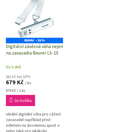
919 Kč
–26 %
Digitální závěsná váha nejen
na zavazadla Beurer LS-10
Do 5 dnů
561 Kč bez DPH
679 Kč
/ ks
Měrná
679 Kč / 1 ks
cena:
Do košíku
Ideální digitální váha pro vážení
zavazadel například před
odletem na dovolenou apod. a
nebo také pro jakákoliv