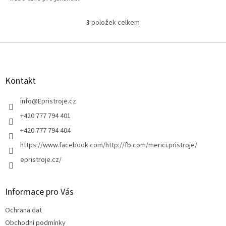
břemena, která lze zavěsit
3
položek celkem
O
v
l
Z
á
á
d
p
a
a
Kontakt
c
t
í
í
info
@
Epristroje.cz
p
r
+420 777 794 401
v
+420 777 794 404
k
y
https://www.facebook.com/http://fb.com/merici.pristroje/
v
epristroje.cz/
ý
p
i
s
Informace pro Vás
u
Ochrana dat
Obchodní podmínky