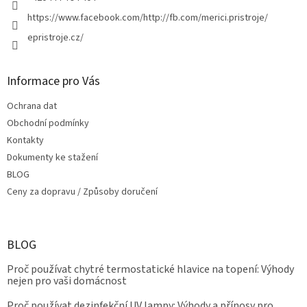
https://www.facebook.com/http://fb.com/merici.pristroje/
epristroje.cz/
Informace pro Vás
Ochrana dat
Obchodní podmínky
Kontakty
Dokumenty ke stažení
BLOG
Ceny za dopravu / Způsoby doručení
BLOG
Proč používat chytré termostatické hlavice na topení: Výhody
nejen pro vaši domácnost
Proč používat dezinfekční UV lampy: Výhody a přínosy pro