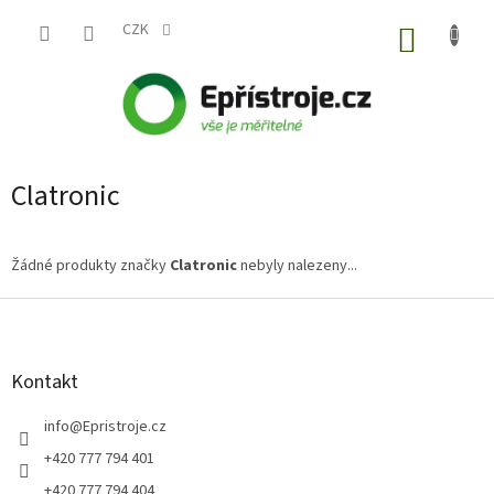
Přejít
na
CZK
NÁKUP
obsah
KOŠÍK
Clatronic
Žádné produkty značky
Clatronic
nebyly nalezeny...
Z
á
p
a
Kontakt
t
í
info
@
Epristroje.cz
+420 777 794 401
+420 777 794 404