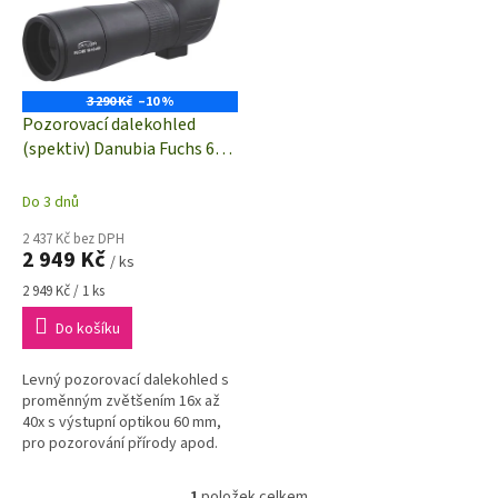
i
r
s
o
p
d
r
u
o
k
3 290 Kč
–10 %
d
t
Pozorovací dalekohled
u
ů
(spektiv) Danubia Fuchs 60 s
k
přiblížením 16x-40x, optika
t
60 mm
Do 3 dnů
ů
2 437 Kč bez DPH
2 949 Kč
/ ks
Měrná
2 949 Kč / 1 ks
cena:
Do košíku
Levný pozorovací dalekohled s
proměnným zvětšením 16x až
40x s výstupní optikou 60 mm,
pro pozorování přírody apod.
1
položek celkem