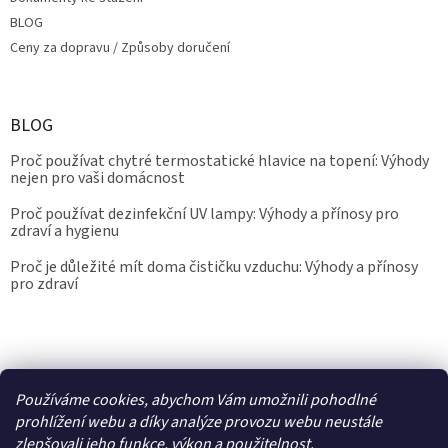
BLOG
Ceny za dopravu / Způsoby doručení
BLOG
Proč používat chytré termostatické hlavice na topení: Výhody
nejen pro vaši domácnost
Proč používat dezinfekční UV lampy: Výhody a přínosy pro
zdraví a hygienu
Proč je důležité mít doma čističku vzduchu: Výhody a přínosy
pro zdraví
Kalibrace.info
meteostanice.cz
Používáme cookies, abychom Vám umožnili pohodlné
prohlížení webu a díky analýze provozu webu neustále
zlepšovali jeho funkce, výkon a použitelnost.