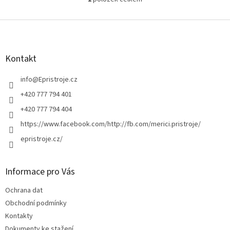
O
v
l
Z
á
á
d
p
a
a
Kontakt
c
t
í
í
info
@
Epristroje.cz
p
r
+420 777 794 401
v
+420 777 794 404
k
y
https://www.facebook.com/http://fb.com/merici.pristroje/
v
epristroje.cz/
ý
p
i
s
Informace pro Vás
u
Ochrana dat
Obchodní podmínky
Kontakty
Dokumenty ke stažení