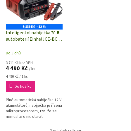
i
r
s
o
p
d
r
u
o
k
5 138 Kč
–12 %
d
t
Inteligentní nabíječka 🔌🔋
u
ů
autobaterií Einhell CE-BC
k
15 M | 12V, 15 A | 3-300 Ah |
t
pomoc při startu 100 A - 5
Do 5 dnů
ů
sec.
3 711 Kč bez DPH
4 490 Kč
/ ks
Měrná
4 490 Kč / 1 ks
cena:
Do košíku
Plně automatická nabíječka 12 V
akumulátorů, nabíječka je řízena
mikroprocesorem, tzn. že se
nemusíte o nic starat.
1
položek celkem