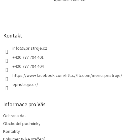
O
v
l
Z
á
á
d
p
a
a
Kontakt
c
t
í
í
info
@
Epristroje.cz
p
r
+420 777 794 401
v
+420 777 794 404
k
y
https://www.facebook.com/http://fb.com/merici.pristroje/
v
epristroje.cz/
ý
p
i
s
Informace pro Vás
u
Ochrana dat
Obchodní podmínky
Kontakty
Dokumenty ke stažení