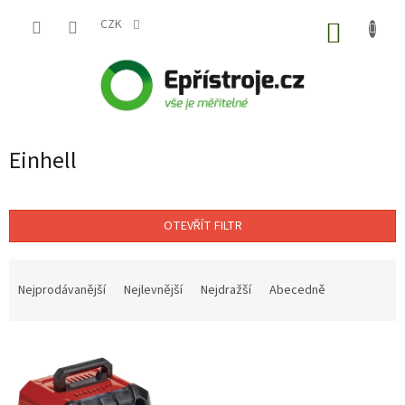
Přejít
na
CZK
NÁKUP
obsah
KOŠÍK
Einhell
OTEVŘÍT FILTR
Ř
a
Nejprodávanější
Nejlevnější
Nejdražší
Abecedně
z
e
V
n
ý
í
p
p