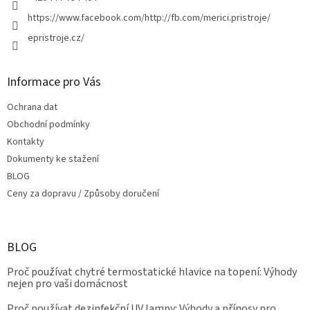
https://www.facebook.com/http://fb.com/merici.pristroje/
epristroje.cz/
Informace pro Vás
Ochrana dat
Obchodní podmínky
Kontakty
Dokumenty ke stažení
BLOG
Ceny za dopravu / Způsoby doručení
BLOG
Proč používat chytré termostatické hlavice na topení: Výhody
nejen pro vaši domácnost
Proč používat dezinfekční UV lampy: Výhody a přínosy pro