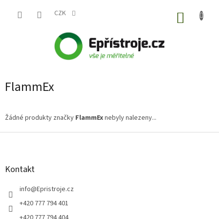
Přejít
na
CZK
NÁKUP
obsah
KOŠÍK
FlammEx
Žádné produkty značky
FlammEx
nebyly nalezeny...
Z
á
p
a
Kontakt
t
í
info
@
Epristroje.cz
+420 777 794 401
+420 777 794 404