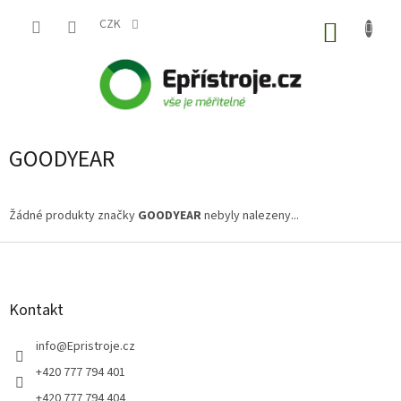
Přejít
na
CZK
NÁKUP
obsah
KOŠÍK
GOODYEAR
Žádné produkty značky
GOODYEAR
nebyly nalezeny...
Z
á
p
a
Kontakt
t
í
info
@
Epristroje.cz
+420 777 794 401
+420 777 794 404