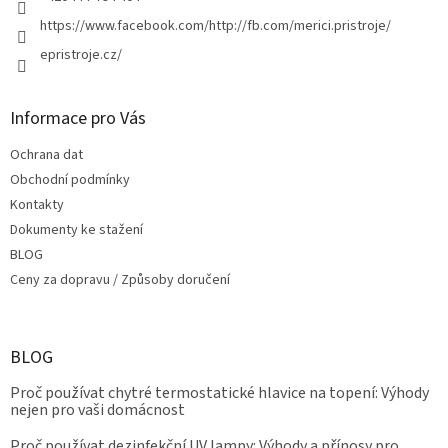
https://www.facebook.com/http://fb.com/merici.pristroje/
epristroje.cz/
Informace pro Vás
Ochrana dat
Obchodní podmínky
Kontakty
Dokumenty ke stažení
BLOG
Ceny za dopravu / Způsoby doručení
BLOG
Proč používat chytré termostatické hlavice na topení: Výhody
nejen pro vaši domácnost
Proč používat dezinfekční UV lampy: Výhody a přínosy pro