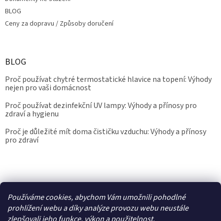
BLOG
Ceny za dopravu / Způsoby doručení
BLOG
Proč používat chytré termostatické hlavice na topení: Výhody
nejen pro vaši domácnost
Proč používat dezinfekční UV lampy: Výhody a přínosy pro
zdraví a hygienu
Proč je důležité mít doma čističku vzduchu: Výhody a přínosy
pro zdraví
Kalibrace.info
meteostanice.cz
Používáme cookies, abychom Vám umožnili pohodlné
prohlížení webu a díky analýze provozu webu neustále
zlepšovali jeho funkce, výkon a použitelnost.