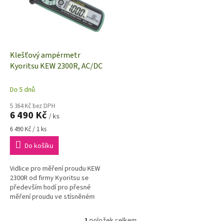
i
r
s
o
p
d
r
u
o
k
d
t
Klešťový ampérmetr
u
ů
Kyoritsu KEW 2300R, AC/DC
k
t
Do 5 dnů
ů
5 364 Kč bez DPH
6 490 Kč
/ ks
Měrná
6 490 Kč / 1 ks
cena:
Do košíku
Vidlice pro měření proudu KEW
2300R od firmy Kyoritsu se
především hodí pro přesné
měření proudu ve stísněném
prostoru. Díky praktickému
senzoru proudu ve tvaru vidlice
1
položek celkem