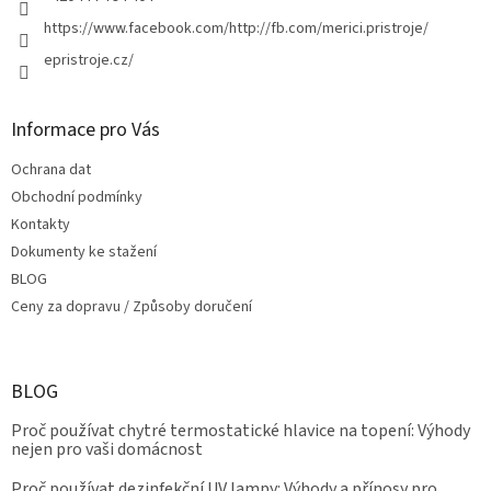
https://www.facebook.com/http://fb.com/merici.pristroje/
epristroje.cz/
Informace pro Vás
Ochrana dat
Obchodní podmínky
Kontakty
Dokumenty ke stažení
BLOG
Ceny za dopravu / Způsoby doručení
BLOG
Proč používat chytré termostatické hlavice na topení: Výhody
nejen pro vaši domácnost
Proč používat dezinfekční UV lampy: Výhody a přínosy pro