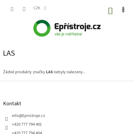
Přejít
na
CZK
NÁKUP
obsah
KOŠÍK
LAS
Žádné produkty značky
LAS
nebyly nalezeny...
Z
á
p
a
Kontakt
t
í
info
@
Epristroje.cz
+420 777 794 401
+420 777 794 404