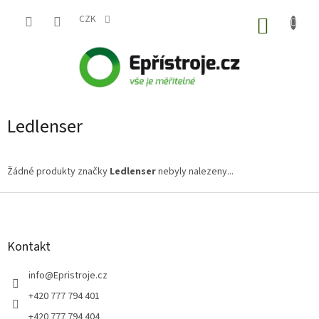
Přejít
na
CZK
NÁKUP
obsah
KOŠÍK
Ledlenser
Žádné produkty značky
Ledlenser
nebyly nalezeny...
Z
á
p
a
Kontakt
t
í
info
@
Epristroje.cz
+420 777 794 401
+420 777 794 404