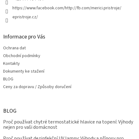
https://www.facebook.com/http://fb.com/merici.pristroje/
epristroje.cz/
Informace pro Vás
Ochrana dat
Obchodní podmínky
Kontakty
Dokumenty ke stažení
BLOG
Ceny za dopravu / Způsoby doručení
BLOG
Proč používat chytré termostatické hlavice na topení: Výhody
nejen pro vaši domácnost
Proč používat dezinfekční UV lampy: Výhody a přínosy pro