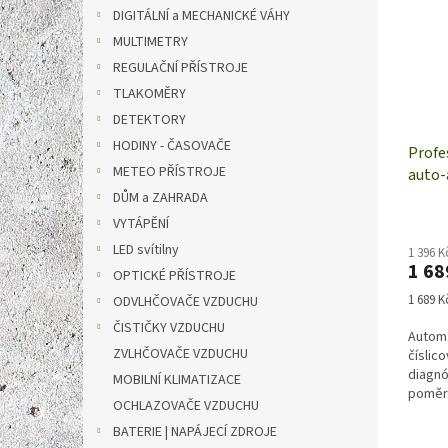
i
r
n
DIGITÁLNÍ a MECHANICKÉ VÁHY
s
o
e
p
MULTIMETRY
d
l
r
u
REGULAČNÍ PŘÍSTROJE
o
k
TLAKOMĚRY
d
t
DETEKTORY
u
ů
HODINY - ČASOVAČE
k
Profe
METEO PŘÍSTROJE
t
auto-
ů
DŮM a ZAHRADA
VYTÁPĚNÍ
LED svítilny
1 396 
1 68
OPTICKÉ PŘÍSTROJE
Měrná
1 689 Kč
ODVLHČOVAČE VZDUCHU
cena:
ČISTIČKY VZDUCHU
Automa
ZVLHČOVAČE VZDUCHU
číslic
diagnó
MOBILNÍ KLIMATIZACE
poměre
OCHLAZOVAČE VZDUCHU
BATERIE | NAPÁJECÍ ZDROJE