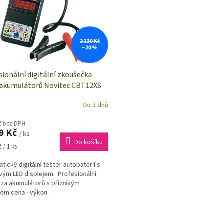
2 130 Kč
–20 %
sionální digitální zkoušečka
akumulátorů Novitec CBT12XS
Do 3 dnů
Kč bez DPH
9 Kč
/ ks
Do košíku
 / 1 ks
tický digitální tester autobaterií s
ovým LED displejem. Profesionální
za akumulátorů s příznivým
m cena - výkon.
O