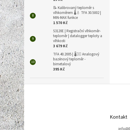
📝 Kalibrovaný teploměr s
vlhkoměrem 🌡️💧 TFA 30.5002 |
MIN-MAX funkce
1 570 Kč
S3120E | Registrační vlhkoměr-
teploměr | datalogger teploty a
vlhkosti
3 679 Kč
TFA 40.2005 | 🌡️🏊‍♀️ Analogový
bazénový teploměr -
bimetalový
395 Kč
Z
á
p
a
t
Kontakt
í
info
@