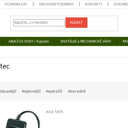
OCHRANA DAT
OBCHODNÍ PODMÍNKY
KONTAKTY
DOKUMEN
HLEDAT
ANALÝZA VODY / Kapalin
DIGITÁLNÍ a MECHANICKÉ VÁHY
MU
tec
dávanější
Nejlevnější
Nejdražší
Abecedně
Kód:
S975