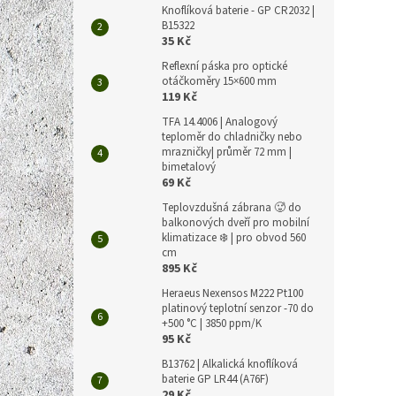
Knoflíková baterie - GP CR2032 |
B15322
35 Kč
Reflexní páska pro optické
otáčkoměry 15×600 mm
119 Kč
TFA 14.4006 | Analogový
teploměr do chladničky nebo
mrazničky| průměr 72 mm |
bimetalový
69 Kč
Teplovzdušná zábrana 🥵 do
balkonových dveří pro mobilní
klimatizace ❄️ | pro obvod 560
cm
895 Kč
Heraeus Nexensos M222 Pt100
platinový teplotní senzor -70 do
+500 °C | 3850 ppm/K
95 Kč
B13762 | Alkalická knoflíková
baterie GP LR44 (A76F)
29 Kč