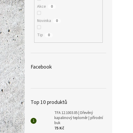
Akce
0
Novinka
0
Tip
0
Facebook
Top 10 produktů
TFA 12.1003.05 | Dřevěný
kapalinový teploměr | přírodní
buk
75 Kč