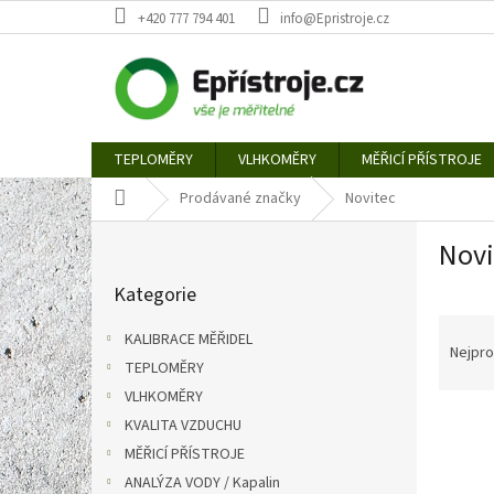
Přejít
+420 777 794 401
info@Epristroje.cz
na
obsah
TEPLOMĚRY
VLHKOMĚRY
MĚŘICÍ PŘÍSTROJE
Domů
Prodávané značky
Novitec
P
Novi
o
Přeskočit
s
Kategorie
kategorie
t
Ř
r
KALIBRACE MĚŘIDEL
a
a
Nejpro
TEPLOMĚRY
z
n
e
VLHKOMĚRY
n
V
n
í
KVALITA VZDUCHU
ý
í
p
MĚŘICÍ PŘÍSTROJE
p
p
a
ANALÝZA VODY / Kapalin