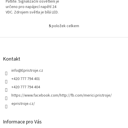
Patlite. Signalizační osvětlení je
určeno pro napájecí napětí 24
VDC. Zdrojem světla je bílá LED.
Rozměry (Ø x v) 56 x 61 mm.
5
položek celkem
O
v
l
Z
á
á
d
p
a
a
Kontakt
c
t
í
í
info
@
Epristroje.cz
p
r
+420 777 794 401
v
+420 777 794 404
k
y
https://www.facebook.com/http://fb.com/merici.pristroje/
v
epristroje.cz/
ý
p
i
s
Informace pro Vás
u