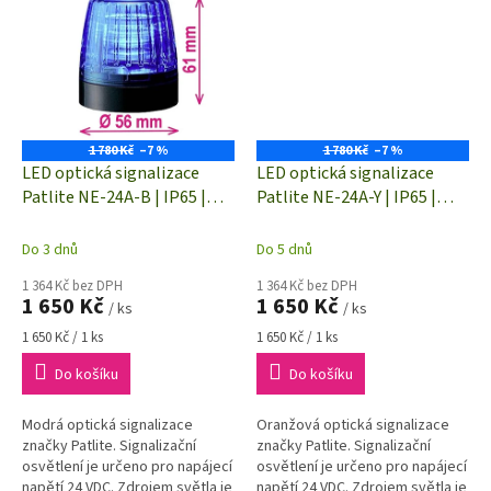
1 780 Kč
–7 %
1 780 Kč
–7 %
LED optická signalizace
LED optická signalizace
Patlite NE-24A-B | IP65 |
Patlite NE-24A-Y | IP65 |
MODRÁ | Trvalé světlo | 24
ORANŽOVÁ | Trvalé světlo |
V/DC | Ø 56 x 61 mm
24 V/DC | Ø 56 x 61 mm
Do 3 dnů
Do 5 dnů
1 364 Kč bez DPH
1 364 Kč bez DPH
1 650 Kč
1 650 Kč
/ ks
/ ks
Měrná
Měrná
1 650 Kč / 1 ks
1 650 Kč / 1 ks
cena:
cena:
Do košíku
Do košíku
Modrá optická signalizace
Oranžová optická signalizace
značky Patlite. Signalizační
značky Patlite. Signalizační
osvětlení je určeno pro napájecí
osvětlení je určeno pro napájecí
napětí 24 VDC. Zdrojem světla je
napětí 24 VDC. Zdrojem světla je