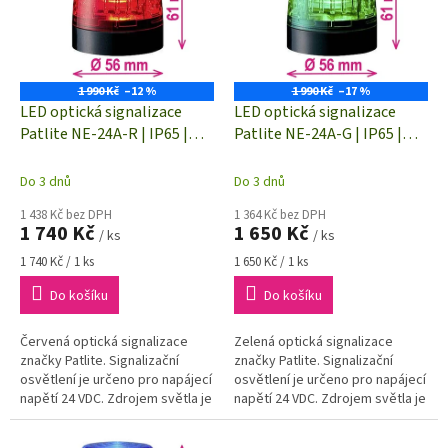
i
r
s
o
p
d
r
u
o
k
1 990 Kč
–12 %
1 990 Kč
–17 %
d
t
LED optická signalizace
LED optická signalizace
u
ů
Patlite NE-24A-R | IP65 |
Patlite NE-24A-G | IP65 |
k
ČERVENÁ | Trvalé světlo | 24
ZELENÁ | Trvalé světlo | 24
t
V/DC | Ø 56 x 61 mm
V/DC | Ø 56 x 61 mm
Do 3 dnů
Do 3 dnů
ů
1 438 Kč bez DPH
1 364 Kč bez DPH
1 740 Kč
1 650 Kč
/ ks
/ ks
Měrná
Měrná
1 740 Kč / 1 ks
1 650 Kč / 1 ks
cena:
cena:
Do košíku
Do košíku
Červená optická signalizace
Zelená optická signalizace
značky Patlite. Signalizační
značky Patlite. Signalizační
osvětlení je určeno pro napájecí
osvětlení je určeno pro napájecí
napětí 24 VDC. Zdrojem světla je
napětí 24 VDC. Zdrojem světla je
vysoce svítítcí LED. Rozměry (Ø
vysoce svítítcí LED. Rozměry (Ø
x...
x...