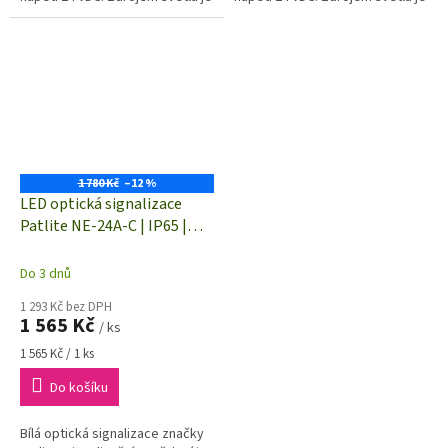
vysoce svítítcí LED. Rozměry (Ø
vysoce svítítcí LED. Rozměry (Ø
x v)...
x v)...
1 780 Kč
–12 %
LED optická signalizace
Patlite NE-24A-C | IP65 |
BÍLÁ | Trvalé světlo | 24 V/DC
| Ø 56 x 61 mm
Do 3 dnů
1 293 Kč bez DPH
1 565 Kč
/ ks
Měrná
1 565 Kč / 1 ks
cena:
Do košíku
Bílá optická signalizace značky