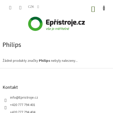
Přejít
na
CZK
NÁKUP
obsah
KOŠÍK
Philips
Žádné produkty značky
Philips
nebyly nalezeny...
Z
á
p
a
Kontakt
t
í
info
@
Epristroje.cz
+420 777 794 401
+420 777 794 404