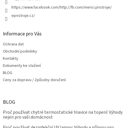
https://www.facebook.com/http://fb.com/merici.pristroje/
epristroje.cz/
Informace pro Vás
Ochrana dat
Obchodní podmínky
Kontakty
Dokumenty ke stažení
BLOG
Ceny za dopravu / Způsoby doručení
BLOG
Proč používat chytré termostatické hlavice na topení: Výhody
nejen pro vaši domácnost
Proč používat dezinfekční UV lampy: Výhody a přínosy pro