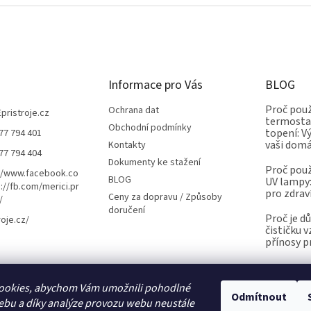
Informace pro Vás
BLOG
Proč použ
Ochrana dat
Epristroje.cz
termostat
Obchodní podmínky
topení: V
77 794 401
vaši dom
Kontakty
77 794 404
Dokumenty ke stažení
Proč použ
//www.facebook.co
BLOG
UV lampy:
://fb.com/merici.pr
pro zdrav
Ceny za dopravu / Způsoby
/
doručení
Proč je d
roje.cz/
čističku 
přínosy p
ookies, abychom Vám umožnili pohodlné
Kalibrace.info
meteostanice.cz
Odmítnout
ebu a díky analýze provozu webu neustále