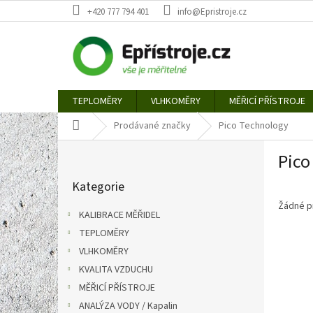
Přejít
+420 777 794 401
info@Epristroje.cz
na
obsah
TEPLOMĚRY
VLHKOMĚRY
MĚŘICÍ PŘÍSTROJE
Domů
Prodávané značky
Pico Technology
P
Pico
o
Přeskočit
s
Kategorie
kategorie
t
r
Žádné p
KALIBRACE MĚŘIDEL
a
TEPLOMĚRY
n
VLHKOMĚRY
n
í
KVALITA VZDUCHU
p
MĚŘICÍ PŘÍSTROJE
a
ANALÝZA VODY / Kapalin