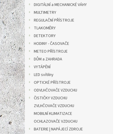
n
DIGITÁLNÍ a MECHANICKÉ VÁHY
e
MULTIMETRY
l
REGULAČNÍ PŘÍSTROJE
TLAKOMĚRY
DETEKTORY
HODINY - ČASOVAČE
METEO PŘÍSTROJE
DŮM a ZAHRADA
VYTÁPĚNÍ
LED svítilny
OPTICKÉ PŘÍSTROJE
ODVLHČOVAČE VZDUCHU
ČISTIČKY VZDUCHU
ZVLHČOVAČE VZDUCHU
MOBILNÍ KLIMATIZACE
OCHLAZOVAČE VZDUCHU
BATERIE | NAPÁJECÍ ZDROJE