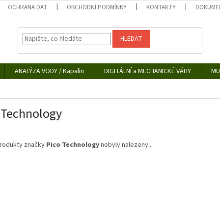
OCHRANA DAT
OBCHODNÍ PODMÍNKY
KONTAKTY
DOKUMEN
HLEDAT
ANALÝZA VODY / Kapalin
DIGITÁLNÍ a MECHANICKÉ VÁHY
MU
 Technology
rodukty značky
Pico Technology
nebyly nalezeny...