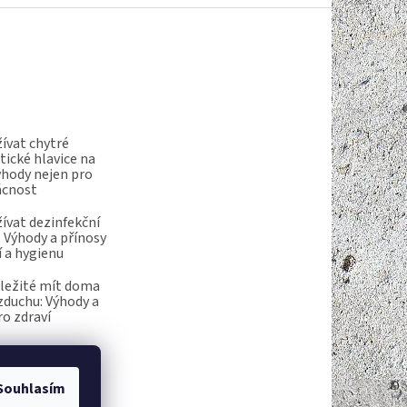
ívat chytré
ické hlavice na
ýhody nejen pro
ácnost
ívat dezinfekční
 Výhody a přínosy
í a hygienu
ůležité mít doma
vzduchu: Výhody a
ro zdraví
Souhlasím