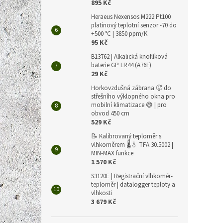
895 Kč
Heraeus Nexensos M222 Pt100
platinový teplotní senzor -70 do
+500 °C | 3850 ppm/K
95 Kč
B13762 | Alkalická knoflíková
baterie GP LR44 (A76F)
29 Kč
Horkovzdušná zábrana 🥵 do
střešního výklopného okna pro
mobilní klimatizace 😅 | pro
obvod 450 cm
529 Kč
📝 Kalibrovaný teploměr s
vlhkoměrem 🌡️💧 TFA 30.5002 |
MIN-MAX funkce
1 570 Kč
S3120E | Registrační vlhkoměr-
teploměr | datalogger teploty a
vlhkosti
3 679 Kč