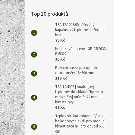
Top 10 produktů
TFA 12.1003.05 | Dřevěný
kapalinový teploměr | přírodní
buk
75 Kč
Knoflíková baterie - GP CR2032 |
B15322
35 Kč
Reflexní páska pro optické
otáčkoměry 15×600 mm
119 Kč
TFA 14.4006 | Analogový
teploměr do chladničky nebo
mrazničky| průměr 72 mm |
bimetalový
69 Kč
Teplovzdušná zábrana 🥵 do
balkonových dveří pro mobilní
klimatizace ❄️ | pro obvod 560
cm