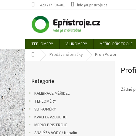
Přejít
+420 777 794 401
info@Epristroje.cz
na
obsah
TEPLOMĚRY
VLHKOMĚRY
MĚŘICÍ PŘÍSTROJE
Domů
Prodávané značky
Profi Power
P
Prof
o
Přeskočit
s
Kategorie
kategorie
t
r
Žádné p
KALIBRACE MĚŘIDEL
a
TEPLOMĚRY
n
VLHKOMĚRY
n
í
KVALITA VZDUCHU
p
MĚŘICÍ PŘÍSTROJE
a
ANALÝZA VODY / Kapalin