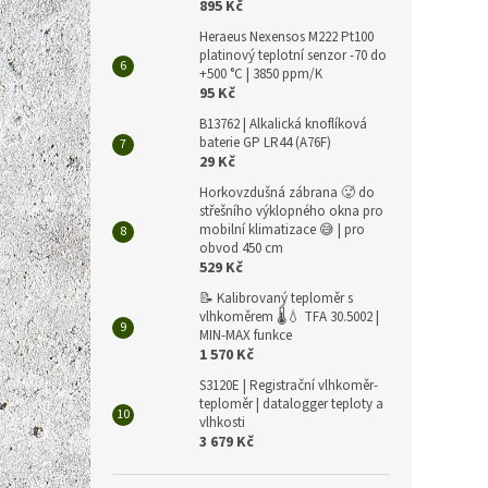
895 Kč
Heraeus Nexensos M222 Pt100
platinový teplotní senzor -70 do
+500 °C | 3850 ppm/K
95 Kč
B13762 | Alkalická knoflíková
baterie GP LR44 (A76F)
29 Kč
Horkovzdušná zábrana 🥵 do
střešního výklopného okna pro
mobilní klimatizace 😅 | pro
obvod 450 cm
529 Kč
📝 Kalibrovaný teploměr s
vlhkoměrem 🌡️💧 TFA 30.5002 |
MIN-MAX funkce
1 570 Kč
S3120E | Registrační vlhkoměr-
teploměr | datalogger teploty a
vlhkosti
3 679 Kč