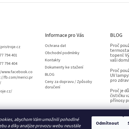
Informace pro Vás
BLOG
Proč použ
Ochrana dat
Epristroje.cz
termostat
Obchodní podmínky
topení: V
77 794 401
vaši dom
Kontakty
77 794 404
Dokumenty ke stažení
Proč použ
//www.facebook.co
BLOG
UV lampy:
://fb.com/merici.pr
pro zdrav
Ceny za dopravu / Způsoby
/
doručení
Proč je d
roje.cz/
čističku 
přínosy p
ookies, abychom Vám umožnili pohodlné
Kalibrace.info
meteostanice.cz
Odmítnout
ebu a díky analýze provozu webu neustále