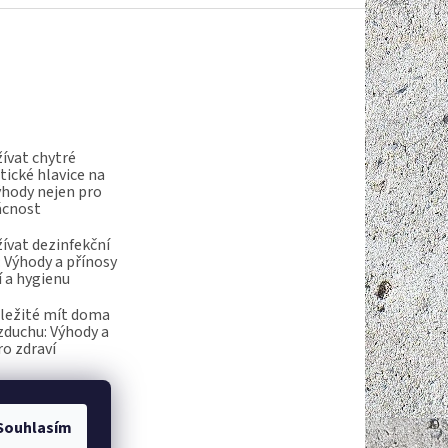
ívat chytré
ické hlavice na
ýhody nejen pro
ácnost
ívat dezinfekční
 Výhody a přínosy
í a hygienu
ůležité mít doma
vzduchu: Výhody a
ro zdraví
Souhlasím