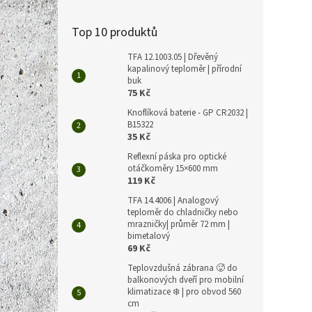
Top 10 produktů
TFA 12.1003.05 | Dřevěný
kapalinový teploměr | přírodní
buk
75 Kč
Knoflíková baterie - GP CR2032 |
B15322
35 Kč
Reflexní páska pro optické
otáčkoměry 15×600 mm
119 Kč
TFA 14.4006 | Analogový
teploměr do chladničky nebo
mrazničky| průměr 72 mm |
bimetalový
69 Kč
Teplovzdušná zábrana 🥵 do
balkonových dveří pro mobilní
klimatizace ❄️ | pro obvod 560
cm