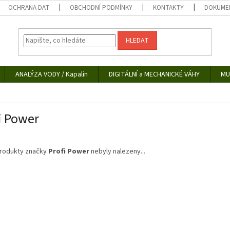
OCHRANA DAT
OBCHODNÍ PODMÍNKY
KONTAKTY
DOKUMEN
HLEDAT
ANALÝZA VODY / Kapalin
DIGITÁLNÍ a MECHANICKÉ VÁHY
MU
i Power
rodukty značky
Profi Power
nebyly nalezeny...