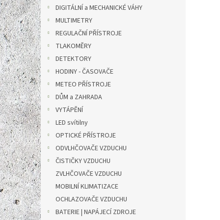
n
DIGITÁLNÍ a MECHANICKÉ VÁHY
e
MULTIMETRY
l
REGULAČNÍ PŘÍSTROJE
TLAKOMĚRY
DETEKTORY
HODINY - ČASOVAČE
METEO PŘÍSTROJE
DŮM a ZAHRADA
VYTÁPĚNÍ
LED svítilny
OPTICKÉ PŘÍSTROJE
ODVLHČOVAČE VZDUCHU
ČISTIČKY VZDUCHU
ZVLHČOVAČE VZDUCHU
MOBILNÍ KLIMATIZACE
OCHLAZOVAČE VZDUCHU
BATERIE | NAPÁJECÍ ZDROJE