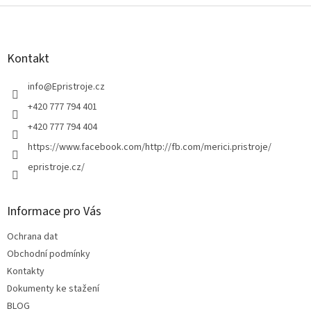
l
Z
á
á
d
p
a
a
Kontakt
c
t
í
í
info
@
Epristroje.cz
p
r
+420 777 794 401
v
+420 777 794 404
k
y
https://www.facebook.com/http://fb.com/merici.pristroje/
v
epristroje.cz/
ý
p
i
s
Informace pro Vás
u
Ochrana dat
Obchodní podmínky
Kontakty
Dokumenty ke stažení
BLOG