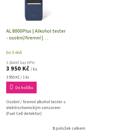
AL 8000Plus | Alkohol tester
- osobní/firemní |
elektrochemický senzor
0,24"
Do 5 dnů
3 264 Kč bez DPH
3 950 Kč
/ ks
Měrná
3 950 Kč / 1 ks
cena:
Do košíku
Osobní / firemní alkohol tester s
elektrochemickým senzorem
(Fuel Cell detektor)
3
položek celkem
O
v