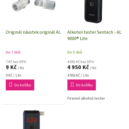
i
r
s
o
p
d
r
u
o
k
d
t
Originál náustek originál AL
Alkohol tester Sentech - AL
u
ů
9000® Lite
k
t
Do 7 dnů
Do 5 dnů
ů
7 Kč bez DPH
4 091 Kč bez DPH
9 Kč
4 950 Kč
/ ks
/ ks
Měrná
Měrná
9 Kč / 1 ks
4 950 Kč / 1 ks
cena:
cena:
Do košíku
Do košíku
Firemní alkohol tester