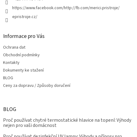
https://www.facebook.com/http://fb.com/merici.pristroje/
epristroje.cz/
Informace pro Vás
Ochrana dat
Obchodní podmínky
Kontakty
Dokumenty ke stažení
BLOG
Ceny za dopravu / Způsoby doručení
BLOG
Proč používat chytré termostatické hlavice na topení: Výhody
nejen pro vaši domácnost
Proč používat dezinfekční UV lampy: Výhody a přínosy pro