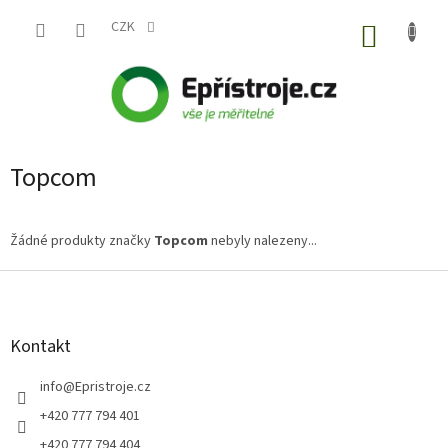
Přejít
na
CZK
NÁKUP
obsah
KOŠÍK
Topcom
Žádné produkty značky
Topcom
nebyly nalezeny...
Z
á
p
a
Kontakt
t
í
info
@
Epristroje.cz
+420 777 794 401
+420 777 794 404