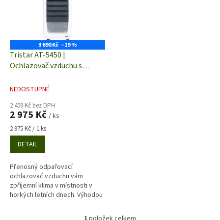
i
r
s
o
p
d
r
u
o
k
3 690 Kč
–19 %
d
t
Tristar AT-5450 |
u
ů
Ochlazovač vzduchu s
k
dálkovým ovládáním | 70 W |
t
funkce zvlhčovače vzduchu |
NEDOSTUPNÉ
ů
šedo-bílá
2 459 Kč bez DPH
2 975 Kč
/ ks
Měrná
2 975 Kč / 1 ks
cena:
DETAIL
Přenosný odpařovací
ochlazovač vzduchu vám
zpříjemní klima v místnosti v
horkých letních dnech. Výhodou
použití ochlazovačů oproti
mobilním klimatizacím je
1
položek celkem