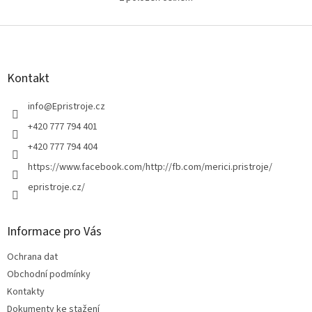
O
naprosto snadná...
v
l
Z
á
á
d
p
a
a
Kontakt
c
t
í
í
info
@
Epristroje.cz
p
r
+420 777 794 401
v
+420 777 794 404
k
y
https://www.facebook.com/http://fb.com/merici.pristroje/
v
epristroje.cz/
ý
p
i
s
Informace pro Vás
u
Ochrana dat
Obchodní podmínky
Kontakty
Dokumenty ke stažení