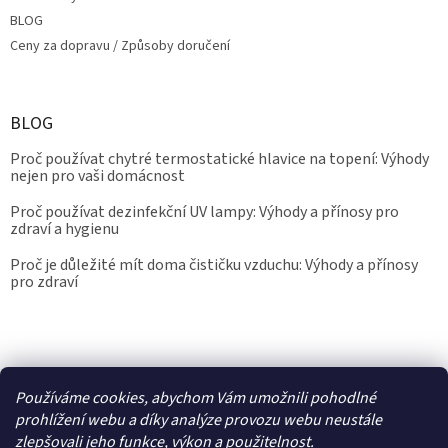
BLOG
Ceny za dopravu / Způsoby doručení
BLOG
Proč používat chytré termostatické hlavice na topení: Výhody
nejen pro vaši domácnost
Proč používat dezinfekční UV lampy: Výhody a přínosy pro
zdraví a hygienu
Proč je důležité mít doma čističku vzduchu: Výhody a přínosy
pro zdraví
Kalibrace.info
meteostanice.cz
Používáme cookies, abychom Vám umožnili pohodlné
prohlížení webu a díky analýze provozu webu neustále
zlepšovali jeho funkce, výkon a použitelnost.