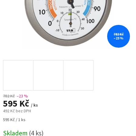
782 Kč
–23 %
782 Kč
–23 %
595 Kč
/ ks
492 Kč bez DPH
Měrná
595 Kč / 1 ks
cena:
Skladem
(4 ks)