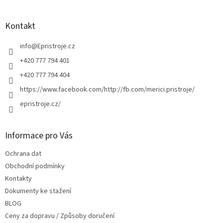
á
p
a
Kontakt
t
í
info
@
Epristroje.cz
+420 777 794 401
+420 777 794 404
https://www.facebook.com/http://fb.com/merici.pristroje/
epristroje.cz/
Informace pro Vás
Ochrana dat
Obchodní podmínky
Kontakty
Dokumenty ke stažení
BLOG
Ceny za dopravu / Způsoby doručení