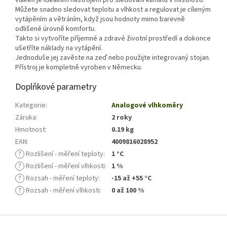
vláken je ideálním nástrojem pro sledování klimatu v místnosti.
Můžete snadno sledovat teplotu a vlhkost a regulovat je cíleným
vytápěním a větráním, když jsou hodnoty mimo barevně
odlišené úrovně komfortu.
Takto si vytvoříte příjemné a zdravé životní prostředí a dokonce
ušetříte náklady na vytápění.
Jednoduše jej zavěste na zeď nebo použijte integrovaný stojan.
Přístroj je kompletně vyroben v Německu.
Doplňkové parametry
Kategorie
:
Analogové vlhkoměry
Záruka
:
2 roky
Hmotnost
:
0.19 kg
EAN
:
4009816028952
?
Rozlišení - měření teploty
:
1 °C
?
Rozlišení - měření vlhkosti
:
1 %
?
Rozsah - měření teploty
:
-15 až +55 °C
?
Rozsah - měření vlhkosti
:
0 až 100 %
Z