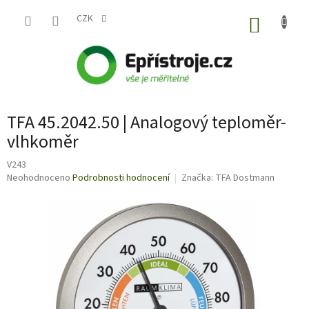
Přejít
na
CZK
NÁKUP
obsah
KOŠÍK
TFA 45.2042.50 | Analogový teploměr-
vlhkoměr
V243
Průměrné
Neohodnoceno
Podrobnosti hodnocení
Značka:
TFA Dostmann
hodnocení
produktu
je
0,0
z
5
hvězdiček.