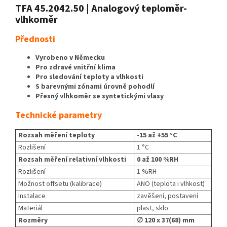
TFA 45.2042.50 | Analogový teploměr-
vlhkoměr
Přednosti
Vyrobeno v Německu
Pro zdravé vnitřní klima
Pro sledování teploty a vlhkosti
S barevnými zónami úrovně pohodlí
Přesný vlhkoměr se syntetickými vlasy
Technické parametry
Rozsah měření teploty
-15 až +55 °C
Rozlišení
1 °C
Rozsah měření relativní vlhkosti
0 až 100 %RH
Rozlišení
1 %RH
Možnost offsetu (kalibrace)
ANO (teplota i vlhkost)
Instalace
zavěšení, postavení
Materiál
plast, sklo
Rozměry
∅​ 120 x 37(68) mm