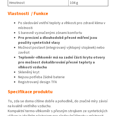
Hmotnost
104 g
Vlastnosti / Funkce
Po sledování vnitřní teploty a vlhkosti pro zdravé klima v
místnosti
S barevně vyznačenými zónami komfortu
Pro precizní a dlouhodobě přesné měření jsou
použity syntetické vlasy
Možnost postavit (integrovaný výklopný stojánek) nebo
zavěsit
Teploměr-vlhkoměr má na zadní části krytu otvory
pro možnost dokalibrování přesné teploty a
vlhkosti vzduchu
Skleněný kryt
Nejsou potřeba žádné baterie
Registrovaný design TFA
Specifikace produktu
To, zda se doma cítíme dobře a pohodlně, do značné míry závisí
na kvalitě vnitřního vzduchu.
Kompaktní termo-vlhkoměr s přesným strojkem ze syntetických