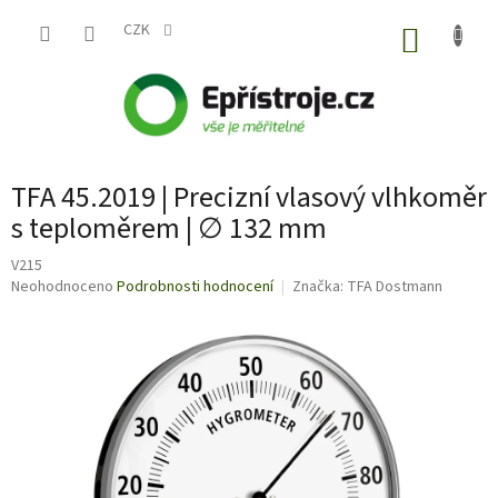
Přejít
na
CZK
NÁKUP
obsah
KOŠÍK
TFA 45.2019 | Precizní vlasový vlhkoměr
s teploměrem | ∅ 132 mm
V215
Průměrné
Neohodnoceno
Podrobnosti hodnocení
Značka:
TFA Dostmann
hodnocení
produktu
je
0,0
z
5
hvězdiček.