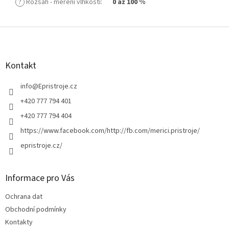
?
Rozsah - měření vlhkosti
:
0 až 100 %
Z
á
p
a
Kontakt
t
í
info
@
Epristroje.cz
+420 777 794 401
+420 777 794 404
https://www.facebook.com/http://fb.com/merici.pristroje/
epristroje.cz/
Informace pro Vás
Ochrana dat
Obchodní podmínky
Kontakty