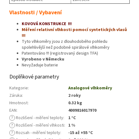
Vlastnosti / Vybavení
KOVOVÁ KONSTRUKCE !!!
Měření relativní vlhkosti pomocí syntetických vlasů
!!!
Tyto vlhkoměry jsou z dlouhodobého pohledu
spolehlivější než podobné spirálové vlhkoměry
Patentováno !!! (registrovaný design TFA)
Vyrobeno v Německu
Nevyžaduje baterie
Doplňkové parametry
Kategorie
:
Analogové vlhkoměry
Záruka
:
2 roky
Hmotnost
:
0.32 kg
EAN
:
4009816017970
?
Rozlišení - měření teploty
:
1 °C
?
Rozlišení - měření vlhkosti
:
1 %
?
Rozsah - měření teploty
:
-15 až +55 °C