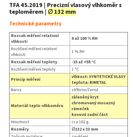
TFA 45.2019 | Precizní vlasový vlhkoměr s
teploměrem |
∅ 132 mm
Technické parametry
Rozsah měření relativní
0 až 100 % RH
vlhkosti
Rozlišení měření relativní
1 % RH
vlhkosti
Rozsah měření teploty
-15 až +55 °C
Rozlišení měření teploty
1 °C
vlhkost: SYNTETICKÉ VLASY
Princip měření
teplota: BIMETAL
Barva
stříbrno/černá
skleněný kryt
chromovaný mosazný
Materiál teplo-vlhkoměru
rámeček
kovová zadní část
Hmotnost
cca 162 g
Rozměry
∅132 x 33 mm
Způsob instalace
zavěšení