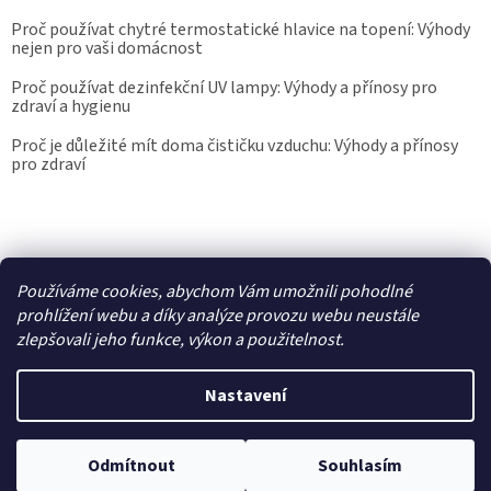
Proč používat chytré termostatické hlavice na topení: Výhody
nejen pro vaši domácnost
Proč používat dezinfekční UV lampy: Výhody a přínosy pro
zdraví a hygienu
Proč je důležité mít doma čističku vzduchu: Výhody a přínosy
pro zdraví
Kalibrace.info
meteostanice.cz
Používáme cookies, abychom Vám umožnili pohodlné
prohlížení webu a díky analýze provozu webu neustále
zlepšovali jeho funkce, výkon a použitelnost.
Vytvořil Shoptet
Nastavení
Copyright 2026
Epřístroje.cz
. Všechna práva vyhrazena.
Upravit
nastavení cookies
Odmítnout
Souhlasím