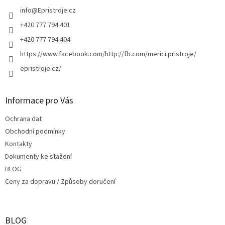
t
í
info
@
Epristroje.cz
+420 777 794 401
+420 777 794 404
https://www.facebook.com/http://fb.com/merici.pristroje/
epristroje.cz/
Informace pro Vás
Ochrana dat
Obchodní podmínky
Kontakty
Dokumenty ke stažení
BLOG
Ceny za dopravu / Způsoby doručení
BLOG