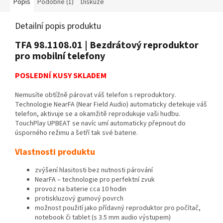
Popis
Podobné (1)
Diskuze
Detailní popis produktu
TFA 98.1108.01 | Bezdrátový reproduktor
pro mobilní telefony
POSLEDNÍ KUSY SKLADEM
Nemusíte obtížně párovat váš telefon s reproduktory.
Technologie NearFA (Near Field Audio) automaticky detekuje váš
telefon, aktivuje se a okamžitě reprodukuje vaši hudbu.
TouchPlay UPBEAT se navíc umí automaticky přepnout do
úsporného režimu a šetří tak své baterie.
Vlastnosti produktu
zvýšení hlasitosti bez nutnosti párování
NearFA – technologie pro perfektní zvuk
provoz na baterie cca 10 hodin
protiskluzový gumový povrch
možnost použití jako přídavný reproduktor pro počítač,
notebook či tablet (s 3.5 mm audio výstupem)