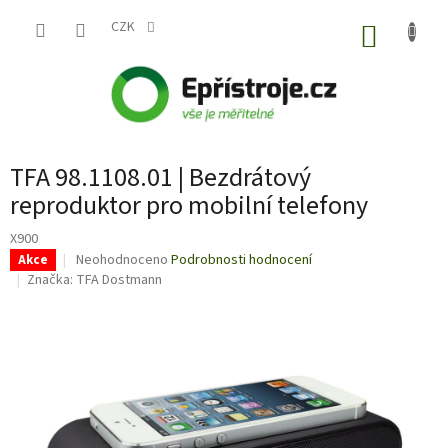
Přejít
na
CZK
NÁKUP
obsah
KOŠÍK
TFA 98.1108.01 | Bezdrátový
reproduktor pro mobilní telefony
X900
Průměrné
Neohodnoceno
Podrobnosti hodnocení
Akce
hodnocení
Značka:
TFA Dostmann
produktu
je
0,0
z
5
hvězdiček.