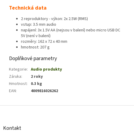
Technická data
2 reproduktory - výkon: 2x 2.5W (RMS)
vstup: 3.5 mm audio
napájení: 3x 1.5V AA (nejsou v balení) nebo micro USB DC
5V (není v balení)
rozměry: 162 x 72 x 40 mm
hmotnost: 207 g
Doplňkové parametry
Kategorie
:
Audio produkty
Záruka
:
2 roky
Hmotnost
:
0.3 kg
EAN
:
4009816026262
Z
á
p
a
Kontakt