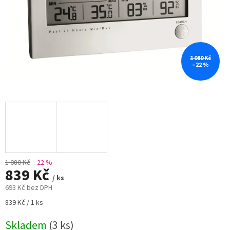
1 080 Kč
–22 %
1 080 Kč
–22 %
839 Kč
/ ks
693 Kč bez DPH
Měrná
839 Kč / 1 ks
cena:
Skladem
(3 ks)