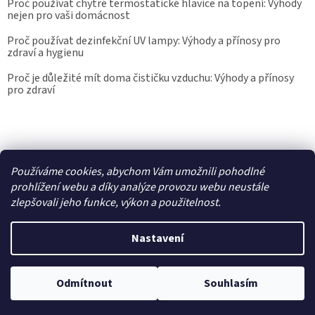
Proč používat chytré termostatické hlavice na topení: Výhody
nejen pro vaši domácnost
Proč používat dezinfekční UV lampy: Výhody a přínosy pro
zdraví a hygienu
Proč je důležité mít doma čističku vzduchu: Výhody a přínosy
pro zdraví
Kalibrace.info
meteostanice.cz
Používáme cookies, abychom Vám umožnili pohodlné
prohlížení webu a díky analýze provozu webu neustále
zlepšovali jeho funkce, výkon a použitelnost.
Vytvořil Shoptet
Nastavení
Copyright 2026
Epřístroje.cz
. Všechna práva vyhrazena.
Upravit
Odmítnout
Souhlasím
nastavení cookies