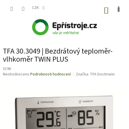
Přejít
na
CZK
NÁKUP
obsah
KOŠÍK
TFA 30.3049 | Bezdrátový teploměr-
vlhkoměr TWIN PLUS
V196
Průměrné
Neohodnoceno
Podrobnosti hodnocení
Značka:
TFA Dostmann
hodnocení
produktu
je
0,0
z
5
hvězdiček.