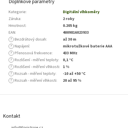
Doplňkové parametry
Kategorie
:
Digitální vlhkoměry
Záruka
:
2 roky
Hmotnost
:
0.205 kg
EAN
:
4009816023933
?
Bezdrátový dosah
:
až 30 m
?
Napájení
:
mikrotužkové baterie AAA
?
Přenosová frekvence
:
433 MHz
?
Rozlišení - měření teploty
:
0,1 °C
?
Rozlišení - měření vlhkosti
:
1 %
?
Rozsah - měření teploty
:
-10 až +50 °C
?
Rozsah - měření vlhkosti
:
20 až 95 %
Z
á
p
a
Kontakt
t
info
@
Epristroje.cz