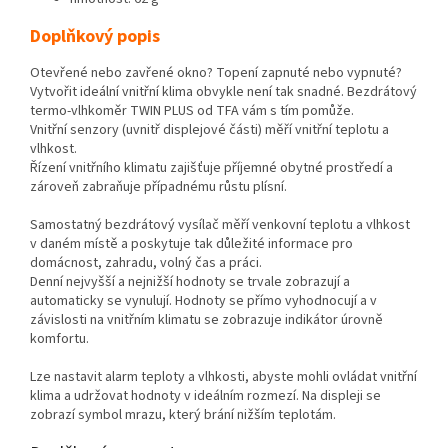
Doplňkový popis
Otevřené nebo zavřené okno? Topení zapnuté nebo vypnuté?
Vytvořit ideální vnitřní klima obvykle není tak snadné. Bezdrátový
termo-vlhkoměr TWIN PLUS od TFA vám s tím pomůže.
Vnitřní senzory (uvnitř displejové části) měří vnitřní teplotu a
vlhkost.
Řízení vnitřního klimatu zajišťuje příjemné obytné prostředí a
zároveň zabraňuje případnému růstu plísní.
Samostatný bezdrátový vysílač měří venkovní teplotu a vlhkost
v daném místě a poskytuje tak důležité informace pro
domácnost, zahradu, volný čas a práci.
Denní nejvyšší a nejnižší hodnoty se trvale zobrazují a
automaticky se vynulují. Hodnoty se přímo vyhodnocují a v
závislosti na vnitřním klimatu se zobrazuje indikátor úrovně
komfortu.
Lze nastavit alarm teploty a vlhkosti, abyste mohli ovládat vnitřní
klima a udržovat hodnoty v ideálním rozmezí. Na displeji se
zobrazí symbol mrazu, který brání nižším teplotám.