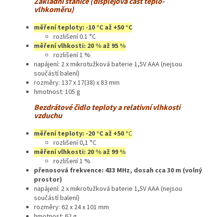
Základní stanice (displejová část teplo-
vlhkoměru)
měření teploty: -10 °C až +50 °C
rozlišení 0.1 °C
měření vlhkosti: 20 % až 95 %
rozlišení 1 %
napájení: 2 x mikrotužková baterie 1,5V AAA (nejsou
součástí balení)
rozměry: 137 x 17(38) x 83 mm
hmotnost: 105 g
Bezdrátové čidlo teploty a relativní vlhkosti
vzduchu
měření teploty: -20 °C až +50 °
C
rozlišení 0,1 °C
měření vlhkosti: 20 % až 99 %
rozlišení 1 %
přenosová frekvence: 433 MHz, dosah cca 30 m (volný
prostor)
napájení: 2 x mikrotužková baterie 1,5V AAA (nejsou
součástí balení)
rozměry: 62 x 24 x 101 mm
hmotnost: 62 g