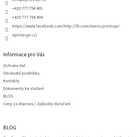
í
+420 777 794 401
+420 777 794 404
https://www.facebook.com/http://fb.com/merici.pristroje/
epristroje.cz/
Informace pro Vás
Ochrana dat
Obchodní podmínky
Kontakty
Dokumenty ke stažení
BLOG
Ceny za dopravu / Způsoby doručení
BLOG