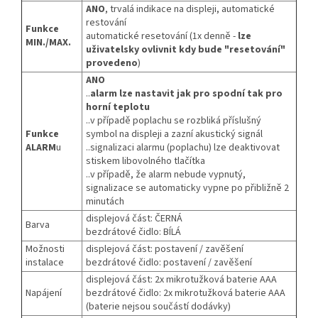
ANO
, trvalá indikace na displeji, automatické
restování
Funkce
automatické resetování (1x denně -
lze
MIN./MAX.
uživatelsky ovlivnit kdy bude "resetování"
provedeno
)
ANO
..
alarm lze nastavit jak pro spodní tak pro
horní teplotu
..v případě poplachu se rozbliká příslušný
Funkce
symbol na displeji a zazní akustický signál
ALARM
u
..signalizaci alarmu (poplachu) lze deaktivovat
stiskem libovolného tlačítka
..v případě, že alarm nebude vypnutý,
signalizace se automaticky vypne po přibližně 2
minutách
displejová část: ČERNÁ
Barva
bezdrátové čidlo: BÍLÁ
Možnosti
displejová část: postavení / zavěšení
instalace
bezdrátové čidlo: postavení / zavěšení
displejová část: 2x mikrotužková baterie AAA
Napájení
bezdrátové čidlo: 2x mikrotužková baterie AAA
(baterie nejsou součástí dodávky)