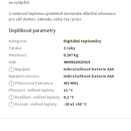
na vytápění.
S venkovní teplotou spolehlivě dostáváte důležité informace
pro váš domov, zahradu, volný čas i práci.
Doplňkové parametry
Kategorie
:
Digitální teploměry
Záruka
:
2 roky
Hmotnost
:
0.267 kg
EAN
:
4009816023919
?
Napájení
:
mikrotužkové baterie AAA
Napájení senzoru
:
mikrotužkové baterie AAA
?
Přenosová frekvence
:
433 MHz
Přesnost - měření teploty
:
±1 °C
?
Rozlišení - měření teploty
:
0,1 °C
?
Rozsah - měření teploty
:
-20 až +50 °C
Z
á