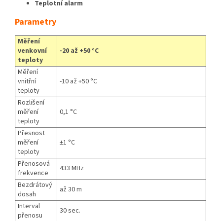
Teplotní alarm
Parametry
Měření
venkovní
-20 až +50 °C
teploty
Měření
vnitřní
-10 až +50 °C
teploty
Rozlišení
měření
0,1 °C
teploty
Přesnost
měření
±​1 °C
teploty
Přenosová
433 MHz
frekvence
Bezdrátový
až 30 m
dosah
Interval
30 sec.
přenosu