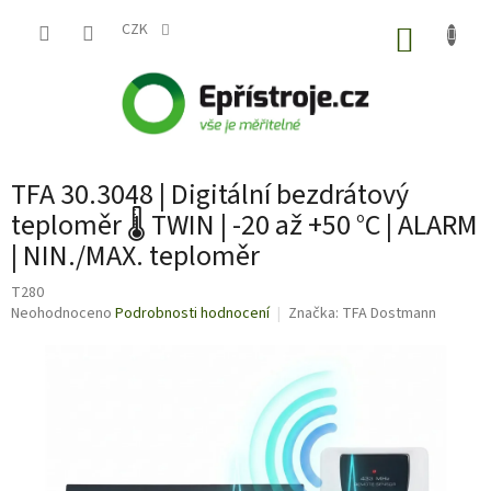
Přejít
na
CZK
NÁKUP
obsah
KOŠÍK
TFA 30.3048 | Digitální bezdrátový
teploměr 🌡️ TWIN | -20 až +50 °C | ALARM
| NIN./MAX. teploměr
T280
Průměrné
Neohodnoceno
Podrobnosti hodnocení
Značka:
TFA Dostmann
hodnocení
produktu
je
0,0
z
5
hvězdiček.