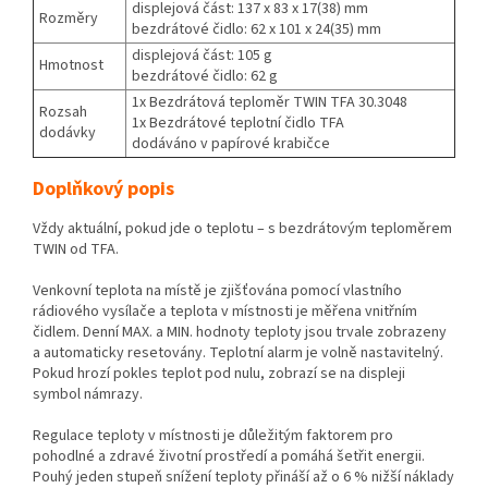
displejová část: 137 x 83 x 17(38) mm
Rozměry
bezdrátové čidlo: 62 x 101 x 24(35) mm
displejová část: 105 g
Hmotnost
bezdrátové čidlo: 62 g
1x Bezdrátová teploměr TWIN TFA 30.3048
Rozsah
1x Bezdrátové teplotní čidlo TFA
dodávky
dodáváno v papírové krabičce
Doplňkový popis
Vždy aktuální, pokud jde o teplotu – s bezdrátovým teploměrem
TWIN od TFA.
Venkovní teplota na místě je zjišťována pomocí vlastního
rádiového vysílače a teplota v místnosti je měřena vnitřním
čidlem. Denní MAX. a MIN. hodnoty teploty jsou trvale zobrazeny
a automaticky resetovány. Teplotní alarm je volně nastavitelný.
Pokud hrozí pokles teplot pod nulu, zobrazí se na displeji
symbol námrazy.
Regulace teploty v místnosti je důležitým faktorem pro
pohodlné a zdravé životní prostředí a pomáhá šetřit energii.
Pouhý jeden stupeň snížení teploty přináší až o 6 % nižší náklady