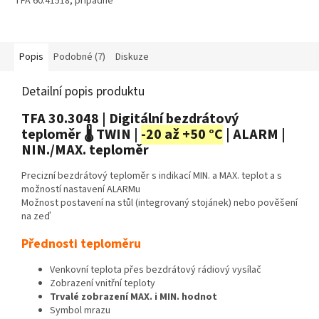
TFA 60.41518, případně
Eurochron EFWU JUMBO 102.
Dosah senzoru až 100 m.
Popis
Podobné (7)
Diskuze
Detailní popis produktu
TFA 30.3048 | Digitální bezdrátový
teploměr 🌡️ TWIN |
-20 až +50 °C
| ALARM |
NIN./MAX. teploměr
Precizní bezdrátový teploměr s indikací MIN. a MAX. teplot a s
možností nastavení ALARMu
Možnost postavení na stůl (integrovaný stojánek) nebo pověšení
na zeď
Přednosti teploměru
Venkovní teplota přes bezdrátový rádiový vysílač
Zobrazení vnitřní teploty
Trvalé zobrazení MAX. i MIN. hodnot
Symbol mrazu