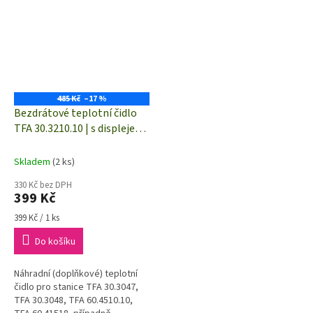
485 Kč
–17 %
Bezdrátové teplotní čidlo
TFA 30.3210.10 | s displejem
| dosah až 100 m
Skladem
(2 ks)
330 Kč bez DPH
399 Kč
Měrná
399 Kč / 1 ks
cena:
Do košíku
Náhradní (doplňkové) teplotní
čidlo pro stanice TFA 30.3047,
TFA 30.3048, TFA 60.4510.10,