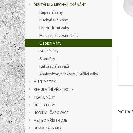
n
DIGITÁLNÍ a MECHANICKÉ VÁHY
e
Kapesní váhy
l
Kuchyňské váhy
Laboratorní váhy
Mincíře, závěsné váhy
Osobní váhy
Stolní váhy
Siloměry
Kalibrační závaží
Analyzátory vlhkosti / Sušící váhy
MULTIMETRY
REGULAČNÍ PŘÍSTROJE
TLAKOMĚRY
DETEKTORY
Souvi
HODINY - ČASOVAČE
METEO PŘÍSTROJE
DŮM a ZAHRADA