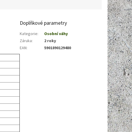
Doplňkové parametry
Kategorie
:
Osobní váhy
Záruka
:
2 roky
EAN
:
5901890129480