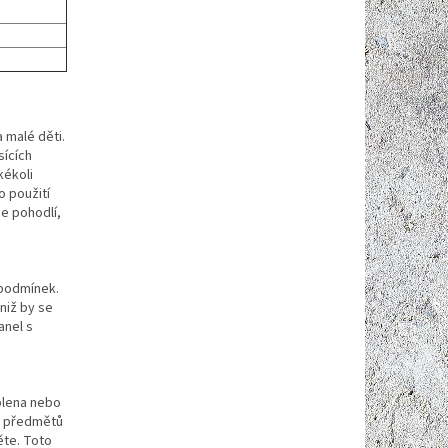
 malé děti.
sících
kékoli
o použití
je pohodlí,
 podmínek.
niž by se
anel s
plena nebo
to předmětů
ěte. Toto