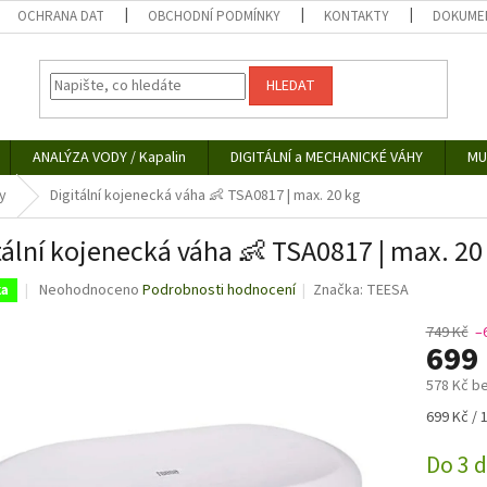
OCHRANA DAT
OBCHODNÍ PODMÍNKY
KONTAKTY
DOKUMEN
HLEDAT
ANALÝZA VODY / Kapalin
DIGITÁLNÍ a MECHANICKÉ VÁHY
MU
y
Digitální kojenecká váha 👶 TSA0817 | max. 20 kg
tální kojenecká váha 👶 TSA0817 | max. 20
Průměrné
Neohodnoceno
Podrobnosti hodnocení
Značka:
TEESA
ka
hodnocení
produktu
749 Kč
–
699
je
0,0
578 Kč b
z
5
Měrná
699 Kč / 
hvězdiček.
cena:
Do 3 