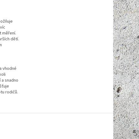
možňuje
víc
t měření.
rších dětí.
n
na vhodné
koli
í a snadno
šťuje
otu rodičů.