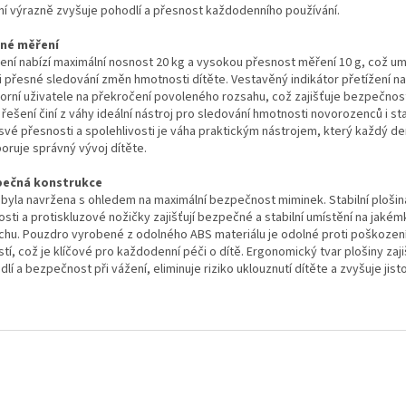
ní výrazně zvyšuje pohodlí a přesnost každodenního používání.
né měření
zení nabízí maximální nosnost 20 kg a vysokou přesnost měření 10 g, což u
i přesné sledování změn hmotnosti dítěte. Vestavěný indikátor přetížení na
orní uživatele na překročení povoleného rozsahu, což zajišťuje bezpečnos
řešení činí z váhy ideální nástroj pro sledování hmotnosti novorozenců i sta
 své přesnosti a spolehlivosti je váha praktickým nástrojem, který každý de
oruje správný vývoj dítěte.
pečná konstrukce
 byla navržena s ohledem na maximální bezpečnost miminek. Stabilní ploši
osti a protiskluzové nožičky zajišťují bezpečné a stabilní umístění na jakém
chu. Pouzdro vyrobené z odolného ABS materiálu je odolné proti poškozen
stí, což je klíčové pro každodenní péči o dítě. Ergonomický tvar plošiny zaji
lí a bezpečnost při vážení, eliminuje riziko uklouznutí dítěte a zvyšuje jist