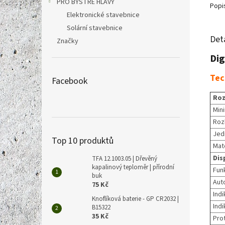
PRO BYSTRÉ HLAVY
Popi
Elektronické stavebnice
Solární stavebnice
Det
Značky
Dig
Tec
Facebook
Roz
Mini
Roz
Jed
Top 10 produktů
Mate
Dis
TFA 12.1003.05 | Dřevěný
kapalinový teploměr | přírodní
Fun
buk
Aut
75 Kč
Indi
Knoflíková baterie - GP CR2032 |
Indi
B15322
35 Kč
Pro