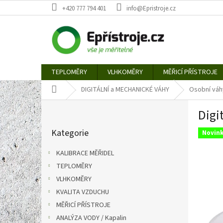
Přejít
+420 777 794 401
info@Epristroje.cz
na
obsah
TEPLOMĚRY
VLHKOMĚRY
MĚŘICÍ PŘÍSTROJE
Domů
DIGITÁLNÍ a MECHANICKÉ VÁHY
Osobní váh
P
Digi
o
Přeskočit
s
Kategorie
kategorie
Novin
t
r
KALIBRACE MĚŘIDEL
a
TEPLOMĚRY
n
VLHKOMĚRY
n
í
KVALITA VZDUCHU
p
MĚŘICÍ PŘÍSTROJE
a
ANALÝZA VODY / Kapalin