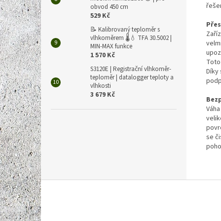
řeše
obvod 450 cm
529 Kč
Přes
📝 Kalibrovaný teploměr s
Zaří
vlhkoměrem 🌡️💧 TFA 30.5002 |
velm
MIN-MAX funkce
upoz
1 570 Kč
Toto 
S3120E | Registrační vlhkoměr-
Díky
teploměr | datalogger teploty a
podp
vlhkosti
3 679 Kč
Bez
Váha
velik
povr
se či
pohod
Z
á
p
a