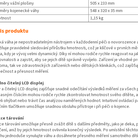
měry vážní plošiny
505 x 233 mm
měry kojenecké váhy
548 x 320 x 35 mm
tnost
1,15 kg
is produktu
ká váha je nepostradatelným nástrojem v každodenní péči o novorozence a
ňuje pravidelné sledování přírůstku hmotnosti, což je klíčové v prvních mě
a, kdy je vývoj velmi dynamický. Díky ní mohou rodiče rychle reagovat na ja
vnalosti a zajistit, aby se jejich dítě správně vyvíjelo. Zařízení je vhodné pr
oma, tak ve zdravotnických zařízeních nebo dětských klinikách, což zajišťu
ečnost a přesnost měření.
no čitelný LCD displej
ý a čitelný LCD displej zajišťuje snadné odečítání výsledků měření za všech
 jasným číslicím mohou rodiče rychle zkontrolovat hmotnost svého dítěte, a
li ohýbat nebo trávit čas analýzou naměřených hodnot. Intuitivní ovládací p
čním tlačítkem umožňuje snadnou obsluhu přístroje i při péči o kojence.
ce tárování
ce tárování umožňuje přesně zvážit dítě s dalšími předměty, jako je deka, 
čení, aniž by jejich hmotnost ovlivnila konečný výsledek. Po umístění těch
áhu jednoduše vynulujte váhu a dosáhnete přesného měření samotného dít