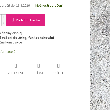
oručit do:
13.8.2026
Možnosti doručení
Přidat do košíku
čitelný displej
 vážení do 20 kg, funkce tárování
ná konstrukce
informace
ZEPTAT SE
HLÍDAT
SDÍLET