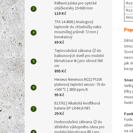
Roz
Reflexní páska pro optické
otáčkoměry 15×600 mm
Roz
119 Kč
Hmo
TFA 14.4006 | Analogový
teploměr do chladničky nebo
Pop
mrazničky| průměr 72 mm |
bimetalový
Děts
69 Kč
Umož
Teplovzdušná zábrana 🥵 do
život
balkonových dveří pro mobilní
nesro
klimatizace ❄️ | pro obvod 560
jak d
cm
bezp
895 Kč
Heraeus Nexensos M222 Pt100
Snad
platinový teplotní senzor -70 do
Velk
+500 °C | 3850 ppm/K
Díky
95 Kč
muse
funk
B13762 | Alkalická knoflíková
baterie GP LR44 (A76F)
29 Kč
Funk
Funk
Horkovzdušná zábrana 🥵 do
oble
střešního výklopného okna pro
na v
mobilní klimatizace 😅 | pro