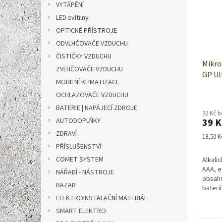
VYTÁPĚNÍ
LED svítilny
OPTICKÉ PŘÍSTROJE
ODVLHČOVAČE VZDUCHU
ČISTIČKY VZDUCHU
Mikro
ZVLHČOVAČE VZDUCHU
GP Ul
MOBILNÍ KLIMATIZACE
2 kus
OCHLAZOVAČE VZDUCHU
BATERIE | NAPÁJECÍ ZDROJE
32 Kč 
AUTODOPLŇKY
39 K
ZDRAVÍ
Měrná
19,50 Kč
cena:
PŘÍSLUŠENSTVÍ
COMET SYSTEM
Alkali
AAA, e
NÁŘADÍ - NÁSTROJE
obsahu
BAZAR
baterií
ELEKTROINSTALAČNÍ MATERIÁL
SMART ELEKTRO