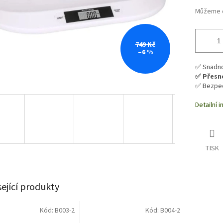
Můžeme d
749 Kč
–6 %
✅ Snadno 
✅ Přesné
✅ Bezpeč
Detailní 
TISK
sející produkty
Kód:
B003-2
Kód:
B004-2