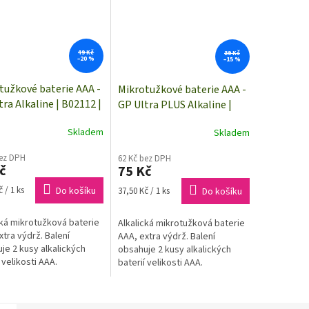
49 Kč
89 Kč
–20 %
–15 %
tužkové baterie AAA -
Mikrotužkové baterie AAA -
tra Alkaline | B02112 |
GP Ultra PLUS Alkaline |
y
B03112 | 2 kusy
Skladem
Skladem
bez DPH
62 Kč bez DPH
č
75 Kč
Měrná
 / 1 ks
Do košíku
37,50 Kč / 1 ks
Do košíku
cena:
cká mikrotužková baterie
Alkalická mikrotužková baterie
xtra výdrž. Balení
AAA, extra výdrž. Balení
je 2 kusy alkalických
obsahuje 2 kusy alkalických
 velikosti AAA.
baterií velikosti AAA.