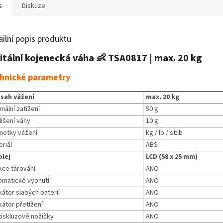
s
Diskuze
ailní popis produktu
itální kojenecká váha 👶 TSA0817 | max. 20 kg
hnické parametry
sah vážení
max. 20 kg
mální zatížení
50 g
lišení váhy
10 g
notky vážení
kg / lb / st:lb
riál
ABS
plej
LCD (58 x 25 mm)
kce tárování
ANO
omatické vypnutí
ANO
kátor slabých baterií
ANO
kátor přetížení
ANO
tiskluzové nožičky
ANO