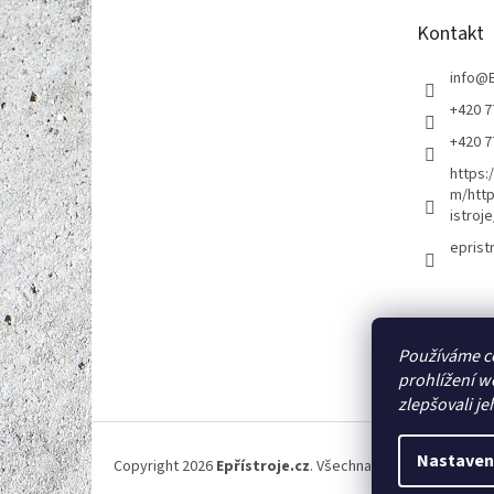
t
Kontakt
í
info
@
+420 7
+420 7
https:
m/http
istroje
eprist
Používáme c
prohlížení w
zlepšovali je
Nastaven
Copyright 2026
Epřístroje.cz
. Všechna práva vyhrazena.