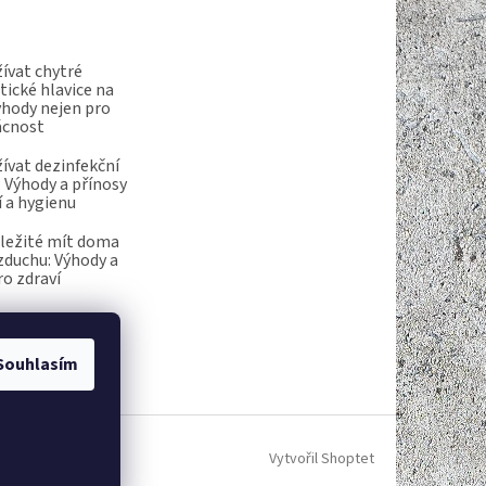
ívat chytré
ické hlavice na
ýhody nejen pro
ácnost
ívat dezinfekční
 Výhody a přínosy
í a hygienu
ůležité mít doma
vzduchu: Výhody a
ro zdraví
Souhlasím
Vytvořil Shoptet