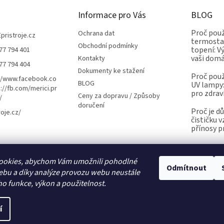
Informace pro Vás
BLOG
Proč použ
Ochrana dat
Epristroje.cz
termostat
Obchodní podmínky
topení: V
77 794 401
vaši dom
Kontakty
77 794 404
Dokumenty ke stažení
Proč použ
//www.facebook.co
BLOG
UV lampy:
://fb.com/merici.pr
pro zdrav
Ceny za dopravu / Způsoby
/
doručení
Proč je d
roje.cz/
čističku 
přínosy p
ookies, abychom Vám umožnili pohodlné
Kalibrace.info
meteostanice.cz
Odmítnout
ebu a díky analýze provozu webu neustále
ho funkce, výkon a použitelnost.
í
Upravit nastavení cookies