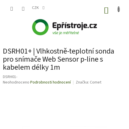
Přejít
na
CZK
NÁKUP
obsah
KOŠÍK
DSRH01+ | Vlhkostně-teplotní sonda
pro snímače Web Sensor p-line s
kabelem délky 1m
DSRH01-
Průměrné
Neohodnoceno
Podrobnosti hodnocení
Značka:
Comet
hodnocení
produktu
je
0,0
z
5
hvězdiček.