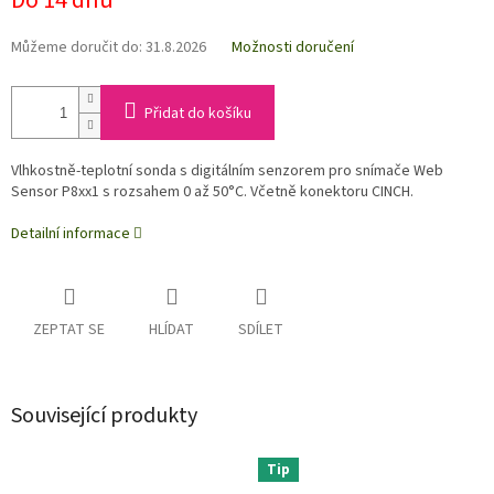
Do 14 dnů
Můžeme doručit do:
31.8.2026
Možnosti doručení
Přidat do košíku
Vlhkostně-teplotní sonda s digitálním senzorem pro snímače Web
Sensor P8xx1 s rozsahem 0 až 50°C. Včetně konektoru CINCH.
Detailní informace
ZEPTAT SE
HLÍDAT
SDÍLET
Související produkty
Tip