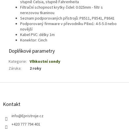
stupně Celsia, stupně Fahrenheita
Filtrační schopnost krytky čidel: 0.025mm - filtr s
nerezovou tkaninou
Seznam podporovaných přístrojů: P8511, P8541, P8641
Podporovaný firmware v převodníku P8xx1: 4-5-5.0 nebo
novější
Kabel PVC: délky 1m
Konektor: Cinch
Doplňkové parametry
Kategorie
:
Vlhkostní sondy
Záruka
:
2 roky
Z
á
p
a
Kontakt
t
í
info
@
Epristroje.cz
+420 777 794 401