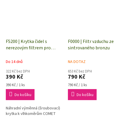
F5200 | Krytka čidel s
F0000 | Filtr vzduchu ze
nerezovým filtrem pro
sintrovaného bronzu
vlhkoměry, šedá
Do 14 dnů
NA DOTAZ
322 Kč bez DPH
653 Kč bez DPH
390 Kč
790 Kč
Měrná
Měrná
390 Kč / 1 ks
790 Kč / 1 ks
cena:
cena:
Do košíku
Do košíku
Náhradní výměnná (šroubovací)
krytka k vlhkoměrům COMET