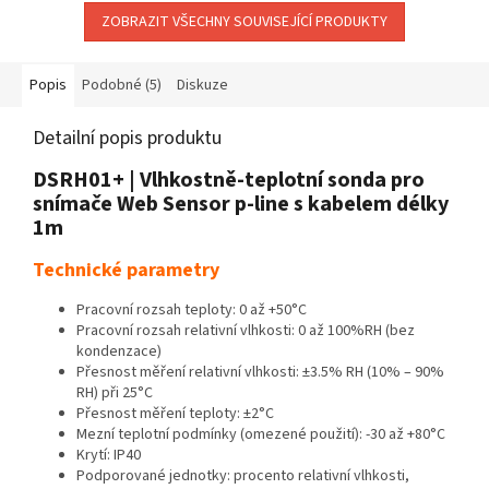
ZOBRAZIT VŠECHNY SOUVISEJÍCÍ PRODUKTY
Popis
Podobné (5)
Diskuze
Detailní popis produktu
DSRH01+ | Vlhkostně-teplotní sonda pro
snímače Web Sensor p-line s kabelem délky
1m
Technické parametry
Pracovní rozsah teploty: 0 až +50°C
Pracovní rozsah relativní vlhkosti: 0 až 100%RH (bez
kondenzace)
Přesnost měření relativní vlhkosti: ±3.5% RH (10% – 90%
RH) při 25°C
Přesnost měření teploty: ±2°C
Mezní teplotní podmínky (omezené použití): -30 až +80°C
Krytí: IP40
Podporované jednotky: procento relativní vlhkosti,