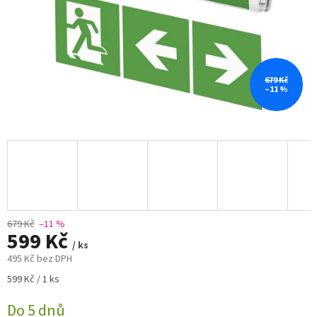
679 Kč
–11 %
679 Kč
–11 %
599 Kč
/ ks
495 Kč bez DPH
Měrná
599 Kč / 1 ks
cena:
Do 5 dnů