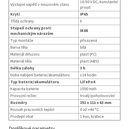
10-50 V DC, konstantní
Výstupní napětí v nouzovém stavu
proud
Krytí
IP65
Třída ochrany
II
Stupeň ochrany proti
IK08
mechanickým nárazům
Typ montáže
přisazená
Barva těla
bílá
Materiál difuzoru
plast (PC)
Materiál těla
plast (ABS)
Délka zálohy
3 h
Doba nabíjení baterie/akumulátoru
≥24 hodin
Typ baterie/akumulátoru
LiFePo4
Kapacita baterie
1500 mAh
Provozní režim
trvalý/pohotovostní
Rozměry
351 x 111 x 63 mm
Rozsah pracovních teplot
0 až +40 °C
Prodejní obal
1 kus, krabice
Doplňkové parametry