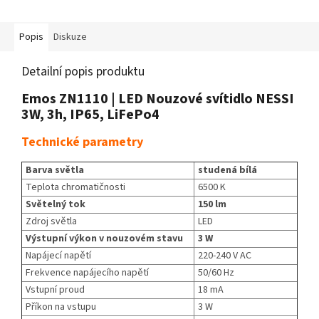
Popis
Diskuze
Detailní popis produktu
Emos ZN1110 | LED Nouzové svítidlo NESSI
3W, 3h, IP65, LiFePo4
Technické parametry
Barva světla
studená bílá
Teplota chromatičnosti
6500 K
Světelný tok
150 lm
Zdroj světla
LED
Výstupní výkon v nouzovém stavu
3 W
Napájecí napětí
220-240 V AC
Frekvence napájecího napětí
50/60 Hz
Vstupní proud
18 mA
Příkon na vstupu
3 W