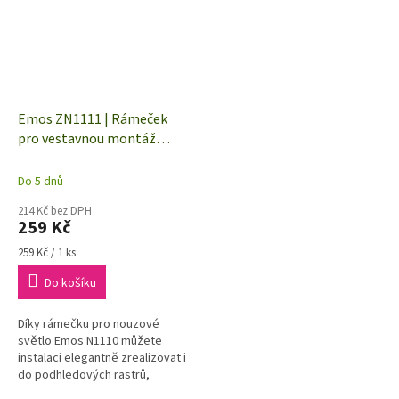
Emos ZN1111 | Rámeček
pro vestavnou montáž
nouzového svítidla NESSI
Do 5 dnů
214 Kč bez DPH
259 Kč
Měrná
259 Kč / 1 ks
cena:
Do košíku
Díky rámečku pro nouzové
světlo Emos N1110 můžete
instalaci elegantně zrealizovat i
do podhledových rastrů,
sádrokartonů apod.