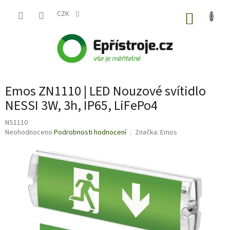
Přejít
na
CZK
NÁKUP
obsah
KOŠÍK
Emos ZN1110 | LED Nouzové svítidlo
NESSI 3W, 3h, IP65, LiFePo4
NS1110
Průměrné
Neohodnoceno
Podrobnosti hodnocení
Značka:
Emos
hodnocení
produktu
je
0,0
z
5
hvězdiček.