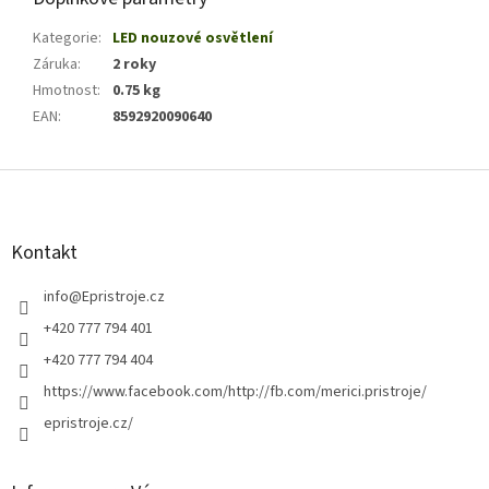
Kategorie
:
LED nouzové osvětlení
Záruka
:
2 roky
Hmotnost
:
0.75 kg
EAN
:
8592920090640
Z
á
p
a
Kontakt
t
í
info
@
Epristroje.cz
+420 777 794 401
+420 777 794 404
https://www.facebook.com/http://fb.com/merici.pristroje/
epristroje.cz/