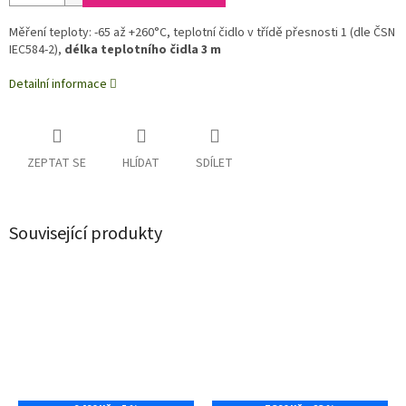
Měření teploty: -65 až +260°C, teplotní čidlo v třídě přesnosti 1 (dle ČSN
IEC584-2),
délka teplotního čidla 3 m
Detailní informace
ZEPTAT SE
HLÍDAT
SDÍLET
Související produkty