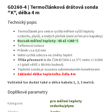
GD260-4 | Termočlánková drátová sonda
"K", délka 4 m
Technický popis
Termočlánek pro velice rychlá měření vyšší teploty
vzduchu, plynů, a malých plošek (není určen pro kapaliny)
Rozsah měření teploty: -65 až +260 °C
Teflonová izolace
Průměr cca 0,8 mm
Velmi rychlá odezva na změny teplot
Třída přesnosti 1
dle ČSN IEC584-2 ±1.5°C nebo +/-0.004
x t (platí větší z těchto hodnot).
Teplotní sonda je osazena subminiaturním konektorem
Základní délka teplotního čidla 4 m
Volitelně lze dodat také o délce kabelu 1, 2, 3 metrů.
Doplňkové parametry
pro měření teploty
Kategorie
:
vzduchu/plynu
Záruka
:
2 roky