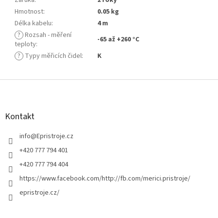
Hmotnost
:
0.05 kg
Délka kabelu
:
4 m
?
Rozsah - měření
-65 až +260 °C
teploty
:
?
Typy měřicích čidel
:
K
Z
á
p
a
Kontakt
t
í
info
@
Epristroje.cz
+420 777 794 401
+420 777 794 404
https://www.facebook.com/http://fb.com/merici.pristroje/
epristroje.cz/