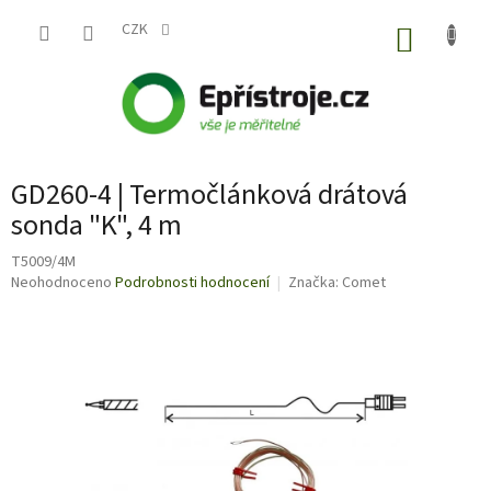
Přejít
na
CZK
NÁKUP
obsah
KOŠÍK
GD260-4 | Termočlánková drátová
sonda "K", 4 m
T5009/4M
Průměrné
Neohodnoceno
Podrobnosti hodnocení
Značka:
Comet
hodnocení
produktu
je
0,0
z
5
hvězdiček.