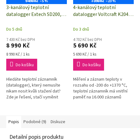
9 490 Kč
–5 %
7 390 Kč
–23 %
3-kanálový teplotní
4-kanálový teplotní
datalogger Extech SD200,
datalogger Voltcraft K204
ukládání dat na SD kartu,
pro termočlánky "K"
termočlánek "K"
Do 5 dnů
Do 3 dnů
7 430 Kč bez DPH
4 702 Kč bez DPH
8 990 Kč
5 690 Kč
Měrná
Měrná
8 990 Kč / 1 ks
5 690 Kč / 1 ks
cena:
cena:
Do košíku
Do košíku
Hledáte teplotní záznamník
Měření a záznam teploty v
(datalogger), který nemusíte
rozsahu od -200 do +1370 °C,
nikam nosit kvůli stažení dat?
teplotní záznamník má vnitřní
Zde je řešení, stačí vyměnit
paměť na 16.000 záznamů
paměťovou SD kartu a data si v
klidu odnesete kamkoliv.
Popis
Podobné (9)
Diskuze
Detailní popis produktu