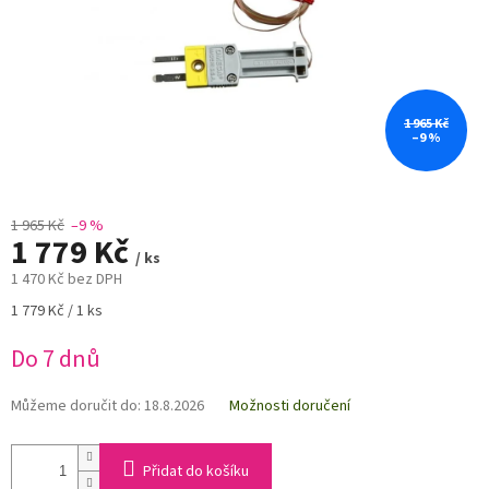
1 965 Kč
–9 %
1 965 Kč
–9 %
1 779 Kč
/ ks
1 470 Kč bez DPH
Měrná
1 779 Kč / 1 ks
cena:
Do 7 dnů
Můžeme doručit do:
18.8.2026
Možnosti doručení
Přidat do košíku